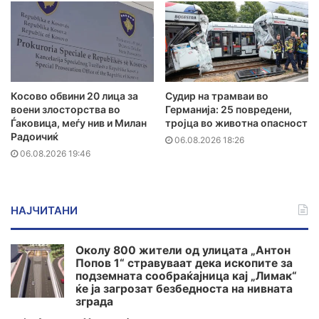
Косово обвини 20 лица за
Судир на трамваи во
воени злосторства во
Германија: 25 повредени,
Ѓаковица, меѓу нив и Милан
тројца во животна опасност
Радоичиќ
06.08.2026 18:26
06.08.2026 19:46
НАЈЧИТАНИ
Околу 800 жители од улицата „Антон
Попов 1“ стравуваат дека ископите за
подземната сообраќајница кај „Лимак“
ќе ја загрозат безбедноста на нивната
зграда