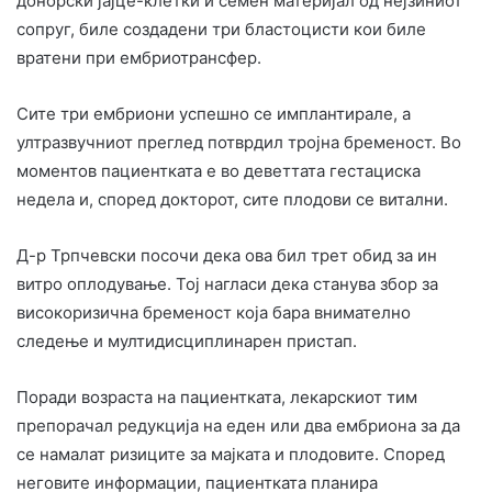
донорски јајце-клетки и семен материјал од нејзиниот
сопруг, биле создадени три бластоцисти кои биле
вратени при ембриотрансфер.
Сите три ембриони успешно се имплантирале, а
ултразвучниот преглед потврдил тројна бременост. Во
моментов пациентката е во деветтата гестациска
недела и, според докторот, сите плодови се витални.
Д-р Трпчевски посочи дека ова бил трет обид за ин
витро оплодување. Тој нагласи дека станува збор за
високоризична бременост која бара внимателно
следење и мултидисциплинарен пристап.
Поради возраста на пациентката, лекарскиот тим
препорачал редукција на еден или два ембриона за да
се намалат ризиците за мајката и плодовите. Според
неговите информации, пациентката планира