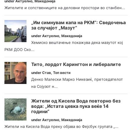
under
Актуелно
,
Македонија
Жителите и сопствениците на деловни простори во станбен...
„Им симнувам капа на РКМ“: Сведочења
за случајот „Мазут“
under
Актуелно
,
Македонија
Хемиско вештачење покажува дека мазутот кој
РКМ ДОО Ско...
Тито, лордот Карингтон и либералите
under
Став
,
Топ вести
Денко Малески Марко Никезиќ, претседателот
на Сојузот н...
Жители од Кисела Вода повторно без
вода: „Истата цевка пука веќе 14
години“
under
Актуелно
,
Македонија
Жители на Кисела Вода преку објава во Фејсбук групата „...