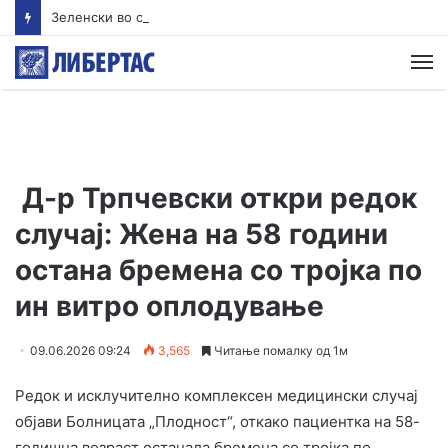
Зеленски во сабота доаѓа во Белград
М
Д-р Трпчевски откри редок
случај: Жена на 58 години
остана бремена со тројка по
ин витро оплодување
09.06.2026 09:24
3,565
Читање помалку од 1м
Редок и исклучително комплексен медицински случај
објави Болницата „Плодност“, откако пациентка на 58-
годишна возраст останала бремена со тројка по