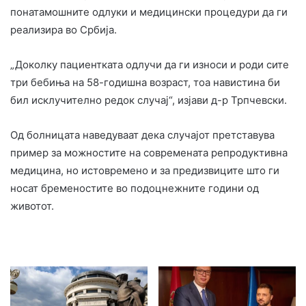
понатамошните одлуки и медицински процедури да ги
реализира во Србија.
„Доколку пациентката одлучи да ги износи и роди сите
три бебиња на 58-годишна возраст, тоа навистина би
бил исклучително редок случај“, изјави д-р Трпчевски.
Од болницата наведуваат дека случајот претставува
пример за можностите на современата репродуктивна
медицина, но истовремено и за предизвиците што ги
носат бременостите во подоцнежните години од
животот.