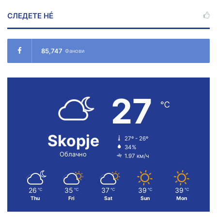
СЛЕДЕТЕ НÉ
85,747
Фанови
27
℃
Skopje
27º - 26º
34%
Облачно
1.97 км/ч
26
35
37
39
39
℃
℃
℃
℃
℃
Thu
Fri
Sat
Sun
Mon