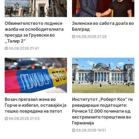
Обвинителството поднесе
Зеленски во сабота доаѓа во
жалба на ослободителната
Белград
пресуда за Груевски во
06.08.2026 21:29
,,Талир 2″
06.08.2026 21:41
Возач прегазил жена во
Институтот „Роберт Кох“ ги
Ѓорче и избегал, оставајќи ја
ревидираше податоците:
тешко повредена на патот
Речиси 12.000 починати од
екстремните горештини во
06.08.2026 21:03
Германија
06.08.2026 19:51