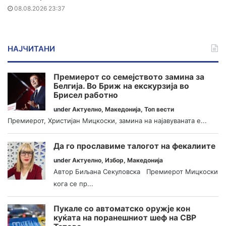
08.08.2026 23:37
НАЈЧИТАНИ
Премиерот со семејството замина за
Белгија. Во Бриж на екскурзија во
Брисел работно
under
Актуелно
,
Македонија
,
Топ вести
Премиерот, Христијан Мицкоски, замина на најавуваната е...
Да го прославиме талогот на фекалиите
under
Актуелно
,
Избор
,
Македонија
Автор Биљана Секуловска Премиерот Мицкоски
кога се пр...
Пукале со автоматско оружје кон
куќата на поранешниот шеф на СВР