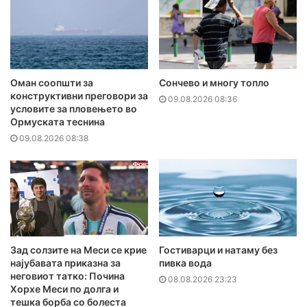
Оман соопшти за
Сончево и многу топло
конструктивни преговори за
09.08.2026 08:36
условите за пловењето во
Ормуската теснина
09.08.2026 08:38
Зад солзите на Меси се крие
Гостиварци и натаму без
најубавата приказна за
пивка вода
неговиот татко: Почина
08.08.2026 23:23
Хорхе Меси по долга и
тешка борба со болеста