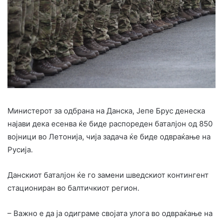
Министерот за одбрана на Данска, Јепе Брус денеска
најави дека есенва ќе биде распореден баталјон од 850
војници во Летонија, чија задача ќе биде одвраќање на
Русија.
Данскиот баталјон ќе го замени шведскиот контингент
стациониран во балтичкиот регион.
– Важно е да ја одиграме својата улога во одвраќање на