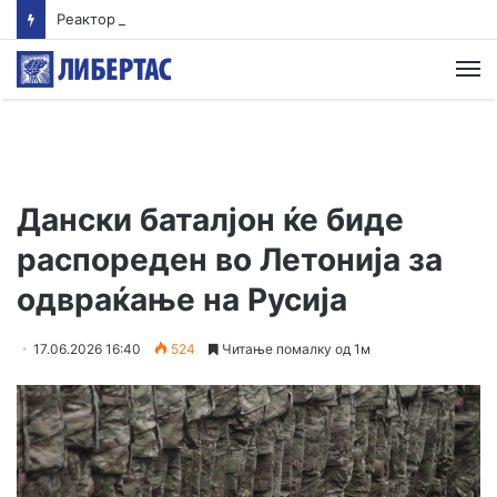
Реактор во нуклеарна централа во Јапонија се исклучи откако се активира аларм за проблем со генераторот
М
Дански баталјон ќе биде
распореден во Летонија за
одвраќање на Русија
17.06.2026 16:40
524
Читање помалку од 1м