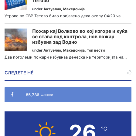
Тетово
under
Актуелно
,
Македонија
Утрово во СВР Тетово било пријавено дека околу 04:20 ча...
Пожар кај Волково во кој изгоре и куќа
се става под контрола, нов пожар
избувна зад Водно
under
Актуелно
,
Македонија
,
Топ вести
Два поголеми пожари избувнаа денеска на територијата на...
СЛЕДЕТЕ НÉ
85,736
Фанови
26
℃