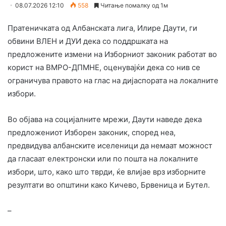
08.07.2026 12:10
558
Читање помалку од 1м
Пратеничката од Албанската лига, Илире Даути, ги
обвини ВЛЕН и ДУИ дека со поддршката на
предложените измени на Изборниот законик работат во
корист на ВМРО-ДПМНЕ, оценувајќи дека со нив се
ограничува правото на глас на дијаспората на локалните
избори.
Во објава на социјалните мрежи, Даути наведе дека
предложениот Изборен законик, според неа,
предвидува албанските иселеници да немаат можност
да гласаат електронски или по пошта на локалните
избори, што, како што тврди, ќе влијае врз изборните
резултати во општини како Кичево, Брвеница и Бутел.
–