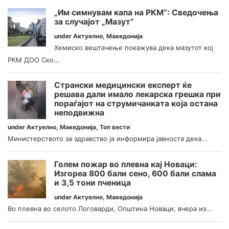
„Им симнувам капа на РКМ“: Сведочења
за случајот „Мазут“
under
Актуелно
,
Македонија
Хемиско вештачење покажува дека мазутот кој
РКМ ДОО Ско...
Странски медицински експерт ќе
решава дали имало лекарска грешка при
пораѓајот на струмичанката која остана
неподвижна
under
Актуелно
,
Македонија
,
Топ вести
Министерството за здравство ја информира јавноста дека...
Голем пожар во плевна кај Новаци:
Изгореа 800 бали сено, 600 бали слама
и 3,5 тони пченица
under
Актуелно
,
Македонија
Во плевна во селото Логоварди, Општина Новаци, вчера из...