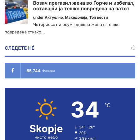
Возач прегазил жена во Ѓорче и избегал,
оставајќи ја тешко повредена на патот
under
Актуелно
,
Македонија
,
Топ вести
Четириесет и осумгодишна жена е тешко
повредена откако...
СЛЕДЕТЕ НÉ
85,744
Фанови
34
℃
Skopje
34º - 26º
20%
Чисто небо
3.99 км/ч