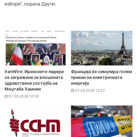
избори“, порача Даути.
IranWire: Иранските лидери
Франција ќе симулира голем
се загрижени за влошената
прекин на електричната
здравствена состојба на
енергија
Моџтаба Хамнеи
07.08.2026 12:02
07.08.2026 12:08