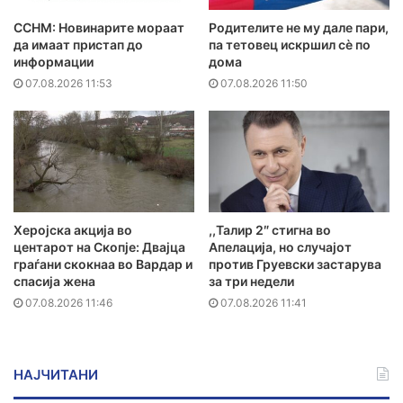
ССНМ: Новинарите мораат
Родителите не му дале пари,
да имаат пристап до
па тетовец искршил сѐ по
информации
дома
07.08.2026 11:53
07.08.2026 11:50
Херојска акција во
,,Талир 2″ стигна во
центарот на Скопје: Двајца
Апелација, но случајот
граѓани скокнаа во Вардар и
против Груевски застарува
спасија жена
за три недели
07.08.2026 11:46
07.08.2026 11:41
НАЈЧИТАНИ