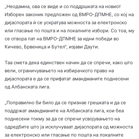
„Неодамна, ова се виде и со поддршката на новиот
Изборен законик предложен од ВМРО-ДПМНЕ, со кој на
дијаспората ѝ се ускратува можноста за електронско
или гласање по пошта и на локалните избори. Со тоа, му
се отвора пат на ВМРО-ДПМНЕ за идни победи во
Кичево, Брвеница и Бутел“, изјави Даути.
Таа смета дека единствен начин да се спречи, како што
вели, ограничувањето на избирачкото право на
дијаспората е да се прифатат амандманите поднесени
од Албанската лига.
„Поправилно би било да се признае грешката и да се
поддржат амандманите на Албанската лига, кои беа
поднесени токму за да се спречи усвојувањето на
одредбите што ја исклучуваат дијаспората од можноста
за електронско или гласање по пошта на локалните