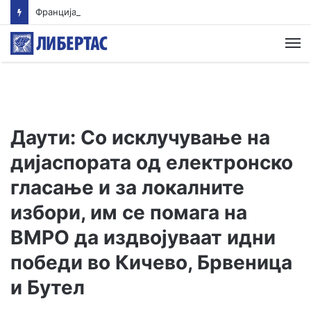
Франција ќе симулира голем прекин на електричната енергија
М
Даути: Со исклучување на
дијаспората од електронско
гласање и за локалните
избори, им се помага на
ВМРО да издвојуваат идни
победи во Кичево, Брвеница
и Бутел