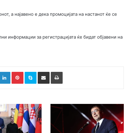
нот, а најавено е дека промоцијата на настанот ќе се
ни информации за регистрацијата ќе бидат објавени на
k
witter
LinkedIn
Pinterest
Skype
Сподели преку Е-маил
Испринтај