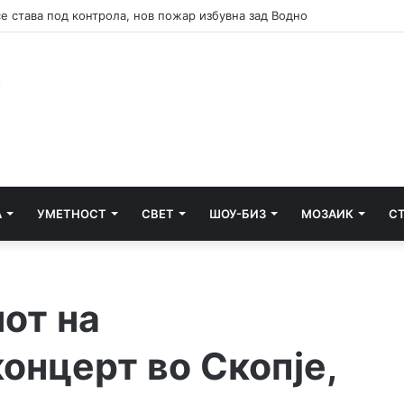
А
УМЕТНОСТ
СВЕТ
ШОУ-БИЗ
МОЗАИК
С
нот на
концерт во Скопје,