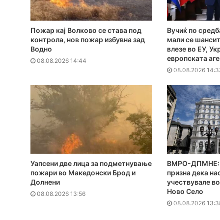
Пожар кај Волково се става под
Вучиќ по средб
контрола, нов пожар избувна зад
мали се шансит
Водно
влезе во ЕУ, Ук
европската аг
08.08.2026 14:44
08.08.2026 14:3
Уапсени две лица за подметнување
ВМРО-ДПМНЕ: 
пожари во Македонски Брод и
призна дека на
Долнени
учествувале во
Ново Село
08.08.2026 13:56
08.08.2026 13:3