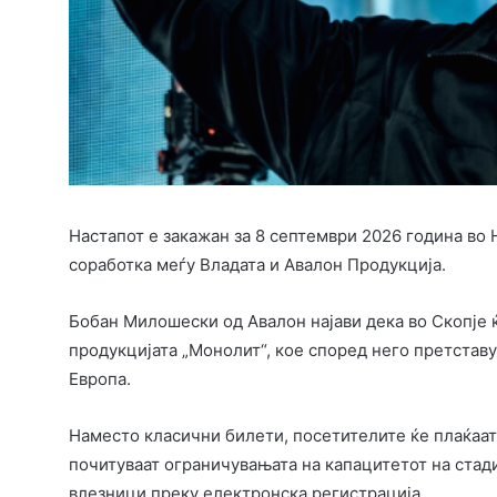
Настапот е закажан за 8 септември 2026 година во 
соработка меѓу Владата и Aвалон Продукција.
Бобан Милошески од Авалон најави дека во Скопје 
продукцијата „Монолит“, кое според него претстав
Европа.
Наместо класични билети, посетителите ќе плаќаат
почитуваат ограничувањата на капацитетот на стад
влезници преку електронска регистрација.