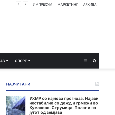
Вучиќ по средбата со Зеленски – мали се шансите Србија брзо да влезе во ЕУ, Украина си ја турка европската агенда
ИМПРЕСУМ
МАРКЕТИНГ
АРХИВА
Sidebar
Пребарај
ТАВ
СПОРТ
за
НАЈЧИТАНИ
УХМР со најнова прогноза: Најави
нестабилно со дожд и грмежи во
Куманово, Струмица, Полог и на
југот од земјава