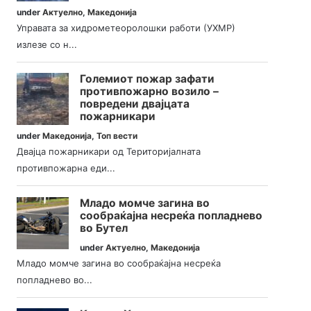
under
Актуелно
,
Македонија
Управата за хидрометеоролошки работи (УХМР)
излезе со н...
Големиот пожар зафати
противпожарно возило –
повредени двајцата
пожарникари
under
Македонија
,
Топ вести
Двајца пожарникари од Територијалната
противпожарна еди...
Младо момче загина во
сообраќајна несреќа попладнево
во Бутел
under
Актуелно
,
Македонија
Младо момче загина во сообраќајна несреќа
попладнево во...