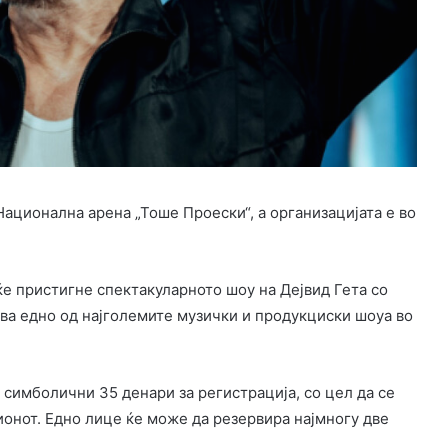
Национална арена „Тоше Проески“, а организацијата е во
ќе пристигне спектакуларното шоу на Дејвид Гета со
ува едно од најголемите музички и продукциски шоуа во
 симболични 35 денари за регистрација, со цел да се
ионот. Едно лице ќе може да резервира најмногу две