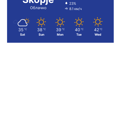
23%
Облачно
8.1 км/ч
35
38
39
40
42
℃
℃
℃
℃
℃
Sat
Sun
Mon
Tue
Wed