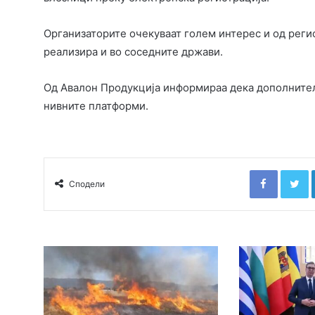
Организаторите очекуваат голем интерес и од регио
реализира и во соседните држави.
Од Авалон Продукција информираа дека дополнител
нивните платформи.
Faceboo
T
Сподели