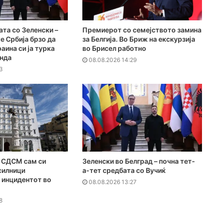
ата со Зеленски –
Премиерот со семејството замина
е Србија брзо да
за Белгија. Во Бриж на екскурзија
раина си ја турка
во Брисел работно
енда
08.08.2026 14:29
3
СДСМ сам си
Зеленски во Белград – почна тет-
силници
а-тет средбата со Вучиќ
 инцидентот во
08.08.2026 13:27
8