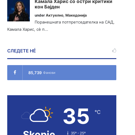
Камала Харис со остри критики
кон Бајден
under
Актуелно
,
Македонија
Поранешната потпретседателка на САД,
Камала Харис, сè п...
СЛЕДЕТЕ НÉ
85,739
Фанови
35
℃
Skopje
35º - 25º