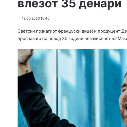
влезот 35 денари
12.05.2026 15:40
Светски познатиот француски диџеј и продуцент Деј
прославата по повод 35 години независност на Мак