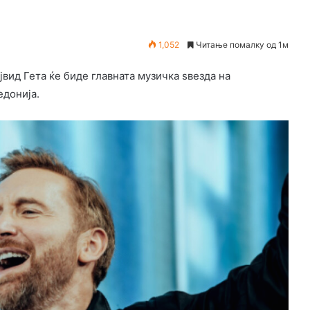
1,052
Читање помалку од 1м
вид Гета ќе биде главната музичка ѕвезда на
едонија.