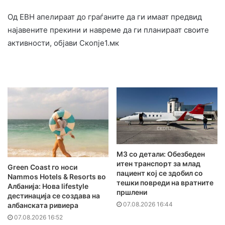
Од ЕВН апелираат до граѓаните да ги имаат предвид
најавените прекини и навреме да ги планираат своите
активности, објави Скопје1.мк
MЗ со детали: Обезбеден
итен транспорт за млад
Green Coast го носи
пациент кој се здобил со
Nammos Hotels & Resorts во
тешки повреди на вратните
Албанија: Нова lifestyle
пршлени
дестинација се создава на
07.08.2026 16:44
албанската ривиера
07.08.2026 16:52