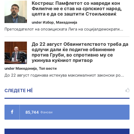
Костреш: Памфлетот со навреди кон
Филипче не е став на српскиот народ,
целта е да се заштити Стоиљковиќ
under
Избор
,
Македонија
Претседателот на опозициската Лига на социјалдемократи...
До 22 август Обвинителството треба да
одлучи дали ќе подигне обвинение
против Груби, во спротивно му се
укинува куќниот притвор
under
Македонија
,
Топ вести
До 22 август годинава истекува максималниот законски ро...
СЛЕДЕТЕ НÉ
85,744
Фанови