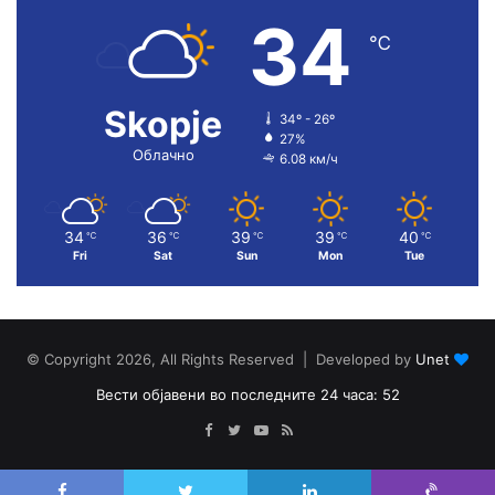
34
℃
Skopje
34º - 26º
27%
Облачно
6.08 км/ч
34
36
39
39
40
℃
℃
℃
℃
℃
Fri
Sat
Sun
Mon
Tue
© Copyright 2026, All Rights Reserved | Developed by
Unet
Вести објавени во последните 24 часа: 52
Facebook
Twitter
YouTube
RSS