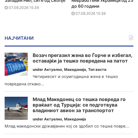
Западен Нил, сите од Скопје
невработени Украинци од 25
до 60 години
07.08.2026 15:39
07.08.2026 15:36
НАЈЧИТАНИ
Возач прегазил жена во Ѓорче и избегал,
оставајќи ја тешко повредена на патот
under
Актуелно
,
Македонија
,
Топ вести
Четириесет и осумгодишна жена е тешко
повредена откако...
Млад Македонец со тешка повреда го
враќаат од Турција: се подготвува
владиниот авион за транспортот
under
Актуелно
,
Македонија
Млад македонски државјанин кој се здобил со тешка повре...