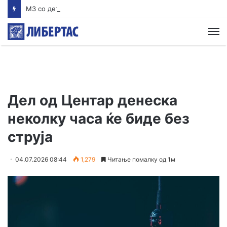
MЗ со детали: Обезбеден итен транспорт за млад пациент кој се здобил со тешки повреди на вратните пршлени
М
Дел од Центар денеска
неколку часа ќе биде без
струја
04.07.2026 08:44
1,279
Читање помалку од 1м