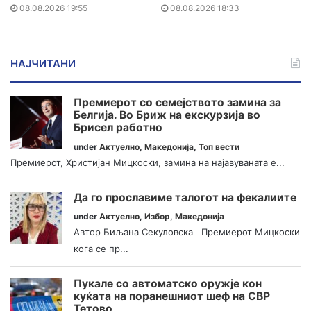
08.08.2026 19:55
08.08.2026 18:33
НАЈЧИТАНИ
Премиерот со семејството замина за
Белгија. Во Бриж на екскурзија во
Брисел работно
under
Актуелно
,
Македонија
,
Топ вести
Премиерот, Христијан Мицкоски, замина на најавуваната е...
Да го прославиме талогот на фекалиите
under
Актуелно
,
Избор
,
Македонија
Автор Биљана Секуловска Премиерот Мицкоски
кога се пр...
Пукале со автоматско оружје кон
куќата на поранешниот шеф на СВР
Тетово