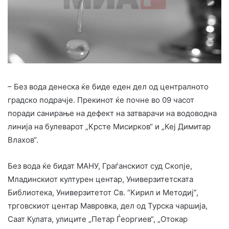
– Без вода денеска ќе биде еден дел од централното
градско подрачје. Прекинот ќе почне во 09 часот
поради санирање на дефект на затварачи на водоводна
линија на булеварот „Крсте Мисирков“ и „Кеј Димитар
Влахов“.
Без вода ќе бидат МАНУ, Граѓанскиот суд Скопје,
Младинскиот културен центар, Универзитетската
Библиотека, Универзитетот Св. “Кирил и Методиj”,
трговскиот центар Мавровка, дел од Турска чаршија,
Саат Кулата, улиците „Петар Ѓеоргиев“, „Отокар