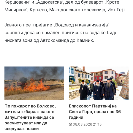
Кершовани“ и „Адвокатска“, дел од булеварот „Крсте
Мисирков“, Крњево, Македонската телевизија, Ист Гејт.
Јавното претпријатие „Водовод и канализација“
соопшти дека со намален притисок на вода ќе биде
ниската зона од Автокоманда до Камник.
По пожарот во Волково,
Епископот Партениј на
жителите бараат закон:
Света Гора, првпат по 36
Запуштените ниви да се
години
расчистуваат или да
08.08.2026 21:15
следуваат казни