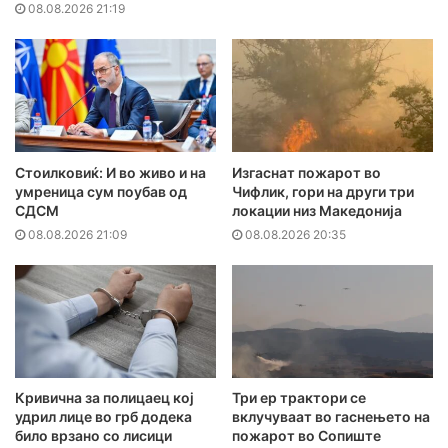
08.08.2026 21:19
Стоилковиќ: И во живо и на
Изгаснат пожарот во
умреница сум поубав од
Чифлик, гори на други три
СДСМ
локации низ Македонија
08.08.2026 21:09
08.08.2026 20:35
Кривична за полицаец кој
Три ер трактори се
удрил лице во грб додека
вклучуваат во гаснењето на
било врзано со лисици
пожарот во Сопиште