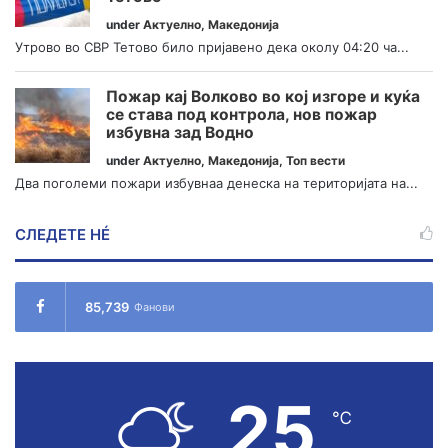
under
Актуелно
,
Македонија
Утрово во СВР Тетово било пријавено дека околу 04:20 ча...
Пожар кај Волково во кој изгоре и куќа
се става под контрола, нов пожар
избувна зад Водно
under
Актуелно
,
Македонија
,
Топ вести
Два поголеми пожари избувнаа денеска на територијата на...
СЛЕДЕТЕ НÉ
85,739
Фанови
25
℃