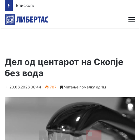
Епископот Партениј на Света Гора, првпат по 36 години
М
Дел од центарот на Скопје
без вода
20.06.2026 08:44
707
Читање помалку од 1м