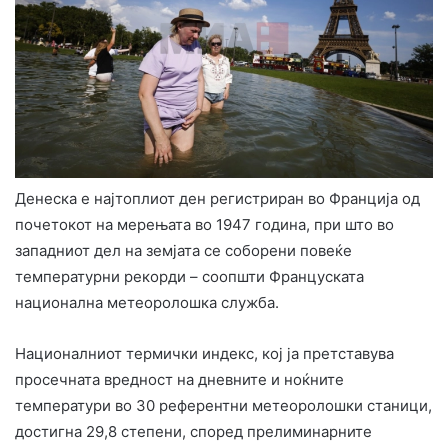
Денеска е најтоплиот ден регистриран во Франција од
почетокот на мерењата во 1947 година, при што во
западниот дел на земјата се соборени повеќе
температурни рекорди – соопшти Француската
национална метеоролошка служба.
Националниот термички индекс, кој ја претставува
просечната вредност на дневните и ноќните
температури во 30 референтни метеоролошки станици,
достигна 29,8 степени, според прелиминарните