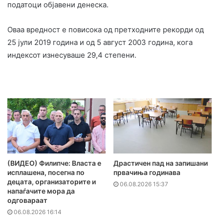
податоци објавени денеска.
Оваа вредност е повисока од претходните рекорди од
25 јули 2019 година и од 5 август 2003 година, кога
индексот изнесуваше 29,4 степени.
(ВИДЕО) Филипче: Власта е
Драстичен пад на запишани
исплашена, посегна по
првачиња годинава
децата, организаторите и
06.08.2026 15:37
напаѓачите мора да
одговараат
06.08.2026 16:14