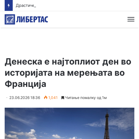
Драстичен пад на запишани првачиња годинава
М
Денеска е најтоплиот ден во
историјата на мерењата во
Франција
23.06.2026 18:36
1,041
Читање помалку од 1м