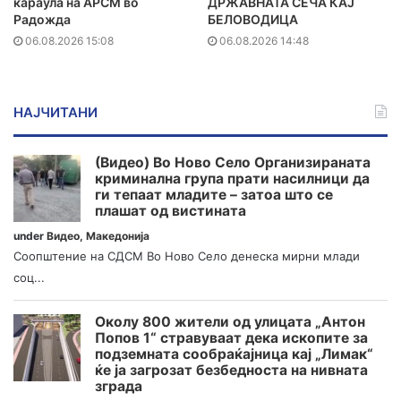
караула на АРСМ во
ДРЖАВНАТА СЕЧА КАЈ
Радожда
БЕЛОВОДИЦА
06.08.2026 15:08
06.08.2026 14:48
НАЈЧИТАНИ
(Видео) Во Ново Село Организираната
криминална група прати насилници да
ги тепаат младите – затоа што се
плашат од вистината
under
Видео
,
Македонија
Соопштение на СДСМ Во Ново Село денеска мирни млади
соц...
Околу 800 жители од улицата „Антон
Попов 1“ стравуваат дека ископите за
подземната сообраќајница кај „Лимак“
ќе ја загрозат безбедноста на нивната
зграда