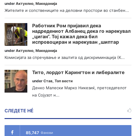
under
Актуелно
,
Македонија
Жителите и сопствениците на деловни простори во станбен...
Работник Ром пријавил дека
надредениот Албанец дека го нарекувал
„циган“. Тој кажал дека бил
испровоциран и нарекуван „шиптар
under
Актуелно
,
Македонија
Комисијата за спречување и заштита од дискриминација (К...
Тито, лордот Карингтон и либералите
under
Став
,
Топ вести
Денко Малески Марко Никезиќ, претседателот
на Сојузот н...
СЛЕДЕТЕ НÉ
85,747
Фанови