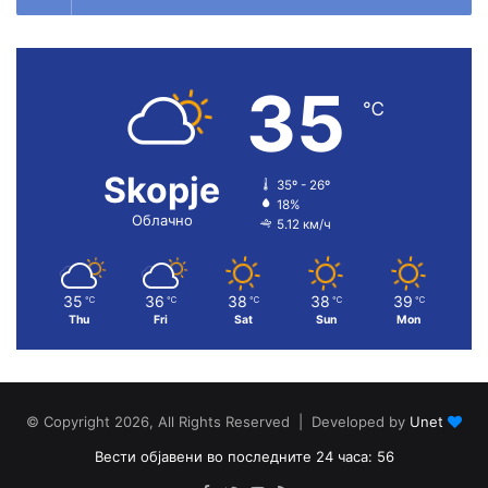
35
℃
Skopje
35º - 26º
18%
Облачно
5.12 км/ч
35
36
38
38
39
℃
℃
℃
℃
℃
Thu
Fri
Sat
Sun
Mon
© Copyright 2026, All Rights Reserved | Developed by
Unet
Вести објавени во последните 24 часа: 56