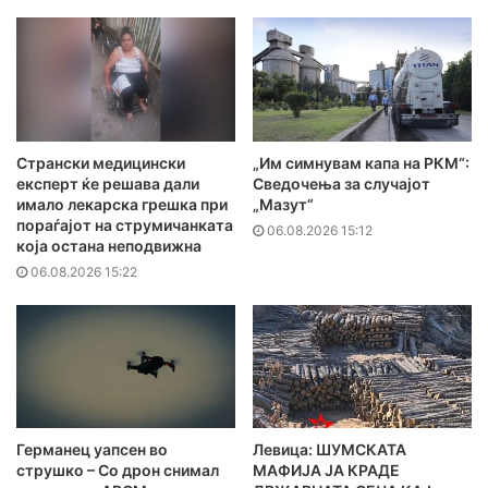
Странски медицински
„Им симнувам капа на РКМ“:
експерт ќе решава дали
Сведочења за случајот
имало лекарска грешка при
„Мазут“
пораѓајот на струмичанката
06.08.2026 15:12
која остана неподвижна
06.08.2026 15:22
Германец уапсен во
Левица: ШУМСКАТА
струшко – Со дрон снимал
МАФИЈА ЈА КРАДЕ