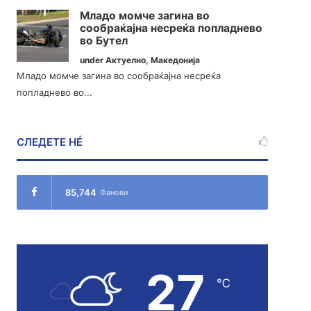
Младо момче загина во
сообраќајна несреќа попладнево
во Бутел
under
Актуелно
,
Македонија
Младо момче загина во сообраќајна несреќа
попладнево во...
СЛЕДЕТЕ НÉ
85,744
Фанови
27
℃