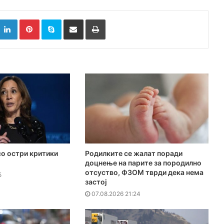
k
witter
LinkedIn
Pinterest
Skype
Сподели преку Е-маил
Испринтај
о остри критики
Родилките се жалат поради
доцнење на парите за породилно
отсуство, ФЗОМ тврди дека нема
5
застој
07.08.2026 21:24