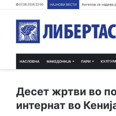
Ангелов се надева 
07.08.2026 22:00
НАЈНОВИ ВЕСТИ
НАСЛОВНА
МАКЕДОНИЈА
ПАРИ
КУЛТУР
Десет жртви во п
интернат во Кениј