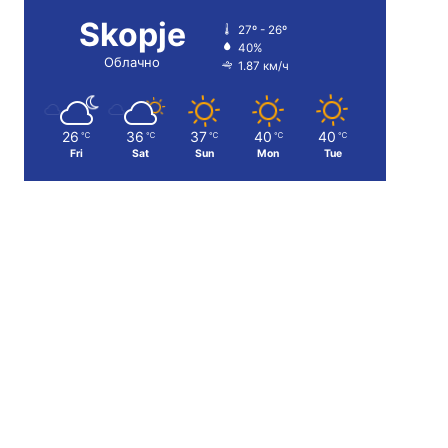
Skopje
27º - 26º
40%
Облачно
1.87 км/ч
26
36
37
40
40
℃
℃
℃
℃
℃
Fri
Sat
Sun
Mon
Tue