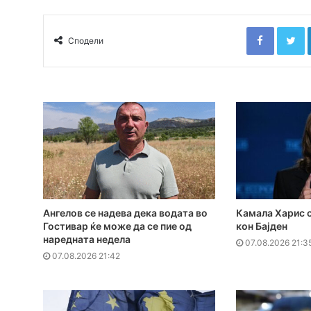
Faceboo
T
Сподели
Ангелов се надева дека водата во
Камала Харис с
Гостивар ќе може да се пие од
кон Бајден
наредната недела
07.08.2026 21:3
07.08.2026 21:42