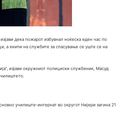
зјави дека пожарот избувнал ноќеска еден час по
и, а екипи на службите за спасување се уште се на
ија“, изјави окружниот полициски службеник, Масуд
училиштето.
сновно училиште-интернат во округот Нијери загина 21