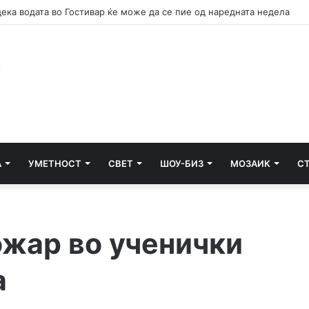
дека водата во Гостивар ќе може да се пие од наредната недела
А
УМЕТНОСТ
СВЕТ
ШОУ-БИЗ
МОЗАИК
С
ожар во ученички
а