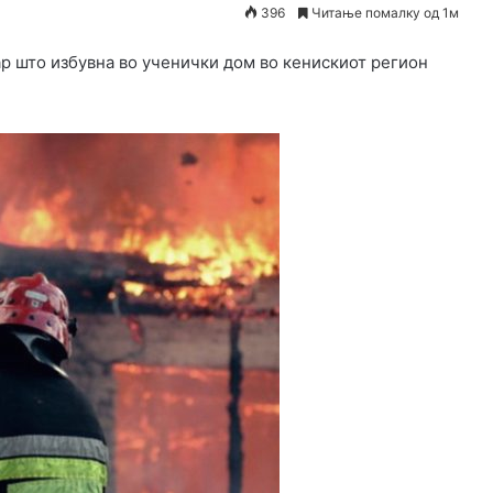
396
Читање помалку од 1м
р што избувна во ученички дом во кенискиот регион