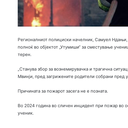
Регионалниот полициски начелник, Самуел Ндањи, и
полноќ во објектот „Утумиши“ за сместување учениц
терен.
„Станува збор за вознемирувачка и трагична ситуац
Мвинји, пред загрижените родители собрани пред 
Причината за пожарот засега не е позната.
Во 2024 година во сличен инцидент при пожар во о
ученик.