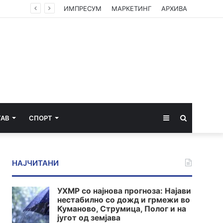
ИМПРЕСУМ
МАРКЕТИНГ
АРХИВА
Sidebar
Пребарај
ТАВ
СПОРТ
за
НАЈЧИТАНИ
УХМР со најнова прогноза: Најави
нестабилно со дожд и грмежи во
Куманово, Струмица, Полог и на
југот од земјава