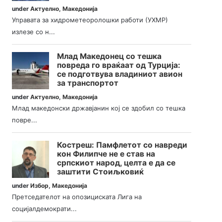
under
Актуелно
,
Македонија
Управата за хидрометеоролошки работи (УХМР)
излезе со н...
Млад Македонец со тешка
повреда го враќаат од Турција:
се подготвува владиниот авион
за транспортот
under
Актуелно
,
Македонија
Млад македонски државјанин кој се здобил со тешка
повре...
Костреш: Памфлетот со навреди
кон Филипче не е став на
српскиот народ, целта е да се
заштити Стоиљковиќ
under
Избор
,
Македонија
Претседателот на опозициската Лига на
социјалдемократи...