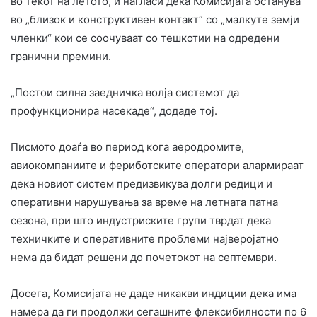
во текот на летото, и нагласи дека Комисијата останува
во „близок и конструктивен контакт“ со „малкуте земји
членки“ кои се соочуваат со тешкотии на одредени
гранични премини.
„Постои силна заедничка волја системот да
профункционира насекаде“, додаде тој.
Писмото доаѓа во период кога аеродромите,
авиокомпаниите и фериботските оператори алармираат
дека новиот систем предизвикува долги редици и
оперативни нарушувања за време на летната патна
сезона, при што индустриските групи тврдат дека
техничките и оперативните проблеми најверојатно
нема да бидат решени до почетокот на септември.
Досега, Комисијата не даде никакви индиции дека има
намера да ги продолжи сегашните флексибилности по 6