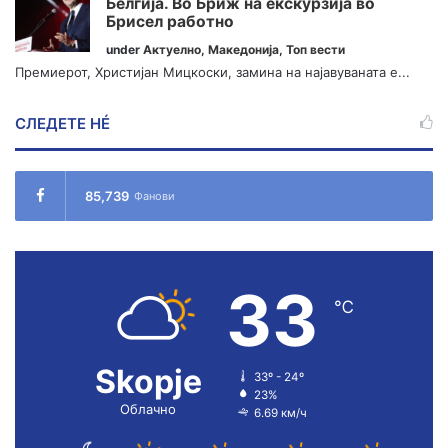
Белгија. Во Бриж на екскурзија во
Брисел работно
under
Актуелно
,
Македонија
,
Топ вести
Премиерот, Христијан Мицкоски, замина на најавуваната е...
СЛЕДЕТЕ НÉ
85,739
Фанови
33
℃
Skopje
33º - 24º
23%
Облачно
6.69 км/ч