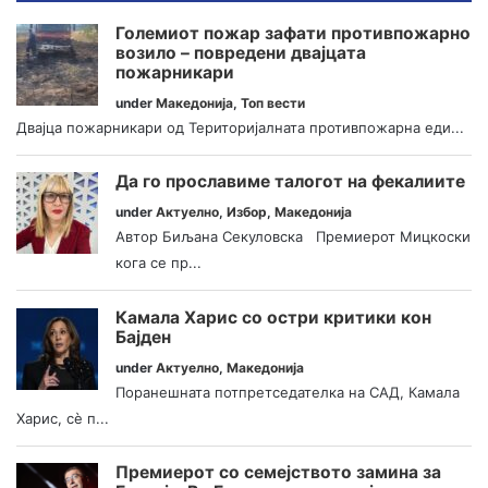
Големиот пожар зафати противпожарно
возило – повредени двајцата
пожарникари
under
Македонија
,
Топ вести
Двајца пожарникари од Територијалната противпожарна еди...
Да го прославиме талогот на фекалиите
under
Актуелно
,
Избор
,
Македонија
Автор Биљана Секуловска Премиерот Мицкоски
кога се пр...
Камала Харис со остри критики кон
Бајден
under
Актуелно
,
Македонија
Поранешната потпретседателка на САД, Камала
Харис, сè п...
Премиерот со семејството замина за