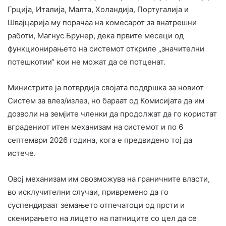
Грција, Италија, Малта, Холандија, Португалија и
Швајцарија му порачаа на комесарот за внатрешни
работи, Магнус Брунер, дека првите месеци од
функционирањето на системот откриле „значителни
потешкотии“ кои не можат да се потценат.
Министрите ја потврдија својата поддршка за новиот
Систем за влез/излез, но бараат од Комисијата да им
дозволи на земјите членки да продолжат да го користат
вградениот итен механизам на системот и по 6
септември 2026 година, кога е предвидено тој да
истече.
Овој механизам им овозможува на граничните власти,
во исклучителни случаи, привремено да го
суспендираат земањето отпечатоци од прсти и
скенирањето на лицето на патниците со цел да се