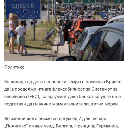
Политико
Коалиција од девет европски земји го повикува Брисел
да ја продолжи итната флексибилност за Системот за
влез/излез (ЕЕС), со аргумент дека блокот сè уште не е
подготвен да ги укине моменталните заштитни мерки.
Во заедничкото писмо со датум од 7 јули, во кое
„Политико“ имаше увид, Белгија, Франција, Германија,