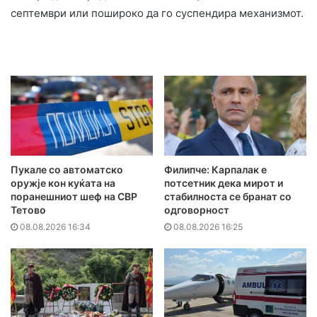
септември или пошироко да го суспендира механизмот.
Пукале со автоматско
Филипче: Карпалак е
оружје кон куќата на
потсетник дека мирот и
поранешниот шеф на СВР
стабилноста се бранат со
Тетово
одговорност
08.08.2026 16:34
08.08.2026 16:25