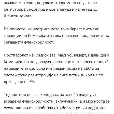
намали метежот, додека истовремено сè уште се
регистрира секое лице кое влегува и излегува од
Шенген зоната.
Во писмото, министрите исто така бараат писмени
гаранции од Комисијата за ова прашање пред да истече
сегашната флексибилност.
Портпаролот на Комисијата, Маркус Ламерт, изјави дека
Комисијата ја поздравува „експлицитната посветеност“
на земјите за целосна имплементација на ЕЕС и за
систематска регистрација на сите патници кои не се
државјани на ЕУ.
Тој повтори дека законодавството веќе вклучува
вградени флексибилности, вклучувајќи ја и можноста за
суспендирање на собирањето биометриски податоци