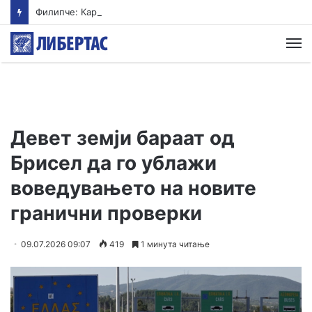
Филипче: Карпалак е потсетник дека мирот и стабилноста се бранат со одговорност
М
Девет земји бараат од
Брисел да го ублажи
воведувањето на новите
гранични проверки
09.07.2026 09:07
419
1 минута читање