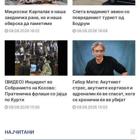
Мицкоски: Карпалак е наша
Слета владиниот авион со
заедничка рана, но и наша
повредениот турист од
обврска да паметиме
Бодрум
08.08.2026 16:22
08.08.2026 16:08
(ВИДЕО) Инцидент во
Габор Мате: Акутниот
Собранието на Косово:
стрес, акутните кортизол и
Пратеничка фрлаше со јајца
адреналин ќе ве спасат, кога
по Курти
се хронични ќе ве убијат
08.08.2026 15:56
08.08.2026 15:05
НАЈЧИТАНИ