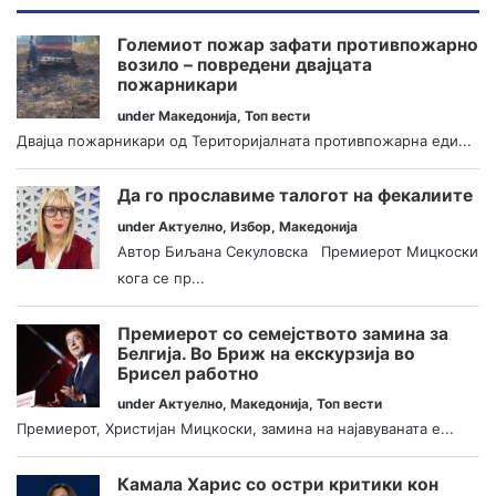
Големиот пожар зафати противпожарно
возило – повредени двајцата
пожарникари
under
Македонија
,
Топ вести
Двајца пожарникари од Територијалната противпожарна еди...
Да го прославиме талогот на фекалиите
under
Актуелно
,
Избор
,
Македонија
Автор Биљана Секуловска Премиерот Мицкоски
кога се пр...
Премиерот со семејството замина за
Белгија. Во Бриж на екскурзија во
Брисел работно
under
Актуелно
,
Македонија
,
Топ вести
Премиерот, Христијан Мицкоски, замина на најавуваната е...
Камала Харис со остри критики кон