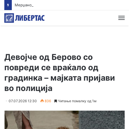
Мерџановски: Со владин авион во Скопје транспортиран пациент повреден на одмор во Турција
М
Девојче од Берово со
повреди се враќало од
градинка – мајката пријави
во полиција
07.07.2026 12:30
836
Читање помалку од 1м