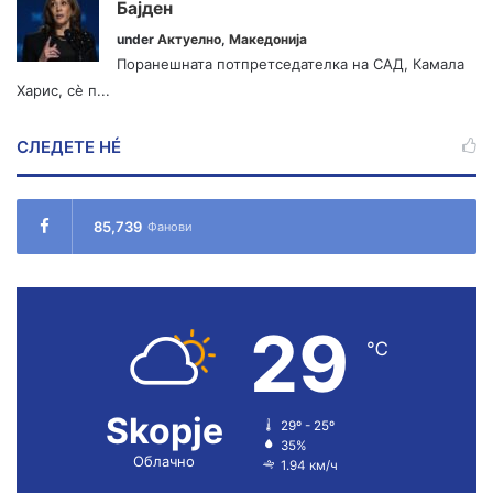
Бајден
under
Актуелно
,
Македонија
Поранешната потпретседателка на САД, Камала
Харис, сè п...
СЛЕДЕТЕ НÉ
85,739
Фанови
29
℃
Skopje
29º - 25º
35%
Облачно
1.94 км/ч