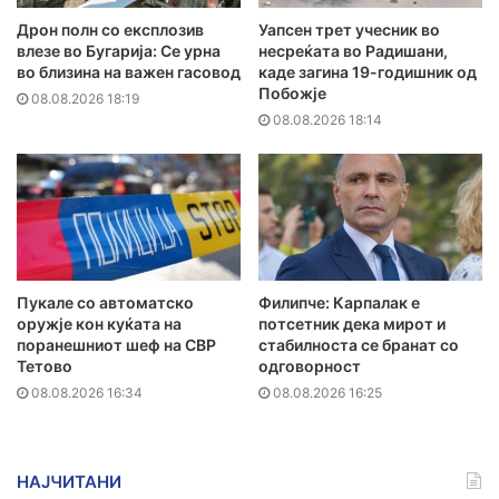
Дрон полн со експлозив
Уапсен трет учесник во
влезе во Бугарија: Се урна
несреќата во Радишани,
во близина на важен гасовод
каде загина 19-годишник од
Побожје
08.08.2026 18:19
08.08.2026 18:14
Пукале со автоматско
Филипче: Карпалак е
оружје кон куќата на
потсетник дека мирот и
поранешниот шеф на СВР
стабилноста се бранат со
Тетово
одговорност
08.08.2026 16:34
08.08.2026 16:25
НАЈЧИТАНИ