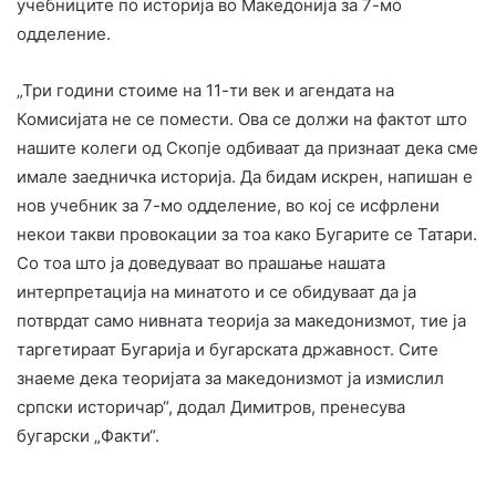
учебниците по историја во Македонија за 7-мо
одделение.
„Три години стоиме на 11-ти век и агендата на
Комисијата не се помести. Ова се должи на фактот што
нашите колеги од Скопје одбиваат да признаат дека сме
имале заедничка историја. Да бидам искрен, напишан е
нов учебник за 7-мо одделение, во кој се исфрлени
некои такви провокации за тоа како Бугарите се Татари.
Со тоа што ја доведуваат во прашање нашата
интерпретација на минатото и се обидуваат да ја
потврдат само нивната теорија за македонизмот, тие ја
таргетираат Бугарија и бугарската државност. Сите
знаеме дека теоријата за македонизмот ја измислил
српски историчар“, додал Димитров, пренесува
бугарски „Факти“.