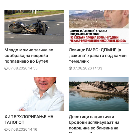
Младо момче загина во
Левица: ВМРО-ДПМНЕ ја
сообраќајна несреќа
„закопа“ храната под камен
попладнево во Бутел
темелник
07.08.2026 14:55
07.08.2026 14:33
ХИПЕРХЛОРИРАЊЕ НА
Десетици нацистички
ТАЛОГОТ
бродови испливуваат на
површина во близина на
07.08.2026 14:16