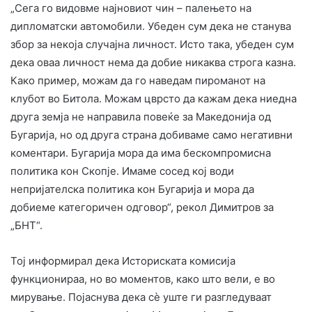
„Сега го видовме најновиот чин – палењето на
дипломатски автомобили. Убеден сум дека не станува
збор за некоја случајна личност. Исто така, убеден сум
дека оваа личност нема да добие никаква строга казна.
Како пример, можам да го наведам пироманот на
клубот во Битола. Можам цврсто да кажам дека ниедна
друга земја не направила повеќе за Македонија од
Бугарија, но од друга страна добиваме само негативни
коментари. Бугарија мора да има бескомпромисна
политика кон Скопје. Имаме сосед кој води
непријателска политика кон Бугарија и мора да
добиеме категоричен одговор“, рекол Димитров за
„БНТ“.
Тој информирал дека Историската комисија
функционираа, но во моментов, како што вели, е во
мирување. Појаснува дека сè уште ги разгледуваат