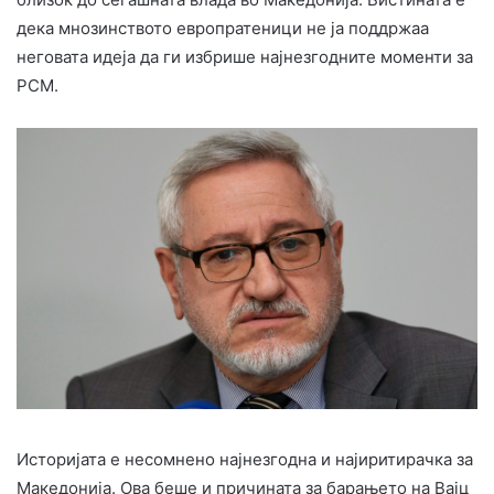
дека мнозинството европратеници не ја поддржаа
неговата идеја да ги избрише најнезгодните моменти за
РСМ.
Историјата е несомнено најнезгодна и најиритирачка за
Македонија. Ова беше и причината за барањето на Вајц