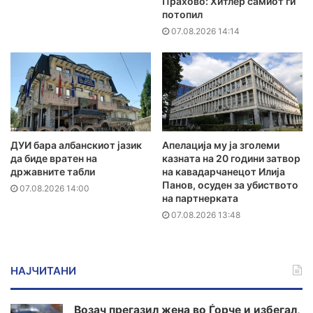
Прахово: Хитлер самиот ги
потопил
07.08.2026 14:14
ДУИ бара албанскиот јазик
Апелација му ја зголеми
да биде вратен на
казната на 20 години затвор
државните табли
на кавадарчанецот Илија
Панов, осуден за убиството
07.08.2026 14:00
на партнерката
07.08.2026 13:48
НАЈЧИТАНИ
Возач прегазил жена во Ѓорче и избегал,