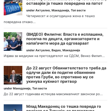
оставајќи ја тешко повредена на патот
under
Актуелно
,
Македонија
,
Топ вести
Четириесет и осумгодишна жена е тешко
повредена откако...
(ВИДЕО) Филипче: Власта е исплашена,
посегна по децата, организаторите и
напаѓачите мора да одговараат
under
Актуелно
,
Видео
,
Македонија
Изјава за медиуми на претседателот на СДСМ, Венко Филип...
До 22 август Обвинителството треба да
одлучи дали ќе подигне обвинение
против Груби, во спротивно му се
укинува куќниот притвор
under
Македонија
,
Топ вести
До 22 август годинава истекува максималниот законски ро...
Млад Македонец со тешка повреда го
враќаат од Турција: се подготвува