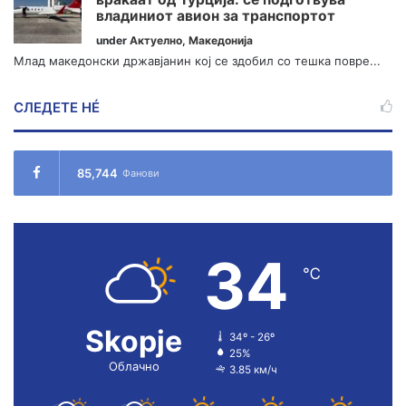
владиниот авион за транспортот
under
Актуелно
,
Македонија
Млад македонски државјанин кој се здобил со тешка повре...
СЛЕДЕТЕ НÉ
85,744
Фанови
34
℃
Skopje
34º - 26º
25%
Облачно
3.85 км/ч