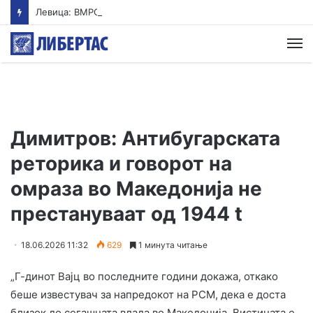
Левица: ВМРО-ДПМНЕ ја „закопа“ храната под камен темелник
М
Димитров: Антибугарската
реторика и говорот на
омраза во Македонија не
престануваат од 1944 t
18.06.2026 11:32
629
1 минута читање
„Г-динот Вајц во последните години докажа, откако
беше известувач за напредокот на РСМ, дека е доста
близок до сегашната влада во Македонија. Вистината е