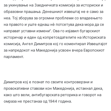
за укинување на Заедничката комисија за историски и
образовни прашања. Денешниот извештај не е само за
неа. Тој зборува за огромни проблеми со владеењето
на правото и уште еднаш нè потсетува дека мора да се
направат уставни измени“. Ова го изјавил бугарскиот
историчар и еден од копретседателите на Историската
комисија, Ангел Димитров кој го коментирал Извештајот
за напредокот на Македонија усвоен вчера Европскиот
парламент.
Димитров кој е познат по своите контроверзни и
провокативни ставови кон Македонија, истакнал дека,
како што вели, антибугарската реторика и говорот на
омраза не престанаа од 1944 година.