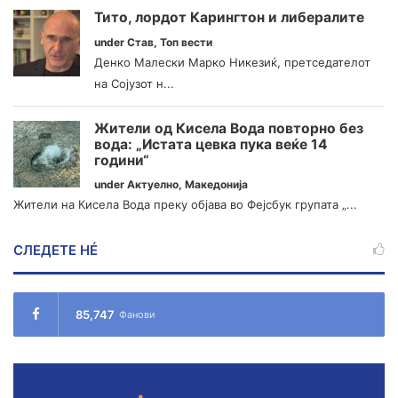
Тито, лордот Карингтон и либералите
under
Став
,
Топ вести
Денко Малески Марко Никезиќ, претседателот
на Сојузот н...
Жители од Кисела Вода повторно без
вода: „Истата цевка пука веќе 14
години“
under
Актуелно
,
Македонија
Жители на Кисела Вода преку објава во Фејсбук групата „...
СЛЕДЕТЕ НÉ
85,747
Фанови