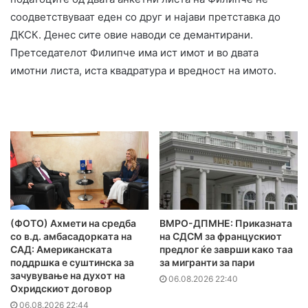
соодветствуваат еден со друг и најави претставка до
ДКСК. Денес сите овие наводи се демантирани.
Претседателот Филипче има ист имот и во двата
имотни листа, иста квадратура и вредност на имото.
(ФОТО) Ахмети на средба
ВМРО-ДПМНЕ: Приказната
со в.д. амбасадорката на
на СДСМ за францускиот
САД: Американската
предлог ќе заврши како таа
поддршка е суштинска за
за мигранти за пари
зачувување на духот на
06.08.2026 22:40
Охридскиот договор
06.08.2026 22:44