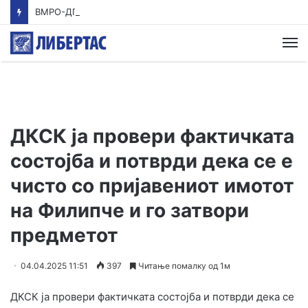
ВМРО-ДПМНЕ: Приказната на СДСМ за францускиот предлог ќе заврши како таа за мигранти за пари
М
ДКСК ја провери фактичката
состојба и потврди дека се е
чисто со пријавениот имотот
на Филипче и го затвори
предметот
04.04.2025 11:51
397
Читање помалку од 1м
ДКСК ја провери фактичката состојба и потврди дека се