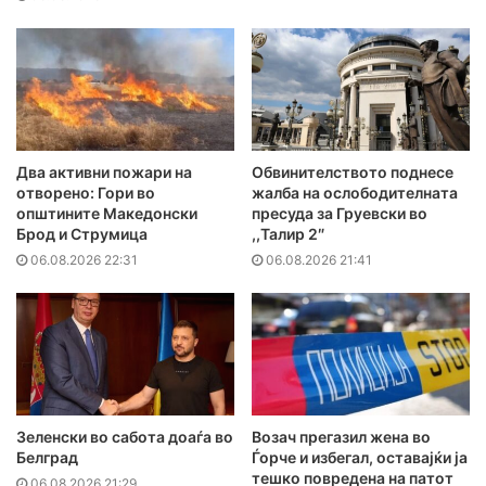
Два активни пожари на
Обвинителството поднесе
отворено: Гори во
жалба на ослободителната
општините Македонски
пресуда за Груевски во
Брод и Струмица
,,Талир 2″
06.08.2026 22:31
06.08.2026 21:41
Зеленски во сабота доаѓа во
Возач прегазил жена во
Белград
Ѓорче и избегал, оставајќи ја
тешко повредена на патот
06.08.2026 21:29