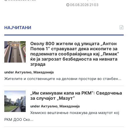
06.08.2026 21:03
НАЈЧИТАНИ
Околу 800 жители од улицата „Антон
Попов 1“ стравуваат дека ископите за
подземната сообраќајница кај „Лимак“
ќе ја загрозат безбедноста на нивната
зграда
under
Актуелно
,
Македонија
Жителите и сопствениците на деловни простори во станбен...
„Им симнувам капа на РКМ“: Сведочења
за случајот „Мазут“
under
Актуелно
,
Македонија
Хемиско вештачење покажува дека мазутот кој
РКМ ДОО Ско...