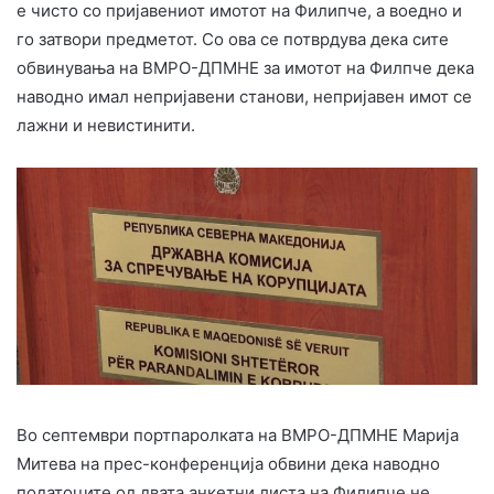
е чисто со пријавениот имотот на Филипче, а воедно и
го затвори предметот. Со ова се потврдува дека сите
обвинувања на ВМРО-ДПМНЕ за имотот на Филпче дека
наводно имал непријавени станови, непријавен имот се
лажни и невистинити.
Во септември портпаролката на ВМРО-ДПМНЕ Марија
Митева на прес-конференција обвини дека наводно
податоците од двата анкетни листа на Филипче не