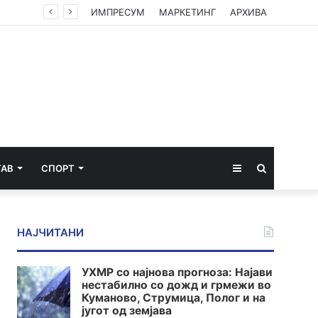
ИМПРЕСУМ
МАРКЕТИНГ
АРХИВА
Sidebar
Пребарај
ТАВ
СПОРТ
за
НАЈЧИТАНИ
УХМР со најнова прогноза: Најави
нестабилно со дожд и грмежи во
Куманово, Струмица, Полог и на
југот од земјава