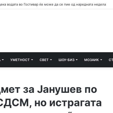
дека водата во Гостивар ќе може да се пие од наредната недела
А
УМЕТНОСТ
СВЕТ
ШОУ-БИЗ
МОЗАИК
С
мет за Јанушев по
СДСМ, но истрагата