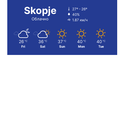
Skopje
27º - 26º
40%
Облачно
1.87 км/ч
26
36
37
40
40
℃
℃
℃
℃
℃
Fri
Sat
Sun
Mon
Tue