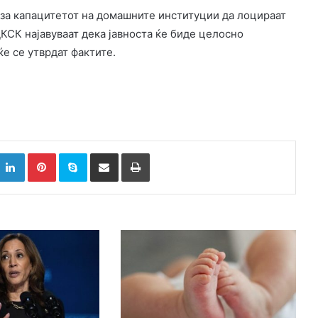
 за капацитетот на домашните институции да лоцираат
КСК најавуваат дека јавноста ќе биде целосно
е се утврдат фактите.
k
witter
LinkedIn
Pinterest
Skype
Сподели преку Е-маил
Испринтај