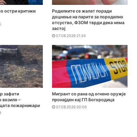
о остри критики
Родилките се жалат поради
доцнење на парите за породилно
отсуство, ФЗОМ тврди дека нема
5
застој
07.08.2026 21:24
р зафати
Мигрант со рана од огнено оружје
 возило –
пронајден кај ГП Богородица
јцата пожарникари
07.08.2026 20:06
3