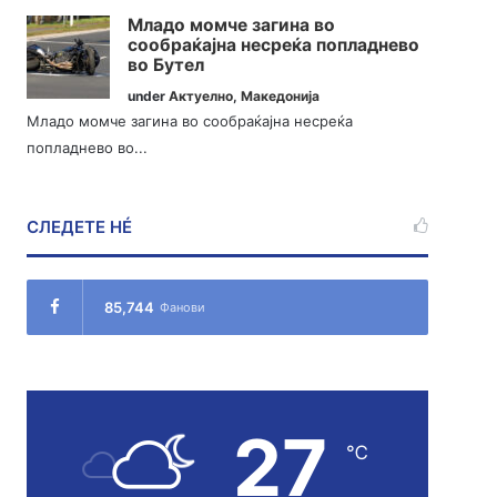
Младо момче загина во
сообраќајна несреќа попладнево
во Бутел
under
Актуелно
,
Македонија
Младо момче загина во сообраќајна несреќа
попладнево во...
СЛЕДЕТЕ НÉ
85,744
Фанови
27
℃