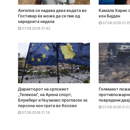
Ангелов се надева дека водата во
Камала Харис с
Гостивар ќе може да се пие од
кон Бајден
наредната недела
07.08.2026 21:3
07.08.2026 21:42
Директорот на српскиот
Големиот пожа
„Телеком“, на Арена спорт,
противпожарно
Блумберг и Њузмакс прогласен за
повредени два
персона нон грата во Косово
07.08.2026 21:0
07.08.2026 21:19