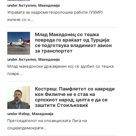
under
Актуелно
,
Македонија
Управата за хидрометеоролошки работи (УХМР)
излезе со н...
Млад Македонец со тешка
повреда го враќаат од Турција:
се подготвува владиниот авион
за транспортот
under
Актуелно
,
Македонија
Млад македонски државјанин кој се здобил со тешка
повре...
Костреш: Памфлетот со навреди
кон Филипче не е став на
српскиот народ, целта е да се
заштити Стоиљковиќ
under
Избор
,
Македонија
Претседателот на опозициската Лига на
социјалдемократи...