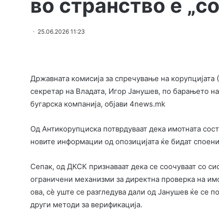
во странство е „с
25.06.2026 11:23
Државната комисија за спречување на корупцијата 
секретар на Владата, Игор Јанушев, по барањето н
бугарска компанија, објави 4news.mk
Од Антикорупциска потврдуваат дека имотната состо
новите информации од опозицијата ќе бидат споени
Сепак, од ДКСК признаваат дека се соочуваат со с
ограничени механизми за директна проверка на имо
ова, сè уште се разгледува дали од Јанушев ќе се п
други методи за верификација.