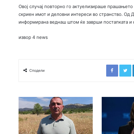
Овој случај повторно го актуелизираше прашањето
скриен имот и деловни интереси во странство. Од Д
информирана веднаш штом ќе заврши постапката и ќ
извор 4 news
Faceboo
T
Сподели