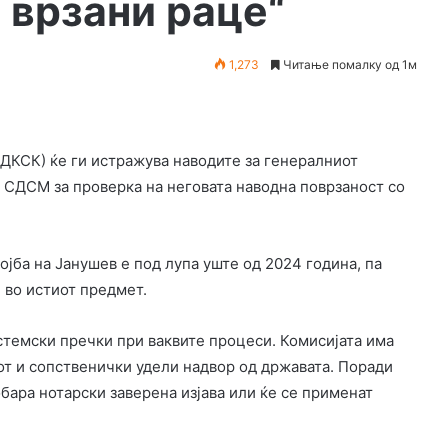
о врзани раце“
1,273
Читање помалку од 1м
(ДКСК) ќе ги истражува наводите за генералниот
а СДСМ за проверка на неговата наводна поврзаност со
јба на Јанушев е под лупа уште од 2024 година, па
 во истиот предмет.
истемски пречки при ваквите процеси. Комисијата има
т и сопственички удели надвор од државата. Поради
обара нотарски заверена изјава или ќе се применат