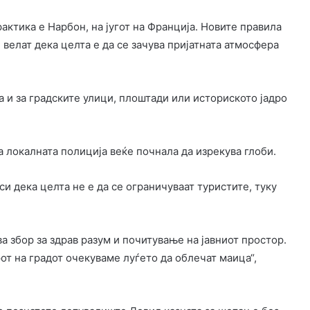
рактика е Нарбон, на југот на Франција. Новите правила
и велат дека целта е да се зачува пријатната атмосфера
 и за градските улици, плоштади или историското јадро
а локалната полиција веќе почнала да изрекува глоби.
и дека целта не е да се ограничуваат туристите, туку
 збор за здрав разум и почитување на јавниот простор.
рот на градот очекуваме луѓето да облечат маица“,