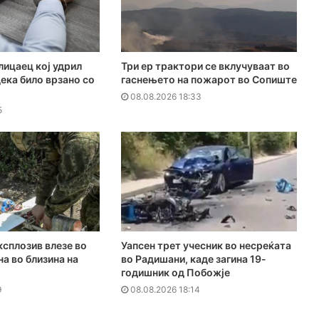
лицаец кој удрил
Три ер трактори се вклучуваат во
дека било врзано со
гаснењето на пожарот во Сопиште
08.08.2026 18:33
5
ксплозив влезе во
Уапсен трет учесник во несреќата
на во близина на
во Радишани, каде загина 19-
годишник од Побожје
9
08.08.2026 18:14