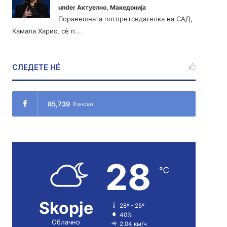
under
Актуелно
,
Македонија
Поранешната потпретседателка на САД,
Камала Харис, сè п...
СЛЕДЕТЕ НÉ
85,739
Фанови
28
℃
Skopje
28º - 25º
40%
Облачно
2.04 км/ч