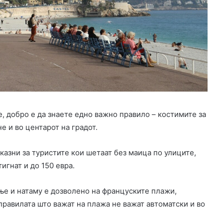
, добро е да знаете едно важно правило – костимите за
е и во центарот на градот.
казни за туристите кои шетаат без маица по улиците,
игнат и до 150 евра.
ње и натаму е дозволено на француските плажи,
правилата што важат на плажа не важат автоматски и во