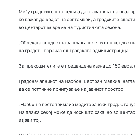
Меѓу градовите што решија да ставaт крај на оваа п
ќе важат до крајот на септември, а градските власт
во центарот за време на туристичката сезона.
„Облеката соодветна за плажа не е нужно соодветна
на градот“, порачаа од градската администрација.
За прекршителите е предвидена казна до 150 евра, 
Градоначалникот на Нарбон, Бертран Малкие, наглас
да се поттикне почитување на јавниот простор.
„Нарбон е гостопримлив медитерански град. Станува
На плажа секој може да носи што сака, но во цента
изјави тој.