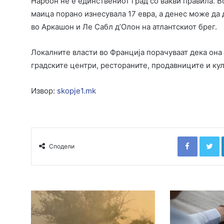
Нарбон не е единствениот град со вакви правила. 
маица порано изнесувала 17 евра, а денес може да 
во Аркашон и Ле Сабл д’Олон на атлантскиот брег.
Локалните власти во Франција порачуваат дека она
градските центри, рестораните, продавниците и ку
Извор:
skopje1.mk
Faceboo
T
Сподели