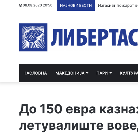
Кривична за полица
08.08.2026 20:50
НАЈНОВИ ВЕСТИ
НАСЛОВНА
МАКЕДОНИЈА
ПАРИ
КУЛТУР
До 150 евра казна
летувалиште вове