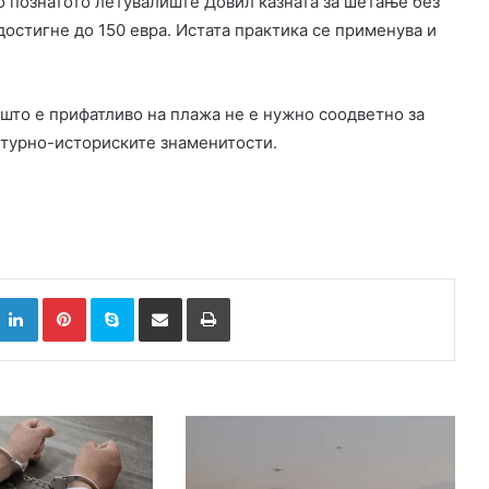
Во познатото летувалиште Довил казната за шетање без
достигне до 150 евра. Истата практика се применува и
 што е прифатливо на плажа не е нужно соодветно за
лтурно-историските знаменитости.
k
witter
LinkedIn
Pinterest
Skype
Сподели преку Е-маил
Испринтај