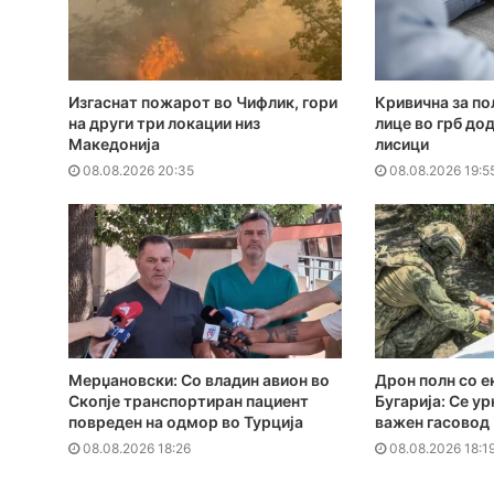
Изгаснат пожарот во Чифлик, гори
Кривична за по
на други три локации низ
лице во грб до
Македонија
лисици
08.08.2026 20:35
08.08.2026 19:5
Мерџановски: Со владин авион во
Дрон полн со е
Скопје транспортиран пациент
Бугарија: Се ур
повреден на одмор во Турција
важен гасовод
08.08.2026 18:26
08.08.2026 18:1