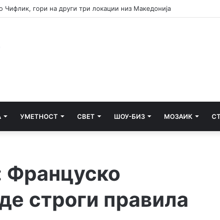
ец кој удрил лице во грб додека било врзано со лисици
А
УМЕТНОСТ
СВЕТ
ШОУ-БИЗ
МОЗАИК
С
: Француско
де строги правила