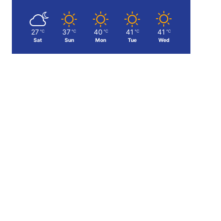
27
37
40
41
41
℃
℃
℃
℃
℃
Sat
Sun
Mon
Tue
Wed