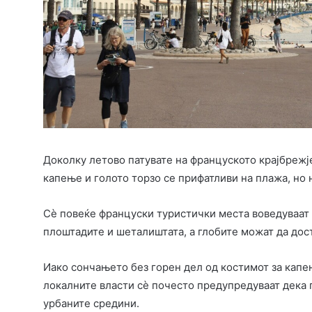
Доколку летово патувате на француското крајбрежје
капење и голото торзо се прифатливи на плажа, но н
Сѐ повеќе француски туристички места воведуваат 
плоштадите и шеталиштата, а глобите можат да дост
Иако сончањето без горен дел од костимот за капе
локалните власти сѐ почесто предупредуваат дека 
урбаните средини.