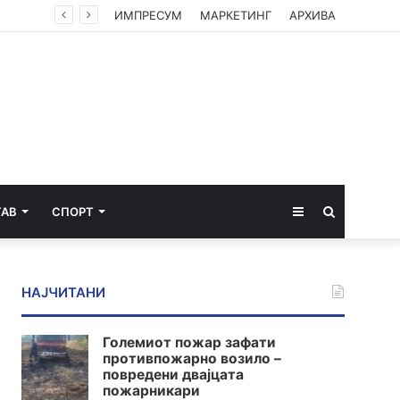
ИМПРЕСУМ
МАРКЕТИНГ
АРХИВА
Sidebar
Пребарај
ТАВ
СПОРТ
за
НАЈЧИТАНИ
Големиот пожар зафати
противпожарно возило –
повредени двајцата
пожарникари