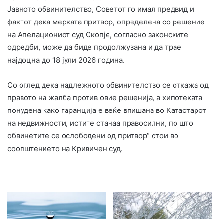
Јавното обвинителство, Советот го имал предвид и
фактот дека мерката притвор, определена со решение
на Апелациониот суд Скопје, согласно законските
одредби, може да биде продолжувана и да трае
најдоцна до 18 јули 2026 година.
Со оглед дека надлежното обвинителство се откажа од
правото на жалба против овие решенија, а хипотеката
понудена како гаранција е веќе впишана во Катастарот
на недвижности, истите станаа правосилни, по што
обвинетите се ослободени од притвор“ стои во
соопштението на Кривичен суд.