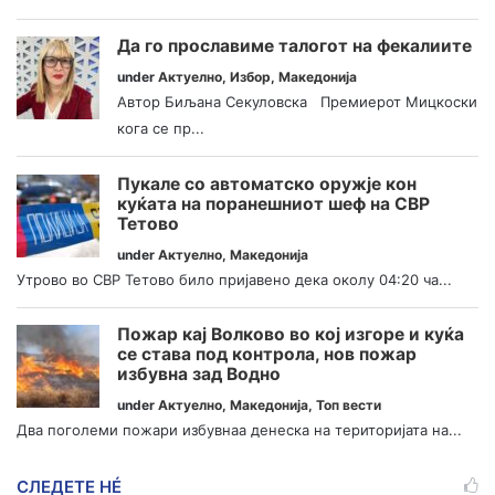
Да го прославиме талогот на фекалиите
under
Актуелно
,
Избор
,
Македонија
Автор Биљана Секуловска Премиерот Мицкоски
кога се пр...
Пукале со автоматско оружје кон
куќата на поранешниот шеф на СВР
Тетово
under
Актуелно
,
Македонија
Утрово во СВР Тетово било пријавено дека околу 04:20 ча...
Пожар кај Волково во кој изгоре и куќа
се става под контрола, нов пожар
избувна зад Водно
under
Актуелно
,
Македонија
,
Топ вести
Два поголеми пожари избувнаа денеска на територијата на...
СЛЕДЕТЕ НÉ