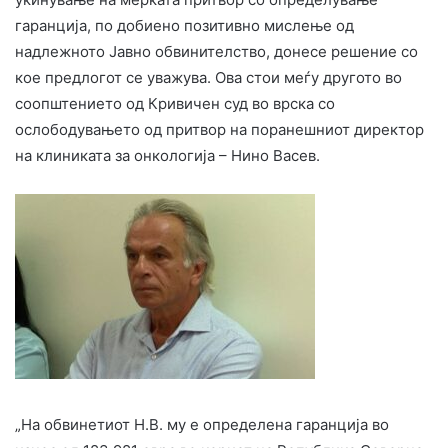
гаранција, по добиено позитивно мислење од
надлежното Јавно обвинителство, донесе решение со
кое предлогот се уважува. Ова стои меѓу другото во
соопштението од Кривичен суд во врска со
ослободувањето од притвор на поранешниот директор
на клиниката за онкологија – Нино Васев.
„На обвинетиот Н.В. му е определена гаранција во