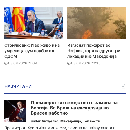
Стоилковиќ: И во живо и на
Изгаснат пожарот во
умреница сум поубав од
Чифлик, гори на други три
СДСМ
локации низ Македонија
08.08.2026 21:09
08.08.2026 20:35
НАЈЧИТАНИ
Премиерот со семејството замина за
Белгија. Во Бриж на екскурзија во
Брисел работно
under
Актуелно
,
Македонија
,
Топ вести
Премиерот, Христијан Мицкоски, замина на најавуваната е...