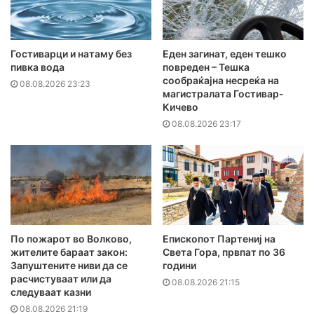
Гостиварци и натаму без
Еден загинат, еден тешко
пивка вода
повреден – Тешка
сообраќајна несреќа на
08.08.2026 23:23
магистралата Гостивар-
Кичево
08.08.2026 23:17
По пожарот во Волково,
Епископот Партениј на
жителите бараат закон:
Света Гора, првпат по 36
Запуштените ниви да се
години
расчистуваат или да
08.08.2026 21:15
следуваат казни
08.08.2026 21:19