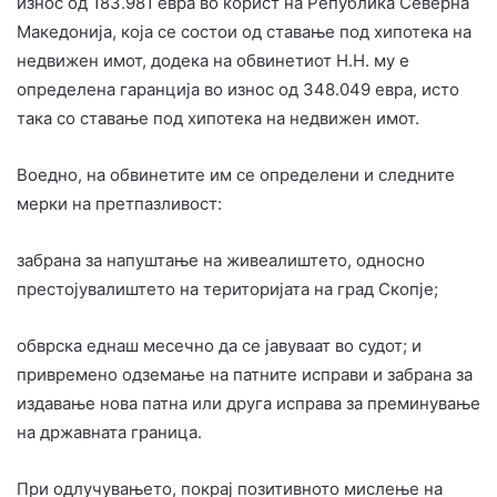
износ од 183.981 евра во корист на Република Северна
Македонија, која се состои од ставање под хипотека на
недвижен имот, додека на обвинетиот Н.Н. му е
определена гаранција во износ од 348.049 евра, исто
така со ставање под хипотека на недвижен имот.
Воедно, на обвинетите им се определени и следните
мерки на претпазливост:
забрана за напуштање на живеалиштето, односно
престојувалиштето на територијата на град Скопје;
обврска еднаш месечно да се јавуваат во судот; и
привремено одземање на патните исправи и забрана за
издавање нова патна или друга исправа за преминување
на државната граница.
При одлучувањето, покрај позитивното мислење на