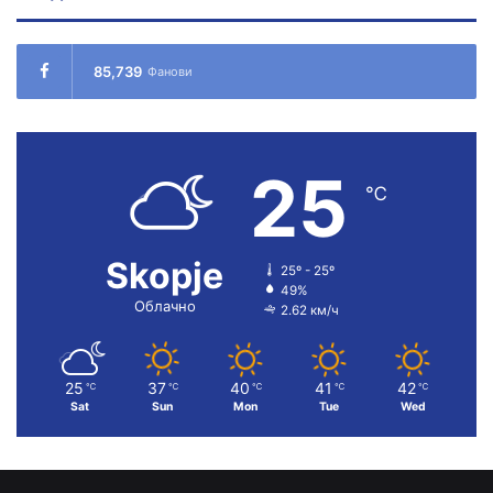
85,739
Фанови
25
℃
Skopje
25º - 25º
49%
Облачно
2.62 км/ч
25
37
40
41
42
℃
℃
℃
℃
℃
Sat
Sun
Mon
Tue
Wed