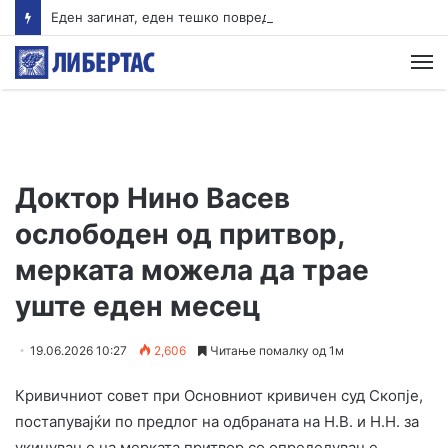
Еден загинат, еден тешко повреден – Тешка сообраќајна несреќа на магистралата Гостивар-Кичево
М
Доктор Нино Васев
ослободен од притвор,
мерката можела да трае
уште еден месец
19.06.2026 10:27
2,606
Читање помалку од 1м
Кривичниот совет при Основниот кривичен суд Скопје,
постапувајќи по предлог на одбраната на Н.В. и Н.Н. за
укинување на мерката притвор со определување