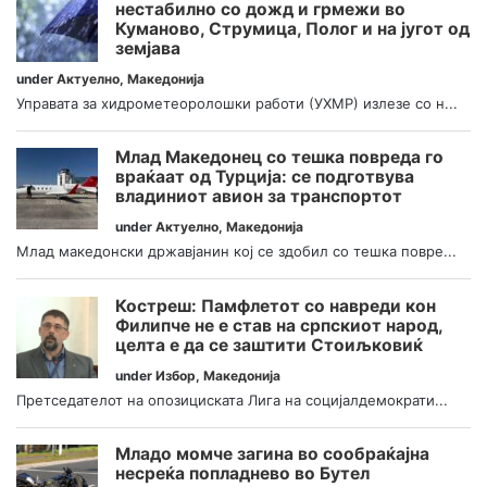
нестабилно со дожд и грмежи во
Куманово, Струмица, Полог и на југот од
земјава
under
Актуелно
,
Македонија
Управата за хидрометеоролошки работи (УХМР) излезе со н...
Млад Македонец со тешка повреда го
враќаат од Турција: се подготвува
владиниот авион за транспортот
under
Актуелно
,
Македонија
Млад македонски државјанин кој се здобил со тешка повре...
Костреш: Памфлетот со навреди кон
Филипче не е став на српскиот народ,
целта е да се заштити Стоиљковиќ
under
Избор
,
Македонија
Претседателот на опозициската Лига на социјалдемократи...
Младо момче загина во сообраќајна
несреќа попладнево во Бутел