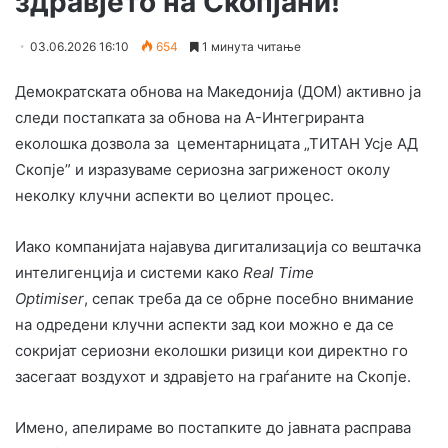
здравјето на Скопјани!
03.06.2026 16:10
654
1 минута читање
Демократската обнова на Македонија (ДОМ)
активно ја
следи постапката за обнова на А-Интегриранта
еколошка дозвола за цементарницата
„ТИТАН Усје АД
Скопје”
и изразуваме сериозна загриженост околу
неколку клучни аспекти во целиот процес.
Иако компанијата најавува дигитализација со вештачка
интелигенција и системи како
Real Time
Optimiser
,
сепак треба да се обрне посебно внимание
на одредени клучни аспекти зад кои можно е да се
со
кријат сериозни еколошки ризици кои директно го
засегаат воздухот и здравјето на граѓаните на Скопје.
Имено, апелираме во постапките до јавната расправа