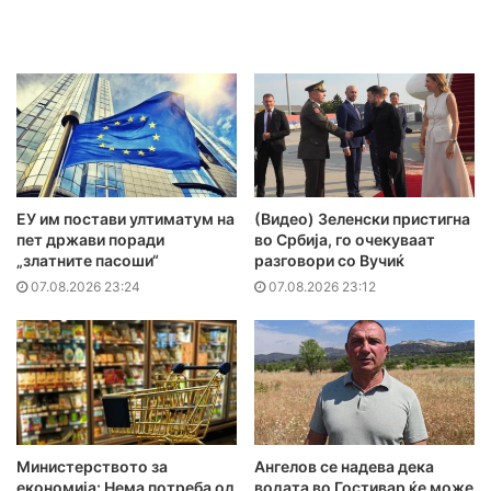
ЕУ им постави ултиматум на
(Видео) Зеленски пристигна
пет држави поради
во Србија, го очекуваат
„златните пасоши“
разговори со Вучиќ
07.08.2026 23:24
07.08.2026 23:12
Министерството за
Ангелов се надева дека
економија: Нема потреба од
водата во Гостивар ќе може