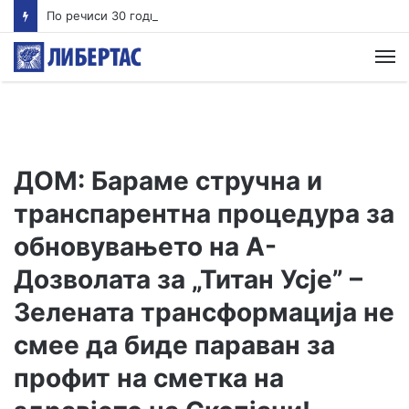
По речиси 30 години почнува судењето за убиството на Тупак Шакур
М
ДОМ: Бараме стручна и
транспарентна процедура за
обновувањето на А-
Дозволата за „Титан Усје” –
Зелената трансформација не
смее да биде параван за
профит на сметка на