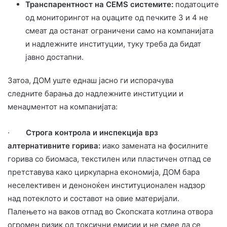
Транспарентност на CEMS системите:
п
одатоците
од мониторингот на оџаците од печките 3 и 4 не
смеат да останат ограничени само на компанијата
и надлежните институции, туку треба да бидат
јавно достапни.
Затоа, ДОМ уште еднаш јасно ги испорачува
следните
барања
до надлежните институции и
менаџментот на компанијата:
·
Строга контрола и инспекција врз
алтернативните горива:
и
ако замената на фосилните
горива со биомаса, текстилен или пластичен отпад се
претставува како циркуларна економија, ДОМ бара
неселективен и деноноќен институционален надзор
над потеклото и составот на овие материјали.
Палењето на ваков отпад во Скопската котлина отвора
огромен ризик од токсични емисии и не смее да се