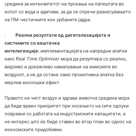
средина за интензитетот на прскање на патиштата во
копот со вода и адитиви, за да се спречи разнесувањето
на ПМ-честичките кон урбаните јадра.
·
Реални резултати од дигитализацијата и
системите со вештачка
интелигенција:
и
мплементацијата на напредни алатки
како
Real Time Optimiser
мора да резултира со реално,
видливо и докажливо намалување на емисиите во
воздухот, а не
да остане само промотивна алатка без
мерлив еколошки ефект.
Правото на чист воздух и здрава животна средина мора
да биде врвен приоритет при носењето на сите одлуки
поврзани со работата на индустриските капацитети, а
не интерес што ќе биде ставен во втор план во однос на
економските придобивки.