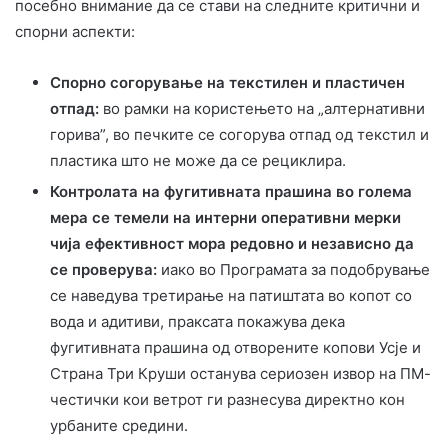
посебно внимание да се стави на следните
критични и
спорни аспекти:
Спорно согорување на текстилен и пластичен
отпад:
во рамки на користењето
на „алтернативни
горива”, во печките се согорува отпад од текстил и
пластика што не може да се рециклира.
Контролата на фугитивната прашина во голема
мера се темели на интерни оперативни мерки
чија ефективност мора редовно и независно да
се проверува:
и
ако во Програмата за подобрување
се наведува третирање на патиштата во копот со
вода и адитиви, праксата покажува дека
фугитивната прашина од отворените копови Усје и
Страна Три Круши останува сериозен извор на ПМ-
честички кои ветрот ги разнесува директно кон
урбаните средини.