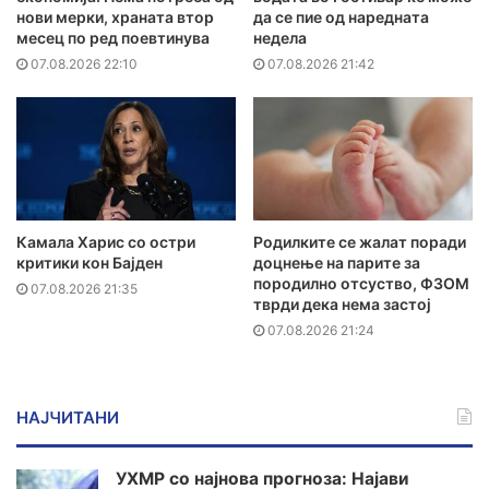
нови мерки, храната втор
да се пие од наредната
месец по ред поевтинува
недела
07.08.2026 22:10
07.08.2026 21:42
Камала Харис со остри
Родилките се жалат поради
критики кон Бајден
доцнење на парите за
породилно отсуство, ФЗОМ
07.08.2026 21:35
тврди дека нема застој
07.08.2026 21:24
НАЈЧИТАНИ
УХМР со најнова прогноза: Најави