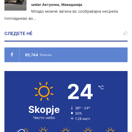
under
Актуелно
,
Македонија
Младо момче загина во сообраќајна несреќа
попладнево во...
СЛЕДЕТЕ НÉ
85,744
Фанови
24
℃
Skopje
36º - 24º
50%
Чисто небо
1.28 км/ч