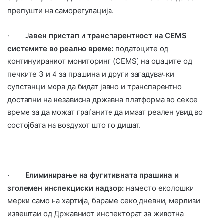
препушти на саморегулација.
·
Јавен пристап и транспарентност на CEMS
системите во реално време:
п
одатоците од
континуираниот мониторинг (CEMS) на оџаците од
печките 3 и 4 за прашина
и други загадувачки
супстанци
мора да бидат јавно и транспарентно
достапни на независна државна платформа во секо
е
време за да можат граѓаните да имаат реален увид во
состојбата на воздухот што го дишат.
·
Елиминирање на фугитивната прашина и
зголемен инспекциски надзор:
н
аместо еколошки
мерки само на хартија, бараме секојдневни, мерливи
извештаи од Државниот инспекторат за животна