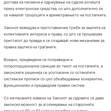
достава на писмена и одржување на судски рочишта
преку електронски средства, со што дополнително ќе
се намалат трошоците и времетраењето на постапките.
Законот воведува и претставнички тужби за заштита на
колективните интереси и права, со што се проширува
пристапот до правда и се создаваат нови механизми за
правна заштита на граѓаните.
Воедно, предвидени се поправедни и
попропорционални санкции во текот на постапките, а
законските решенија се усогласени со останатите
системски прописи со цел обезбедување кохерентен,
функционален и предвидлив правен систем.
Со изгласаните измени на Законот за судовите се дава
законска можност за зголемување на старосната
граница од 60 на 67 години за избор на судии–