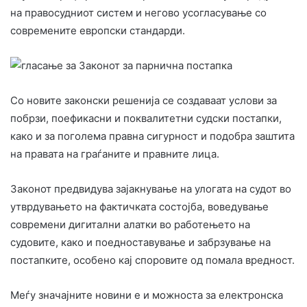
на правосудниот систем и негово усогласување со
современите европски стандарди.
Со новите законски решенија се создаваат услови за
побрзи, поефикасни и поквалитетни судски постапки,
како и за поголема правна сигурност и подобра заштита
на правата на граѓаните и правните лица.
Законот предвидува зајакнување на улогата на судот во
утврдувањето на фактичката состојба, воведување
современи дигитални алатки во работењето на
судовите, како и поедноставување и забрзување на
постапките, особено кај споровите од помала вредност.
Меѓу значајните новини е и можноста за електронска