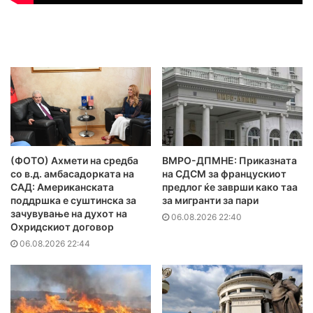
(ФОТО) Ахмети на средба
ВМРО-ДПМНЕ: Приказната
со в.д. амбасадорката на
на СДСМ за францускиот
САД: Американската
предлог ќе заврши како таа
поддршка е суштинска за
за мигранти за пари
зачувување на духот на
06.08.2026 22:40
Охридскиот договор
06.08.2026 22:44