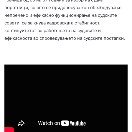
поротници, со што се придонесува кон обезбедување
непречено и ефикасно функционирање на судските
совети, се зајкнува кадровската стабилност,
континуитетот во работењето на судовите и
ефикасноста во спроведувањето на судските постапки.