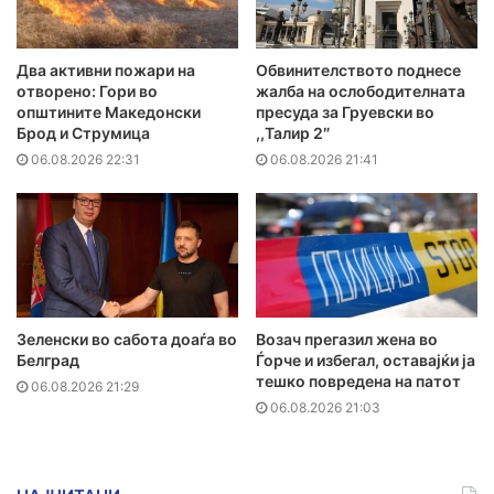
Два активни пожари на
Обвинителството поднесе
отворено: Гори во
жалба на ослободителната
општините Македонски
пресуда за Груевски во
Брод и Струмица
,,Талир 2″
06.08.2026 22:31
06.08.2026 21:41
Зеленски во сабота доаѓа во
Возач прегазил жена во
Белград
Ѓорче и избегал, оставајќи ја
тешко повредена на патот
06.08.2026 21:29
06.08.2026 21:03