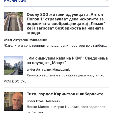
НАЈЧИТАНИ
Околу 800 жители од улицата „Антон
Попов 1“ стравуваат дека ископите за
подземната сообраќајница кај „Лимак“
ќе ја загрозат безбедноста на нивната
зграда
under
Актуелно
,
Македонија
Жителите и сопствениците на деловни простори во станбен...
„Им симнувам капа на РКМ“: Сведочења
за случајот „Мазут“
under
Актуелно
,
Македонија
Хемиско вештачење покажува дека мазутот кој
РКМ ДОО Ско...
Тито, лордот Карингтон и либералите
under
Став
,
Топ вести
Денко Малески Марко Никезиќ, претседателот
на Сојузот н...