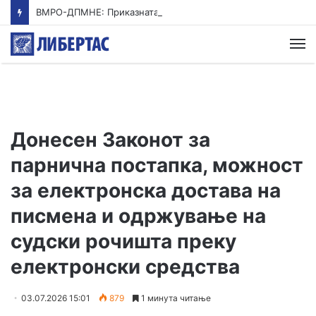
ВМРО-ДПМНЕ: Приказната на СДСМ за францускиот предлог ќе заврши како таа за мигранти за пари
М
Донесен Законот за
парнична постапка, можност
за електронска достава на
писмена и одржување на
судски рочишта преку
електронски средства
03.07.2026 15:01
879
1 минута читање