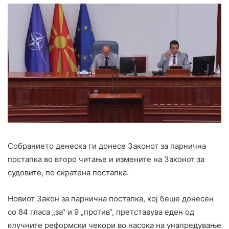
Собранието денеска ги донесе Законот за парнична
постапка во второ читање и измените на Законот за
судовите, по скратена постапка.
Новиот Закон за парнична постапка, кој беше донесен
со 84 гласа „за“ и 9 „против“, претставува еден од
клучните реформски чекори во насока на унапредување