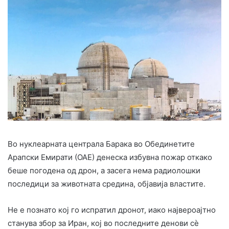
Во нуклеарната централа Барака во Обединетите
Арапски Емирати (ОАЕ) денеска избувна пожар откако
беше погодена од дрон, а засега нема радиолошки
последици за животната средина, објавија властите.
Не е познато кој го испратил дронот, иако највероајтно
станува збор за Иран, кој во последните денови сè