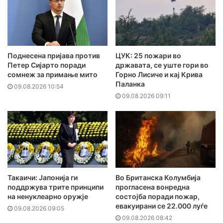
Поднесена пријава против
ЦУК: 25 пожари во
Петер Сијарто поради
државата, се уште гори во
сомнеж за примање мито
Горно Лисиче и кај Крива
Паланка
09.08.2026 10:54
09.08.2026 09:11
Такаичи: Јапонија ги
Во Британска Колумбија
поддржува трите принципи
прогласена вонредна
на ненуклеарно оружје
состојба поради пожар,
евакуирани се 22.000 луѓе
09.08.2026 09:05
09.08.2026 08:42