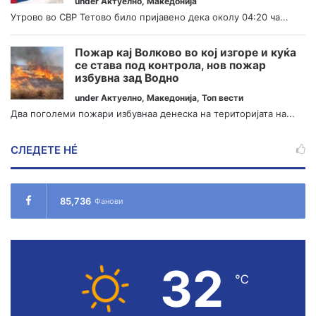
under
Актуелно
,
Македонија
Утрово во СВР Тетово било пријавено дека околу 04:20 ча...
Пожар кај Волково во кој изгоре и куќа
се става под контрола, нов пожар
избувна зад Водно
under
Актуелно
,
Македонија
,
Топ вести
Два поголеми пожари избувнаа денеска на територијата на...
СЛЕДЕТЕ НÉ
85,736
Фанови
32
℃