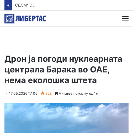
СДСМ: Со нетрпение го чекаме Мицкоски од екскурзија
М
Дрон ја погоди нуклеарната
централа Барака во ОАЕ,
нема еколошка штета
17.05.2026 17:06
828
Читање помалку од 1м