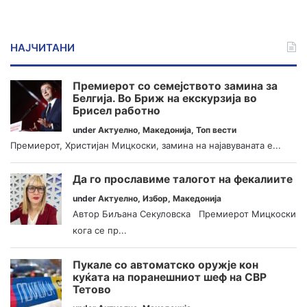
НАЈЧИТАНИ
Премиерот со семејството замина за
Белгија. Во Бриж на екскурзија во
Брисел работно
under
Актуелно
,
Македонија
,
Топ вести
Премиерот, Христијан Мицкоски, замина на најавуваната е...
Да го прославиме талогот на фекалиите
under
Актуелно
,
Избор
,
Македонија
Автор Биљана Секуловска Премиерот Мицкоски
кога се пр...
Пукале со автоматско оружје кон
куќата на поранешниот шеф на СВР
Тетово