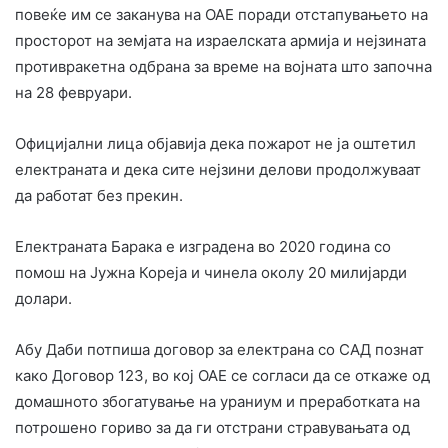
повеќе им се заканува на ОАЕ поради отстапувањето на
просторот на земјата на израелската армија и нејзината
противракетна одбрана за време на војната што започна
на 28 февруари.
Официјални лица објавија дека пожарот не ја оштетил
електраната и дека сите нејзини делови продолжуваат
да работат без прекин.
Електраната Барака е изградена во 2020 година со
помош на Јужна Кореја и чинела околу 20 милијарди
долари.
Абу Даби потпиша договор за електрана со САД познат
како Договор 123, во кој ОАЕ се согласи да се откаже од
домашното збогатување на ураниум и преработката на
потрошено гориво за да ги отстрани стравувањата од