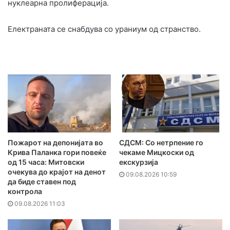
нуклеарна пролиферација.
Електраната се снабдува со ураниум од странство.
Пожарот на депонијата во
СДСМ: Со нетрпение го
Крива Паланка гори повеќе
чекаме Мицкоски од
од 15 часа: Митовски
екскурзија
очекува до крајот на денот
09.08.2026 10:59
да биде ставен под
контрола
09.08.2026 11:03