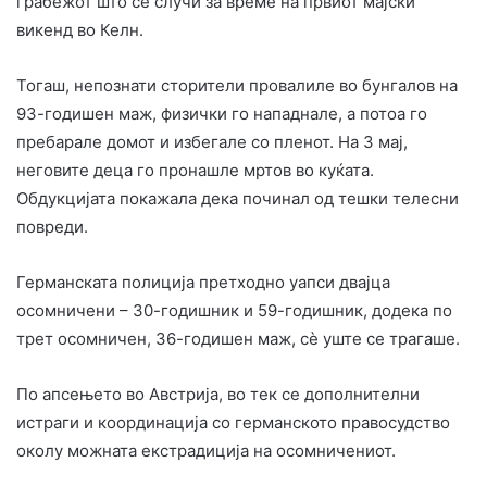
грабежот што се случи за време на првиот мајски
викенд во Келн.
Тогаш, непознати сторители провалиле во бунгалов на
93-годишен маж, физички го нападнале, а потоа го
пребарале домот и избегале со пленот. На 3 мај,
неговите деца го пронашле мртов во куќата.
Обдукцијата покажала дека починал од тешки телесни
повреди.
Германската полиција претходно уапси двајца
осомничени – 30-годишник и 59-годишник, додека по
трет осомничен, 36-годишен маж, сè уште се трагаше.
По апсењето во Австрија, во тек се дополнителни
истраги и координација со германското правосудство
околу можната екстрадиција на осомничениот.