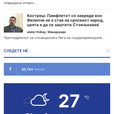
повредена откако...
Костреш: Памфлетот со навреди кон
Филипче не е став на српскиот народ,
целта е да се заштити Стоиљковиќ
under
Избор
,
Македонија
Претседателот на опозициската Лига на социјалдемократи...
СЛЕДЕТЕ НÉ
85,744
Фанови
27
℃