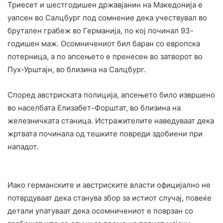
Триесет и шестгодишен државјанин на Македонија е
уапсен во Салцбург под сомнение дека учествувал во
брутален грабеж во Германија, по кој починал 93-
годишен маж. Осомничениот бил баран со европска
потерница, а по апсењето е пренесен во затворот во
Пух-Урштајн, во близина на Салцбург.
Според австриската полиција, апсењето било извршено
во населбата Елизабет-Форштат, во близина на
железничката станица. Истражителите наведуваат дека
жртвата починала од тешките повреди здобиени при
нападот.
Иако германските и австриските власти официјално не
потврдуваат дека станува збор за истиот случај, повеќе
детали упатуваат дека осомничениот е поврзан со