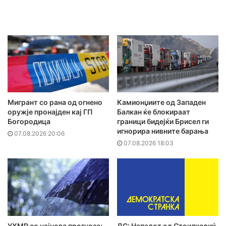
Мигрант со рана од огнено
Камионџиите од Западен
оружје пронајден кај ГП
Балкан ќе блокираат
Богородица
граници бидејќи Брисел ги
игнорира нивните барања
07.08.2026 20:06
07.08.2026 18:03
УХМР со најнова прогноза:
ДС: Нападот од Стоилковиќ