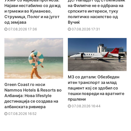
Најави нестабилно со дожд
на Филипче не е одбрана на
и грмежи во Куманово,
српските интереси, туку
Струмица, Полог и на југот
политичко насилство од
од земјава
Вучиќ
07.08.2026 17:36
07.08.2026 17:31
MЗ со детали: Обезбеден
итен транспорт за млад
Green Coast го носи
пациент кој се здобил со
Nammos Hotels & Resorts во
тешки повреди на вратните
Албанија: Нова lifestyle
пршлени
дестинација се создава на
07.08.2026 16:44
албанската ривиера
07.08.2026 16:52