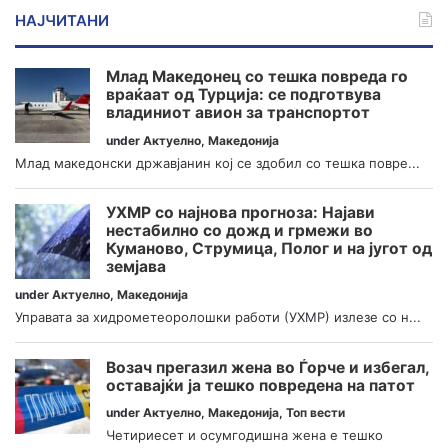
НАЈЧИТАНИ
Млад Македонец со тешка повреда го
враќаат од Турција: се подготвува
владиниот авион за транспортот
under
Актуелно
,
Македонија
Млад македонски државјанин кој се здобил со тешка повре...
УХМР со најнова прогноза: Најави
нестабилно со дожд и грмежи во
Куманово, Струмица, Полог и на југот од
земјава
under
Актуелно
,
Македонија
Управата за хидрометеоролошки работи (УХМР) излезе со н...
Возач прегазил жена во Ѓорче и избегал,
оставајќи ја тешко повредена на патот
under
Актуелно
,
Македонија
,
Топ вести
Четириесет и осумгодишна жена е тешко