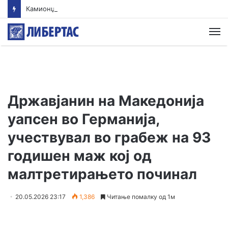
Камионџиите од Западен Балкан ќе блокираат граници бидејќи Брисел ги игнорира нивните барања
М
Државјанин на Македонија
уапсен во Германија,
учествувал во грабеж на 93
годишен маж кој од
малтретирањето починал
20.05.2026 23:17
1,386
Читање помалку од 1м