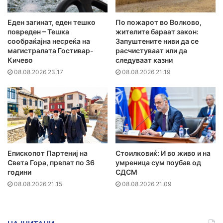
Еден загинат, еден тешко
По пожарот во Волково,
повреден – Тешка
жителите бараат закон:
сообраќајна несреќа на
Запуштените ниви да се
магистралата Гостивар-
расчистуваат или да
Кичево
следуваат казни
08.08.2026 23:17
08.08.2026 21:19
Епископот Партениј на
Стоилковиќ: И во живо и на
Света Гора, првпат по 36
умреница сум поубав од
години
СДСМ
08.08.2026 21:15
08.08.2026 21:09