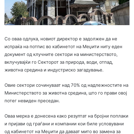
Со оваа одлука, новиот директор е задолжен да не
испраќа на потпис во кабинетот на Меџити ниту еден
документ од клучните сектори на министерството,
вклучувајќи го Секторот за природа, води, отпад,
животна средина и индустриско загадување.
Овие сектори сочинуваат над 70% од надлежностите на
Министерството за животна средина, што го прави овој
потег невиден преседан.
Оваа мерка е донесена како резултат на бројни поплаки
и пријави од граѓани и компании кои биле условувани
од кабинетот на Меџити да даваат мито во замена за