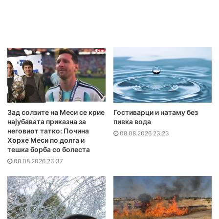
Зад солзите на Меси се крие
Гостиварци и натаму без
најубавата приказна за
пивка вода
неговиот татко: Почина
08.08.2026 23:23
Хорхе Меси по долга и
тешка борба со болеста
08.08.2026 23:37