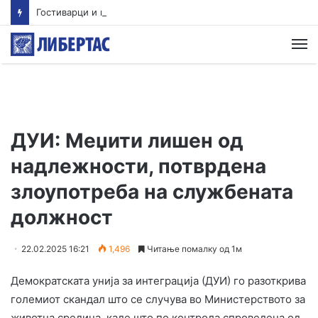
Гостиварци и натаму без пивка вода
М
ДУИ: Меџити лишен од
надлежности, потврдена
злоупотреба на службената
должност
22.02.2025 16:21
1,496
Читање помалку од 1м
Демократската унија за интеграција (ДУИ) го разоткрива
големиот скандал што се случува во Министерството за
животна средина, каде што по контрола спроведена од