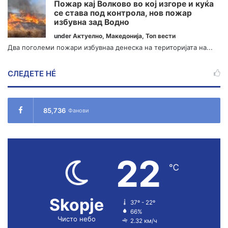
Пожар кај Волково во кој изгоре и куќа
се става под контрола, нов пожар
избувна зад Водно
under
Актуелно
,
Македонија
,
Топ вести
Два поголеми пожари избувнаа денеска на територијата на...
СЛЕДЕТЕ НÉ
85,736
Фанови
22
℃
Skopje
37º - 22º
66%
Чисто небо
2.32 км/ч