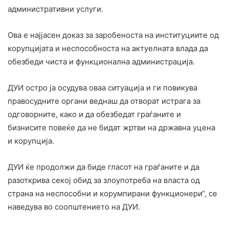
административни услуги.
Ова е најјасен доказ за заробеноста на институциите од
корупцијата и неспособноста на актуелната влада да
обезбеди чиста и функционална администрација.
ДУИ остро ја осудува оваа ситуација и ги повикува
правосудните органи веднаш да отворат истрага за
одговорните, како и да обезбедат граѓаните и
бизнисите повеќе да не бидат жртви на државна уцена
и корупција.
ДУИ ќе продолжи да биде гласот на граѓаните и да
разоткрива секој обид за злоупотреба на власта од
страна на неспособни и корумпирани функционери“, се
наведува во соопштението на ДУИ.