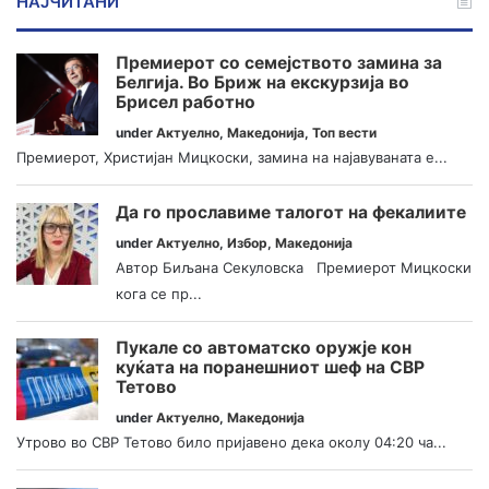
НАЈЧИТАНИ
Премиерот со семејството замина за
Белгија. Во Бриж на екскурзија во
Брисел работно
under
Актуелно
,
Македонија
,
Топ вести
Премиерот, Христијан Мицкоски, замина на најавуваната е...
Да го прославиме талогот на фекалиите
under
Актуелно
,
Избор
,
Македонија
Автор Биљана Секуловска Премиерот Мицкоски
кога се пр...
Пукале со автоматско оружје кон
куќата на поранешниот шеф на СВР
Тетово
under
Актуелно
,
Македонија
Утрово во СВР Тетово било пријавено дека околу 04:20 ча...