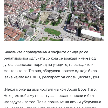
Баналните оправдувања и очајните обиди да се
релативизира одлуката со која се враќаат имиња од
југословенскиот период на улиците, плоштадите и
мостовите во Тетово, зборуваат повеќе од која било
јавна изјава на ВЛЕН, реагираат од опозициската ДУИ.
„Некој може да има носталгија кон Јосип Броз Тито.
Некој можеби му посветувал пофални песни и бил
наградуван за тоа. Тоа е прашање на лични убедувања.