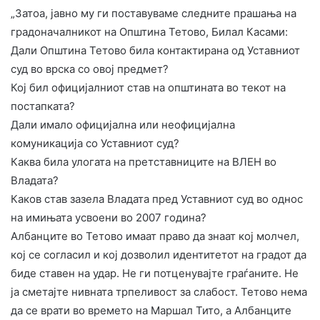
„Затоа, јавно му ги поставуваме следните прашања на
градоначалникот на Општина Тетово, Билал Касами:
Дали Општина Тетово била контактирана од Уставниот
суд во врска со овој предмет?
Кој бил официјалниот став на општината во текот на
постапката?
Дали имало официјална или неофицијална
комуникација со Уставниот суд?
Каква била улогата на претставниците на ВЛЕН во
Владата?
Каков став зазела Владата пред Уставниот суд во однос
на имињата усвоени во 2007 година?
Албанците во Тетово имаат право да знаат кој молчел,
кој се согласил и кој дозволил идентитетот на градот да
биде ставен на удар. Не ги потценувајте граѓаните. Не
ја сметајте нивната трпеливост за слабост. Тетово нема
да се врати во времето на Маршал Тито, а Албанците