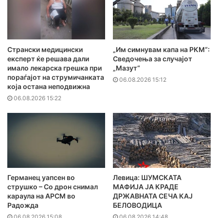
Странски медицински
„Им симнувам капа на РКМ“:
експерт ќе решава дали
Сведочења за случајот
имало лекарска грешка при
„Мазут“
пораѓајот на струмичанката
06.08.2026 15:12
која остана неподвижна
06.08.2026 15:22
Германец уапсен во
Левица: ШУМСКАТА
струшко – Со дрон снимал
МАФИЈА ЈА КРАДЕ
караула на АРСМ во
ДРЖАВНАТА СЕЧА КАЈ
Радожда
БЕЛОВОДИЦА
06.08.2026 15:08
06.08.2026 14:48