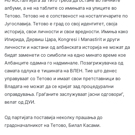
Но носталгијата за Тито треба да остане во личните
албуми, а не на таблите со имињата на улиците во
Тетово. Тетово не е сопственост на носталгичарите по
Југославија. Тетово е град со свој идентитет, своја
историја, свои личности и свои вредности. Имиња како
Илирида, Дервиш Цара, Kongresi i Manastirit и други
личности и настани од албанската историја не можат да
бидат заменети со симболи на едно минато време кое
Албанците одамна го надминале. Позагрижувачка од
самата одлука е тишината на ВЛЕН. Тие што денес
управуваат со Тетово и имаат свои претставници во
Владата не можат да се кријат зад процедурални
оправдувања. Граѓаните заслужуваат јасни одговори“,
велат од ДУИ.
Од партијата поставија неколку прашања до
градоначалникот на Тетово, Билал Касами.