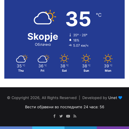
35
℃
Skopje
35º - 26º
18%
Облачно
5.07 км/ч
35
36
38
38
39
℃
℃
℃
℃
℃
Thu
Fri
Sat
Sun
Mon
© Copyright 2026, All Rights Reserved | Developed by
Unet
Вести објавени во последните 24 часа: 56
Facebook
Twitter
YouTube
RSS