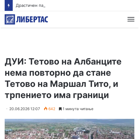
Драстичен пад на запишани првачиња годинава
М
ДУИ: Тетово на Албанците
нема повторно да стане
Тетово на Маршал Тито, и
трпението има граници
20.06.2026 12:07
642
1 минута читање