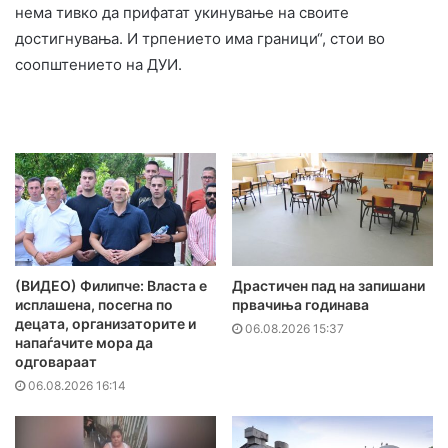
нема тивко да прифатат укинување на своите
достигнувања. И трпението има граници“, стои во
соопштението на ДУИ.
(ВИДЕО) Филипче: Власта е
Драстичен пад на запишани
исплашена, посегна по
првачиња годинава
децата, организаторите и
06.08.2026 15:37
напаѓачите мора да
одговараат
06.08.2026 16:14