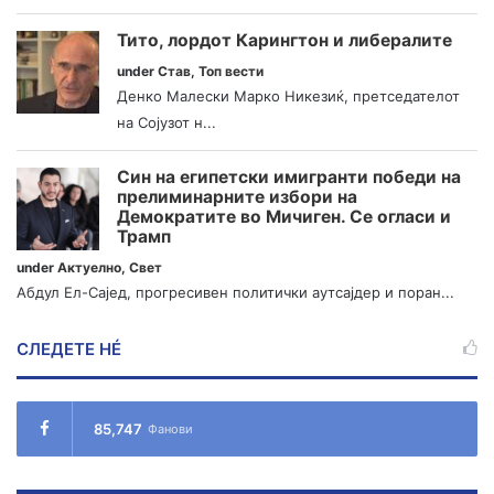
Тито, лордот Карингтон и либералите
under
Став
,
Топ вести
Денко Малески Марко Никезиќ, претседателот
на Сојузот н...
Син на египетски имигранти победи на
прелиминарните избори на
Демократите во Мичиген. Се огласи и
Трамп
under
Актуелно
,
Свет
Абдул Ел-Сајед, прогресивен политички аутсајдер и поран...
СЛЕДЕТЕ НÉ
85,747
Фанови