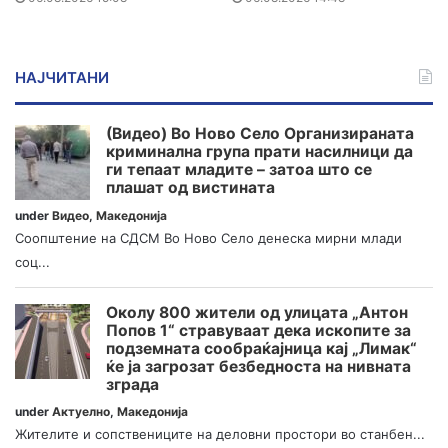
НАЈЧИТАНИ
(Видео) Во Ново Село Организираната
криминална група прати насилници да
ги тепаат младите – затоа што се
плашат од вистината
under
Видео
,
Македонија
Соопштение на СДСМ Во Ново Село денеска мирни млади
соц...
Околу 800 жители од улицата „Антон
Попов 1“ стравуваат дека ископите за
подземната сообраќајница кај „Лимак“
ќе ја загрозат безбедноста на нивната
зграда
under
Актуелно
,
Македонија
Жителите и сопствениците на деловни простори во станбен...