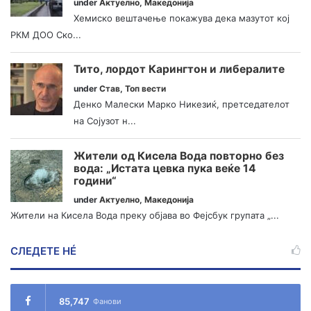
under
Актуелно
,
Македонија
Хемиско вештачење покажува дека мазутот кој
РКМ ДОО Ско...
Тито, лордот Карингтон и либералите
under
Став
,
Топ вести
Денко Малески Марко Никезиќ, претседателот
на Сојузот н...
Жители од Кисела Вода повторно без
вода: „Истата цевка пука веќе 14
години“
under
Актуелно
,
Македонија
Жители на Кисела Вода преку објава во Фејсбук групата „...
СЛЕДЕТЕ НÉ
85,747
Фанови