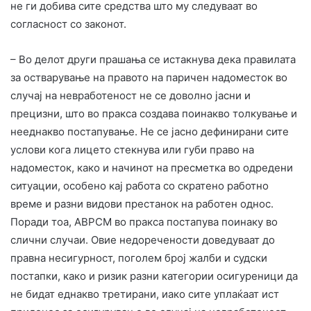
не ги добива сите средства што му следуваат во
согласност со законот.
– Во делот други прашања се истакнува дека правилата
за остварување на правото на паричен надоместок во
случај на невработеност не се доволно јасни и
прецизни, што во пракса создава поинакво толкување и
нееднакво постапување. Не се јасно дефинирани сите
услови кога лицето стекнува или губи право на
надоместок, како и начинот на пресметка во одредени
ситуации, особено кај работа со скратено работно
време и разни видови престанок на работен однос.
Поради тоа, АВРСМ во пракса постапува поинаку во
слични случаи. Овие недоречености доведуваат до
правна несигурност, поголем број жалби и судски
постапки, како и ризик разни категории осигуреници да
не бидат еднакво третирани, иако сите уплаќаат ист