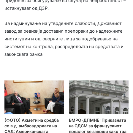
придонес за осигурување во случај на невработеност –
истакнуваат од ДЗР.
За надминување на утврдените слабости, Државниот
завод за ревизија доставил препораки до надлежните
институции и одговорните лица за подобрување на
системот на контрола, распределбата на средствата и
законската рамка.
(ФОТО) Ахмети на средба
ВМРО-ДПМНЕ: Приказната
со в.д. амбасадорката на
на СДСМ за францускиот
САД: Американската
предлог ќе заврши како таа