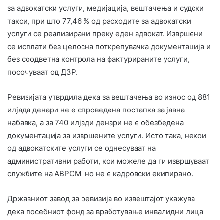
за адвокатски услуги, медијација, вештачења и судски
такси, при што 77,46 % од расходите за адвокатски
услуги се реализирани преку еден адвокат. Извршени
се исплати без целосна поткрепувачка документација и
без соодветна контрола на фактурираните услуги,
посочуваат од ДЗР.
Ревизијата утврдила дека за вештачења во износ од 881
илјада денари не е спроведена постапка за јавна
набавка, а за 740 илјади денари не е обезбедена
документација за извршените услуги. Исто така, некои
од адвокатските услуги се однесуваат на
административни работи, кои можеле да ги извршуваат
службите на АВРСМ, но не е кадровски екипирано.
Државниот завод за ревизија во извештајот укажува
дека посебниот фонд за вработување инвалидни лица