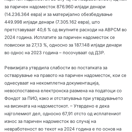
за паричен надоместок 876.960 илјади денари
(14.236.364 евра) и за материјално обезбедување
449.998 илјади денари (7.305.162 евра), што
претставуваат 40,6 % од вкупните расходи на АВРСМ во
2024 година. Исплатите за паричен надоместок се
повисоки за 27,13 %, односно за 187.148 илјади денари
во однос на 2023 година – посочуваат од ДЗР.
Ревизијата утврдила слабости во постапката за
остварување на правото на паричен надоместок, кои се
однесуваат на некомплетна документација,
невоспоставена електронска размена на податоци со
Фондот за ПИО, како и отстапувања при утврдувањето
на висината на надоместокот. – Утврдено е дека
најголемиот дел, односно 67,91 отсто од исплатениот
износ за паричен надоместок во случај на
невработеност во текот на 2024 година е по основ на