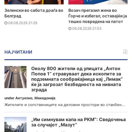
Зеленски во сабота доаѓа во
Возач прегазил жена во
Белград
Ѓорче и избегал, оставајќи ја
тешко повредена на патот
06.08.2026 21:29
06.08.2026 21:03
НАЈЧИТАНИ
Околу 800 жители од улицата „Антон
Попов 1“ стравуваат дека ископите за
подземната сообраќајница кај „Лимак“
ќе ја загрозат безбедноста на нивната
зграда
under
Актуелно
,
Македонија
Жителите и сопствениците на деловни простори во станбен...
„Им симнувам капа на РКМ“: Сведочења
за случајот „Мазут“