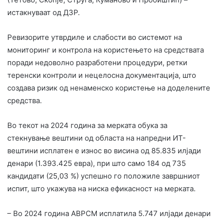
истакнуваат од ДЗР.
Ревизорите утврдиле и слабости во системот на
мониторинг и контрола на користењето на средствата
поради недоволно разработени процедури, ретки
теренски контроли и нецелосна документација, што
создава ризик од ненаменско користење на доделените
средства.
Во текот на 2024 година за мерката обука за
стекнување вештини од областа на напредни ИТ-
вештини исплатен е износ во висина од 85.835 илјади
денари (1.393.425 евра), при што само 184 од 735
кандидати (25,03 %) успешно го положиле завршниот
испит, што укажува на ниска ефикасност на мерката.
– Во 2024 година АВРСМ исплатила 5.747 илјади денари