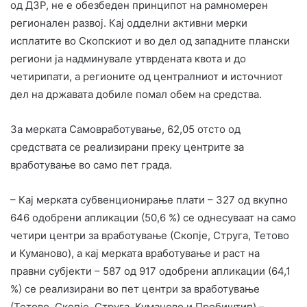
од ДЗР, не е обезбеден принципот на рамномерен
регионален развој. Кај одделни активни мерки
исплатите во Скопскиот и во дел од западните плански
региони ја надминувале утврдената квота и до
четирипати, а регионите од централниот и источниот
дел на државата добиле помал обем на средства.
За мерката Самовработување, 62,05 отсто од
средствата се реализирани преку центрите за
вработување во само пет града.
– Кај мерката субвенционирање плати – 327 од вкупно
646 одобрени апликации (50,6 %) се однесуваат на само
четири центри за вработување (Скопје, Струга, Тетово
и Куманово), а кај мерката вработување и раст на
правни субјекти – 587 од 917 одобрени апликации (64,1
%) се реализирани во пет центри за вработување
(Тетово, Скопје, Струга, Куманово и Пробиштип) –