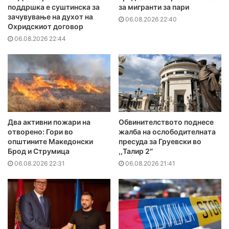
поддршка е суштинска за
за мигранти за пари
зачувување на духот на
06.08.2026 22:40
Охридскиот договор
06.08.2026 22:44
Два активни пожари на
Обвинителството поднесе
отворено: Гори во
жалба на ослободителната
општините Македонски
пресуда за Груевски во
Брод и Струмица
,,Талир 2″
06.08.2026 22:31
06.08.2026 21:41