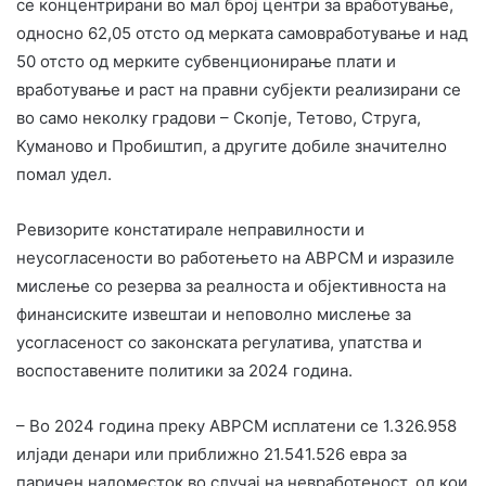
се концентрирани во мал број центри за вработување,
односно 62,05 отсто од мерката самовработување и над
50 отсто од мерките субвенционирање плати и
вработување и раст на правни субјекти реализирани се
во само неколку градови – Скопје, Тетово, Струга,
Куманово и Пробиштип, а другите добиле значително
помал удел.
Ревизорите констатирале неправилности и
неусогласености во работењето на АВРСМ и изразиле
мислење со резерва за реалноста и објективноста на
финансиските извештаи и неповолно мислење за
усогласеност со законската регулатива, упатства и
воспоставените политики за 2024 година.
– Во 2024 година преку АВРСМ исплатени се 1.326.958
илјади денари или приближно 21.541.526 евра за
паричен надоместок во случај на невработеност, од кои