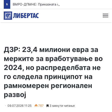
ВМРО-ДПМНЕ: Приказната на СДСМ за францускиот предлог ќе заврши како таа за мигранти за пари
М
ДЗР: 23,4 милиони евра за
мерките за вработување во
2024, но распределбата не
го следела принципот на
рамномерен регионален
развој
09.07.2026 11:25
787
3 минути читање