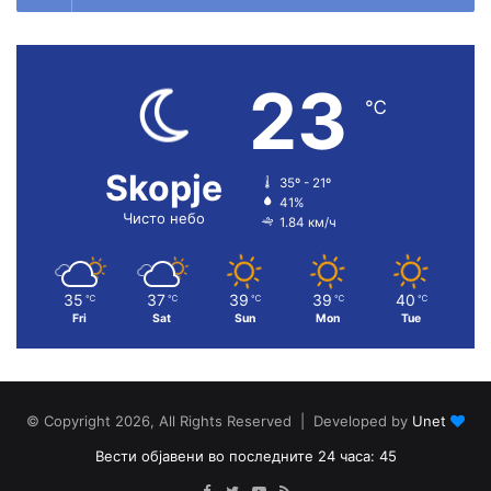
23
℃
Skopje
35º - 21º
41%
Чисто небо
1.84 км/ч
35
37
39
39
40
℃
℃
℃
℃
℃
Fri
Sat
Sun
Mon
Tue
© Copyright 2026, All Rights Reserved | Developed by
Unet
Вести објавени во последните 24 часа: 45
Facebook
Twitter
YouTube
RSS