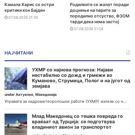
Камала Харис со остри
Родилките се жалат поради
критики кон Бајден
доцнење на парите за
породилно отсуство, ФЗОМ
07.08.2026 21:35
тврди дека нема застој
07.08.2026 21:24
НАЈЧИТАНИ
УХМР со најнова прогноза: Најави
нестабилно со дожд и грмежи во
Куманово, Струмица, Полог и на југот од
земјава
under
Актуелно
,
Македонија
Управата за хидрометеоролошки работи (УХМР) излезе со н...
Млад Македонец со тешка повреда го
враќаат од Турција: се подготвува
владиниот авион за транспортот