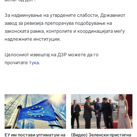
За надминување на утврдените слабости, Државниот
завод за ревизија препорачува подобрување на
законската рамка, контролите и координацијата меѓу
надлежните институции.
Целосниот извештај на ДЗР можете да го
прочитате
тука.
ЕУ им постави ултиматум на
(Видео) Зеленски пристигна