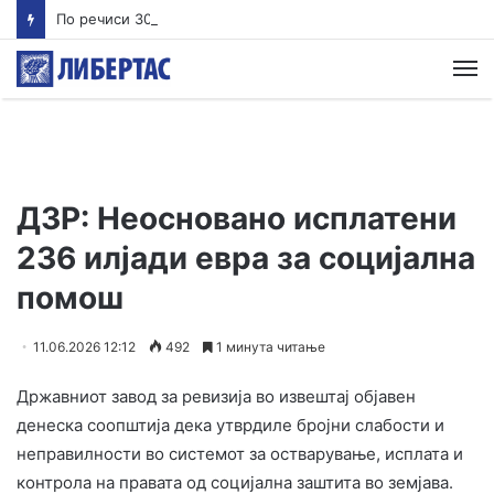
По речиси 30 години почнува судењето за убиството на Тупак Шакур
М
ДЗР: Неосновано исплатени
236 илјади евра за социјална
помош
11.06.2026 12:12
492
1 минута читање
Државниот завод за ревизија во извештај објавен
денеска соопштија дека утврдиле бројни слабости и
неправилности во системот за остварување, исплата и
контрола на правата од социјална заштита во земјава.