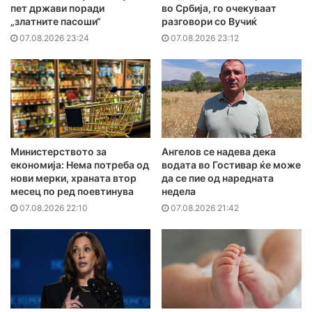
пет држави поради
во Србија, го очекуваат
„златните пасоши“
разговори со Вучиќ
07.08.2026 23:24
07.08.2026 23:12
Министерството за
Ангелов се надева дека
економија: Нема потреба од
водата во Гостивар ќе може
нови мерки, храната втор
да се пие од наредната
месец по ред поевтинува
недела
07.08.2026 22:10
07.08.2026 21:42