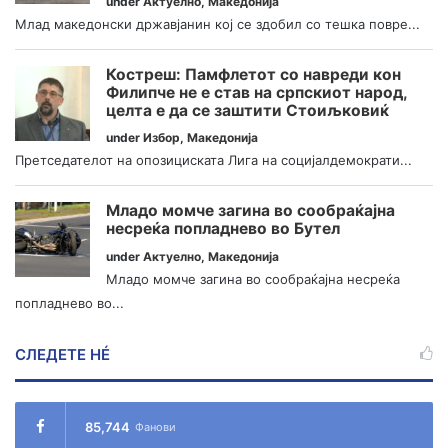
under
Актуелно
,
Македонија
Млад македонски државјанин кој се здобил со тешка повре...
Костреш: Памфлетот со навреди кон
Филипче не е став на српскиот народ,
целта е да се заштити Стоиљковиќ
under
Избор
,
Македонија
Претседателот на опозициската Лига на социјалдемократи...
Младо момче загина во сообраќајна
несреќа попладнево во Бутел
under
Актуелно
,
Македонија
Младо момче загина во сообраќајна несреќа
попладнево во...
СЛЕДЕТЕ НÉ
85,744
Фанови