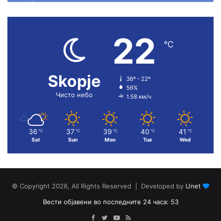
22
℃
Skopje
36º - 22º
56%
Чисто небо
1.58 км/ч
36
37
39
40
41
℃
℃
℃
℃
℃
Sat
Sun
Mon
Tue
Wed
© Copyright 2026, All Rights Reserved | Developed by
Unet
Вести објавени во последните 24 часа: 53
Facebook
Twitter
YouTube
RSS