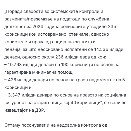
„Поради слабости во системските контроли и
размената/преземање на податоци по службена
должност за 2024 година ревизорите утврдиле 235
корисници кои истовремено, стекнале, односно
користеле и права од социјална заштита и
пензија, за што неосновано исплатени се 14.536 илјади
денари, односно околу 236 илјади евра од кои:
– 10.763 илјади денари на 190 корисници по основ на
гарантирана минимална помош,
– 426 илјади денари по основ на траен надоместок на 5
корисници и
– 3.347 илјади денари по основ на правото на социјална
сигурност на старите лица кај 40 корисници“, се вели во
извештајот на ДЗР.
Оттаму посочуваат и на недоволна контрола од