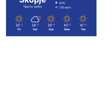
40%
Чисто небо
1.18 км/ч
35
36
39
40
41
℃
℃
℃
℃
℃
Fri
Sat
Sun
Mon
Tue