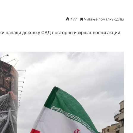
477
Читање помалку од 1м
оки напади доколку САД повторно извршат воени акции