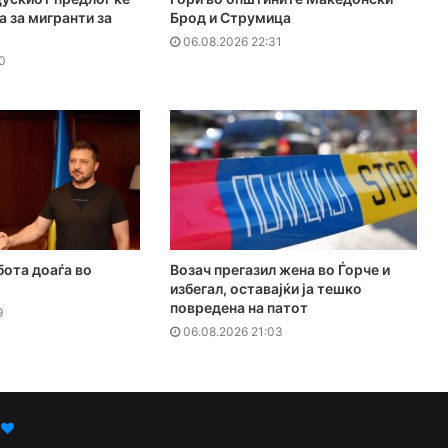
а за мигранти за
Брод и Струмица
06.08.2026 22:31
0
бота доаѓа во
Возач прегазил жена во Ѓорче и
избегал, оставајќи ја тешко
повредена на патот
9
06.08.2026 21:03