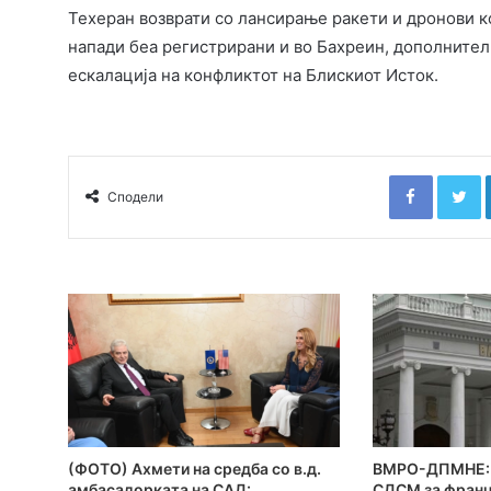
Техеран возврати со лансирање ракети и дронови к
напади беа регистрирани и во Бахреин, дополнител
ескалација на конфликтот на Блискиот Исток.
Faceboo
T
Сподели
(ФОТО) Ахмети на средба со в.д.
ВМРО-ДПМНЕ: 
амбасадорката на САД:
СДСМ за франц