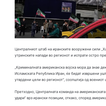
Централниот штаб на иранските вооружени сили „Ха
утринските напади во регионот и испрати остро п
„Криминалната американска војска мора да знае дека
Исламската Република Иран, ќе бидат извршени уш
утврдени цели во регионот“, соопштија од воениот
Претходно, Централната команда на американската
удари“ врз ирански позиции, откако, според америк