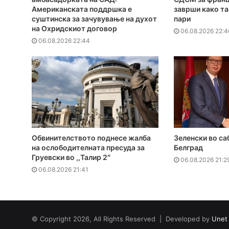
Американската поддршка е
заврши како та
суштинска за зачувување на духот
пари
на Охридскиот договор
06.08.2026 22:4
06.08.2026 22:44
Обвинителството поднесе жалба
Зеленски во са
на ослободителната пресуда за
Белград
Груевски во ,,Талир 2″
06.08.2026 21:2
06.08.2026 21:41
© Copyright 2026, All Rights Reserved | Developed by
Unet