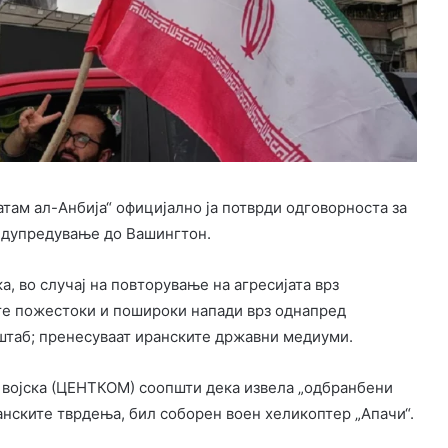
там ал-Анбија“ официјално ја потврди одговорноста за
редупредување до Вашингтон.
, во случај на повторување на агресијата врз
те пожестоки и пошироки напади врз однапред
 штаб; пренесуваат иранските државни медиуми.
 војска (ЦЕНТКОМ) соопшти дека извела „одбранбени
анските тврдења, бил соборен воен хеликоптер „Апачи“.