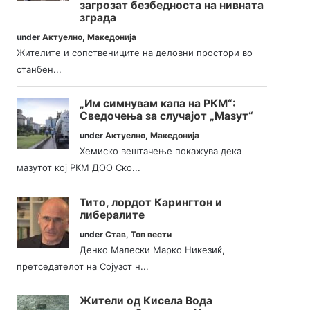
загрозат безбедноста на нивната
зграда
under
Актуелно
,
Македонија
Жителите и сопствениците на деловни простори во
станбен...
„Им симнувам капа на РКМ“:
Сведочења за случајот „Мазут“
under
Актуелно
,
Македонија
Хемиско вештачење покажува дека
мазутот кој РКМ ДОО Ско...
Тито, лордот Карингтон и
либералите
under
Став
,
Топ вести
Денко Малески Марко Никезиќ,
претседателот на Сојузот н...
Жители од Кисела Вода