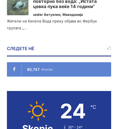
повторно без вода: „Истата
цевка пука веќе 14 години“
under
Актуелно
,
Македонија
Жители на Кисела Вода преку објава во Фејсбук
групата „...
СЛЕДЕТЕ НÉ
85,747
Фанови
24
℃
Skopje
35º - 24º