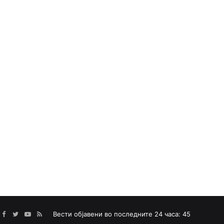
Facebook
Twitter
YouTube
RSS
Вести објавени во последните 24 часа: 45