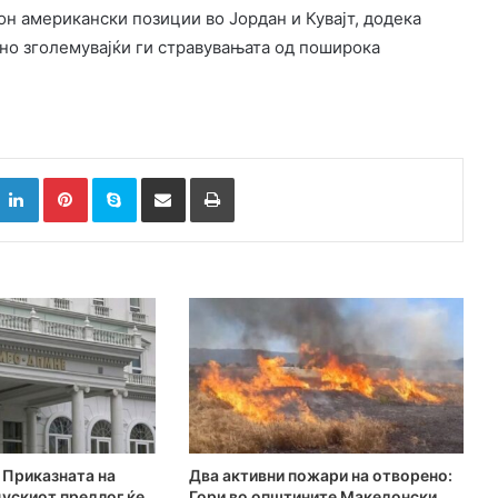
он американски позиции во Јордан и Кувајт, додека
но зголемувајќи ги стравувањата од поширока
k
witter
LinkedIn
Pinterest
Skype
Сподели преку Е-маил
Испринтај
Приказната на
Два активни пожари на отворено:
ускиот предлог ќе
Гори во општините Македонски