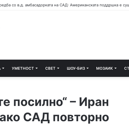
А
УМЕТНОСТ
СВЕТ
ШОУ-БИЗ
МОЗАИК
С
е посилно“ – Иран
 ако САД повторно