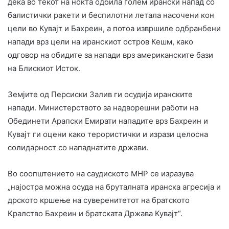
дека во текот на ноќта одбила голем ирански напад со
балистички ракети и беспилотни летала насочени кон
цели во Кувајт и Бахреин, а потоа извршиле одбранбени
напади врз цели на иранскиот остров Кешм, како
одговор на обидите за напади врз американските бази
на Блискиот Исток.
Земјите од Персиски Залив ги осудија иранските
напади. Министерството за надворешни работи на
Обединети Арапски Емирати нападите врз Бахреин и
Кувајт ги оцени како терористички и изрази целосна
солидарност со нападнатите држави.
Во соопштението на саудиското МНР се изразува
„најостра можна осуда на бруталната иранска агресија и
дрското кршење на суверенитетот на братското
Кралство Бахреин и братската Држава Кувајт“.