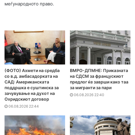
меѓународното право.
(ФОТО) Ахмети на средба
ВМРО-ДПМНЕ: Приказната
со в.д. амбасадорката на
на СДСМ за францускиот
САД: Американската
предлог ќе заврши како таа
поддршка е суштинска за
за мигранти за пари
зачувување на духот на
06.08.2026 22:40
Охридскиот договор
06.08.2026 22:44