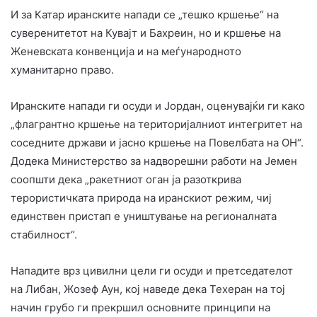
И за Катар иранските напади се „тешко кршење“ на
суверенитетот на Кувајт и Бахреин, но и кршење на
Женевската конвенција и на меѓународното
хуманитарно право.
Иранските напади ги осуди и Јордан, оценувајќи ги како
„флагрантно кршење на територијалниот интегритет на
соседните држави и јасно кршење на Повелбата на ОН“.
Додека Министерство за надворешни работи на Јемен
соопшти дека „ракетниот оган ја разоткрива
терористичката природа на иранскиот режим, чиј
единствен пристап е уништување на регионалната
стабилност“.
Нападите врз цивилни цели ги осуди и претседателот
на Либан, Жозеф Аун, кој наведе дека Техеран на тој
начин грубо ги прекршил основните принципи на