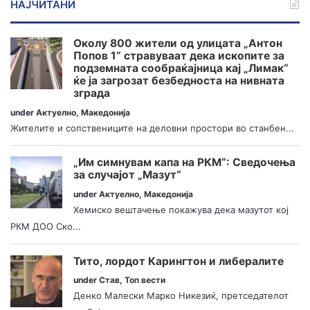
НАЈЧИТАНИ
Околу 800 жители од улицата „Антон
Попов 1“ стравуваат дека ископите за
подземната сообраќајница кај „Лимак“
ќе ја загрозат безбедноста на нивната
зграда
under
Актуелно
,
Македонија
Жителите и сопствениците на деловни простори во станбен...
„Им симнувам капа на РКМ“: Сведочења
за случајот „Мазут“
under
Актуелно
,
Македонија
Хемиско вештачење покажува дека мазутот кој
РКМ ДОО Ско...
Тито, лордот Карингтон и либералите
under
Став
,
Топ вести
Денко Малески Марко Никезиќ, претседателот