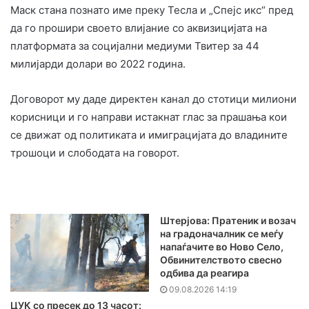
Маск стана познато име преку Тесла и „Спејс икс“ пред
да го прошири своето влијание со аквизицијата на
платформата за социјални медиуми Твитер за 44
милијарди долари во 2022 година.
Договорот му даде директен канал до стотици милиони
корисници и го направи истакнат глас за прашања кои
се движат од политиката и имиграцијата до владините
трошоци и слободата на говорот.
Штерјова: Пратеник и возач
на градоначалник се меѓу
напаѓачите во Ново Село,
Обвинителството свесно
одбива да реагира
09.08.2026 14:19
ЦУК со пресек до 13 часот: