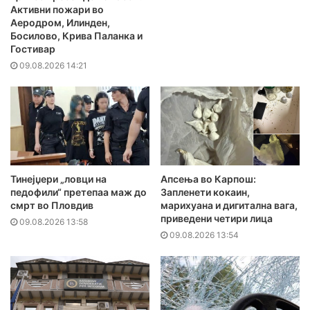
Активни пожари во
Аеродром, Илинден,
Босилово, Крива Паланка и
Гостивар
09.08.2026 14:21
Тинејџери „ловци на
Апсења во Карпош:
педофили“ претепаа маж до
Запленети кокаин,
смрт во Пловдив
марихуана и дигитална вага,
приведени четири лица
09.08.2026 13:58
09.08.2026 13:54