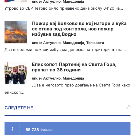
under
Актуелно
,
Македонија
Утрово во СВР Тетово било пријавено дека околу 04:20 ча...
Пожар кај Волково во кој изгоре и куќа
се става под контрола, нов пожар
избувна зад Водно
under
Актуелно
,
Македонија
,
Топ вести
Два поголеми пожари избувнаа денеска на територијата на...
Епископот Партениј на Света Гора,
првпат по 36 години
under
Актуелно
,
Македонија
„Ова е неговото прво доаѓање на Света Гора како
епископ...
СЛЕДЕТЕ НÉ
85,738
Фанови