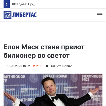
Штерјова: Пратеник и возач на градоначалник се меѓу напаѓачите во Ново Село, Обвинителството свесно одбива да реагира
М
Елон Маск стана првиот
билионер во светот
12.06.2026 19:22
2,150
1 минута читање