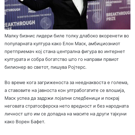
Малку бизнис лидери биле толку длабоко вкоренети во
популарната култура како Елон Маск, амбициозниот
претприемач кој стана централна фигура во интернет
културата и собра богатство што го направи првиот
билионер во светот, пишува Ројтерс.
Во време кога загриженоста за нееднаквоста е голема,
а ставовите на јавноста кон ултрабогатите се влошија,
Маск успеа да задржи лојални следбеници и покрај
неговата стратосферска нето вредност и без народната
личност што им се допадна на масите на други тајкуни
како Ворен Бафет.