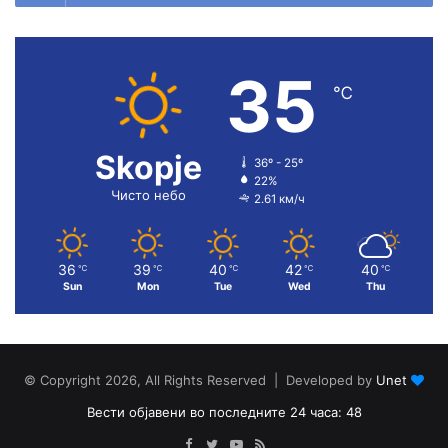
35
℃
Skopje
36º - 25º
22%
Чисто небо
2.61 км/ч
36
39
40
42
40
℃
℃
℃
℃
℃
Sun
Mon
Tue
Wed
Thu
© Copyright 2026, All Rights Reserved | Developed by
Unet
Вести објавени во последните 24 часа: 48
Facebook
Twitter
YouTube
RSS