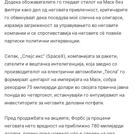
Додека обожавателите го гледаат стилот на Маск без
филтри како дел од неговата привлечност, критичарите
го обвинуваат дека поседува моќ слична на олигарси,
изразија загриженост за управувањето во неговите
компании и се спротивставија на неговите сè повеќе
партиски политички интервенции.
Сепак, „Спејс икс“ (SpaceX), компанијата за ракети,
сателити и вештачка интелигенција, која заедно со
производителот на електрични автомобили „Тесла“ го
формираат центарот на империјата на Маск, собра
рекордни 75 милијарди долари во својата првична јавна
понуда во четвртокот, истакнувајќи го ентузијазмот на
инвеститорите за неговите деловни потфати.
Пред продажбата на акциите, Форбс ја процени
неговата нето вредност на приближно 780 милијарди
долари, далеку пред човекот што е следен на ред,