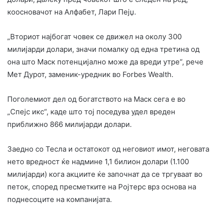
коосновачот на Алфабет, Лари Пејџ.
„Вториот најбогат човек се движел на околу 300
милијарди долари, значи помалку од една третина од
она што Маск потенцијално може да вреди утре“, рече
Мет Дурот, заменик-уредник во Forbes Wealth.
Поголемиот дел од богатството на Маск сега е во
„Спејс икс“, каде што тој поседува удел вреден
приближно 866 милијарди долари.
Заедно со Тесла и остатокот од неговиот имот, неговата
нето вредност ќе надмине 1,1 билион долари (1.100
милијарди) кога акциите ќе започнат да се тргуваат во
петок, според пресметките на Ројтерс врз основа на
поднесоците на компанијата.