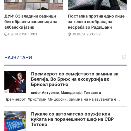
ДУИ: 83 владини седници
Постапка против едно лице
без објавени записници на
за тешка сообраќајна
албански јазик
несреќа во Радишани
09.08.2026 13:01
09.08.2026 12:32
НАЈЧИТАНИ
Премиерот со семејството замина за
Белгија. Во Бриж на екскурзија во
Брисел работно
under
Актуелно
,
Македонија
,
Топ вести
Премиерот, Христијан Мицкоски, замина на најавуваната е...
Пукале со автоматско оружје кон
куќата на поранешниот шеф на СВР
Тетово