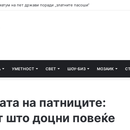
и почнува судењето за убиството на Тупак Шакур
А
УМЕТНОСТ
СВЕТ
ШОУ-БИЗ
МОЗАИК
С
ата на патниците:
т што доцни повеќе