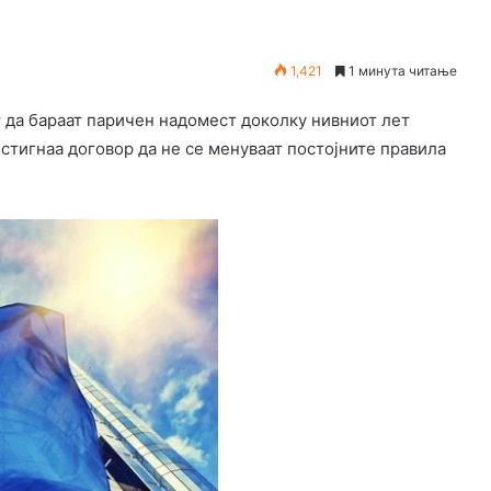
1,421
1 минута читање
т да бараат паричен надомест доколку нивниот лет
остигнаа договор да не се менуваат постојните правила