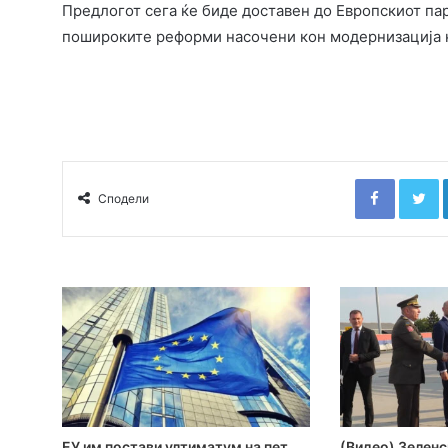
Предлогот сега ќе биде доставен до Европскиот пар
пошироките реформи насочени кон модернизација на
Faceboo
T
Сподели
ЕУ им постави ултиматум на пет
(Видео) Зеленс