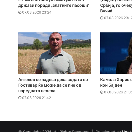
држави поради „златните пасоши“
Србија, го оче
Вучиќ
07.08.2026 23:24
07.08.2026 23:1
Ангелов се надева дека водата во
Камала Харис с
Гостивар ќе може да се пие од
кон Бајден
наредната недела
07.08.2026 21:3
07.08.2026 21:42
© Copyright 2026, All Rights Reserved | Developed by
Unet