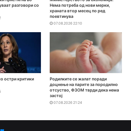
куваат разговори со
Нема потреба од нови мерки,
храната втор месец по ред
поевтинува
2
07.08.2026 22:10
о остри критики
Родилките се жалат поради
доцнење на парите за породилно
отсуство, ФЗОМ тврди дека нема
5
застој
07.08.2026 21:24