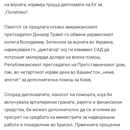
на војната, изјавија тројца дипломати на ЕУ за
„Политико“.
Пакетот се предлага откако американскиот
претседател Доналд Трамп го обвини украинскиот
колега Володимир Зеленски за војната во Украина,
нарекувајќи го „диктатор“ кој ги измамил САД да
потрошат милијарди долари на воена помош.
Републиканскиот претседател на Претставничкиот дом,
пак, во четвртокот изјави дека во Вашингтон „нема
апетит“ за дополнителна помош за Киев.
Според дипломатите, износот на помошта, која би
вклучувала артилериски гранати, ракети и финансиски
средства, би можел дополнително да се зголеми во
пресрет на средбата на министрите за надворешни
работи в понеделник во Брисел. Првичните проценки