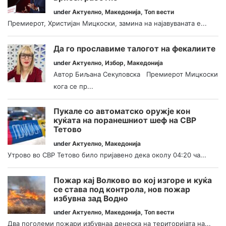
under
Актуелно
,
Македонија
,
Топ вести
Премиерот, Христијан Мицкоски, замина на најавуваната е...
Да го прославиме талогот на фекалиите
under
Актуелно
,
Избор
,
Македонија
Автор Биљана Секуловска Премиерот Мицкоски
кога се пр...
Пукале со автоматско оружје кон
куќата на поранешниот шеф на СВР
Тетово
under
Актуелно
,
Македонија
Утрово во СВР Тетово било пријавено дека околу 04:20 ча...
Пожар кај Волково во кој изгоре и куќа
се става под контрола, нов пожар
избувна зад Водно
under
Актуелно
,
Македонија
,
Топ вести
Два поголеми пожари избувнаа денеска на територијата на...