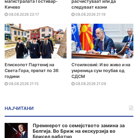
магистралата Гостивар-
расчистуваат или да
Кичево
следуваат казни
08.08.2026 23:17
08.08.2026 21:19
Епископот Партениј на
Стоилковиќ: И во живо и на
Света Гора, првпат по 36
умреница сум поубав од
години
СДСМ
08.08.2026 21:15
08.08.2026 21:09
НАЈЧИТАНИ
Премиерот со семејството замина за
Белгија. Во Бриж на екскурзија во
Брисел работно