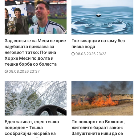
Зад солзите на Меси се крие
Гостиварци и натаму без
најубавата приказна за
пивка вода
неговиот татко: Почина
08.08.2026 23:23
Хорхе Меси по долга и
тешка борба со болеста
08.08.2026 23:37
Еден загинат, еден тешко
По пожарот во Волково,
повреден – Тешка
жителите бараат закон:
сообраќајна несреќа на
Запуштените ниви да се