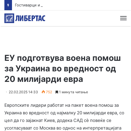
Гостиварци и натаму без пивка вода
М
ЕУ подготвува воена помош
за Украина во вредност од
20 милијарди евра
22.02.2025 14:33
752
1 минута читање
Европските лидери работат на пакет воена помош за
Украина во вредност од најмалку 20 милијарди евра, со
цел да го зајакнат Киев, додека САД сè повеќе се
усогласуваат со Москва во однос на интерпретацијата