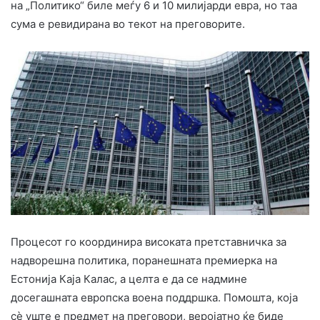
на „Политико“ биле меѓу 6 и 10 милијарди евра, но таа
сума е ревидирана во текот на преговорите.
Процесот го координира високата претставничка за
надворешна политика, поранешната премиерка на
Естонија Каја Калас, а целта е да се надмине
досегашната европска воена поддршка. Помошта, која
сè уште е предмет на преговори, веројатно ќе биде