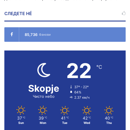
СЛЕДЕТЕ НÉ
85,736
Фанови
22
℃
Skopje
37º - 22º
64%
Чисто небо
2.37 км/ч
37
39
41
42
40
℃
℃
℃
℃
℃
Sun
Mon
Tue
Wed
Thu