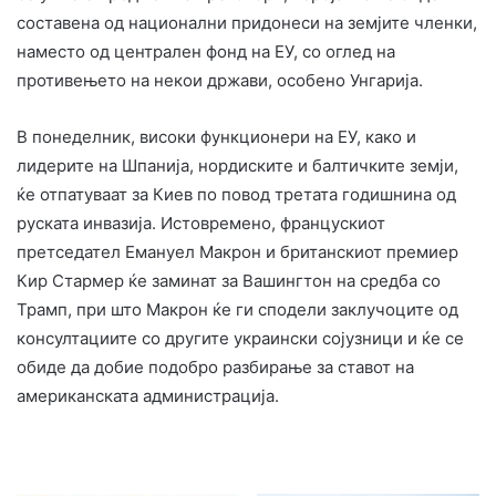
составена од национални придонеси на земјите членки,
наместо од централен фонд на ЕУ, со оглед на
противењето на некои држави, особено Унгарија.
В понеделник, високи функционери на ЕУ, како и
лидерите на Шпанија, нордиските и балтичките земји,
ќе отпатуваат за Киев по повод третата годишнина од
руската инвазија. Истовремено, францускиот
претседател Емануел Макрон и британскиот премиер
Кир Стармер ќе заминат за Вашингтон на средба со
Трамп, при што Макрон ќе ги сподели заклучоците од
консултациите со другите украински сојузници и ќе се
обиде да добие подобро разбирање за ставот на
американската администрација.