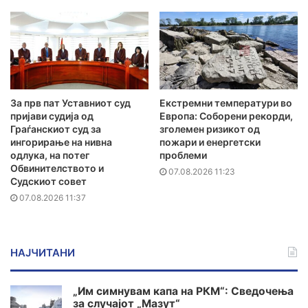
За прв пат Уставниот суд
Екстремни температури во
пријави судија од
Европа: Соборени рекорди,
Граѓанскиот суд за
зголемен ризикот од
ингорирање на нивна
пожари и енергетски
одлука, на потег
проблеми
Обвинителството и
07.08.2026 11:23
Судскиот совет
07.08.2026 11:37
НАЈЧИТАНИ
„Им симнувам капа на РКМ“: Сведочења
за случајот „Мазут“