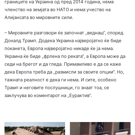
границите на Украина од пред 2014 година, нема
членство на земјата во НАТО и нема учество на
Алијансата во мировните сили.
– Мировните разговори ќе започнат „веднаш“, според
Доналд Трамп. Додека Украина најверојатно ќе биде
поканета, Европа најверојатно никаде ќе ја нема.
Украина ќе биде „фрлена по реката“, а Европа може да
седи на брегот и да гледа. Примамливо е да се каже
дека Европа треба да „размисли за своите опции“. Но,
тажната реалност е дека ги нема. И сите, особено
Трамп и неговите послушници, го знаат тоа, се
заклучува во коментарот на „Еурактив“.