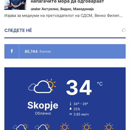
напаѓачите мора да одговараат
under
Актуелно
,
Видео
,
Македонија
Изјава за медиуми на претседателот на СДСМ, Венко Филип...
СЛЕДЕТЕ НÉ
85,744
Фанови
34
℃
Skopje
34º - 26º
25%
Облачно
3.85 км/ч