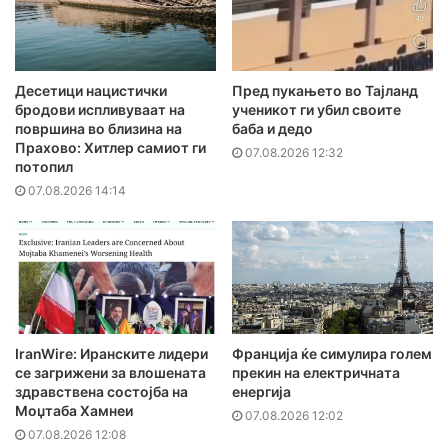
Десетици нацистички
Пред пукањето во Тајланд
бродови испливуваат на
ученикот ги убил своите
површина во близина на
баба и дедо
Прахово: Хитлер самиот ги
07.08.2026 12:32
потопил
07.08.2026 14:14
IranWire: Иранските лидери
Франција ќе симулира голем
се загрижени за влошената
прекин на електричната
здравствена состојба на
енергија
Моџтаба Хамнеи
07.08.2026 12:02
07.08.2026 12:08