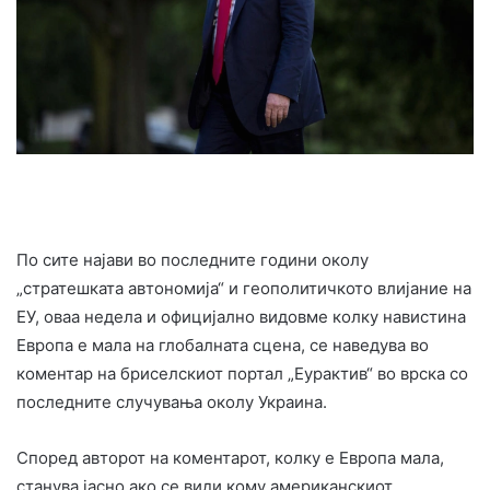
По сите најави во последните години околу
„стратешката автономија“ и геополитичкото влијание на
ЕУ, оваа недела и официјално видовме колку навистина
Европа е мала на глобалната сцена, се наведува во
коментар на бриселскиот портал „Еурактив“ во врска со
последните случувања околу Украина.
Според авторот на коментарот, колку е Европа мала,
станува јасно ако се види кому американскиот