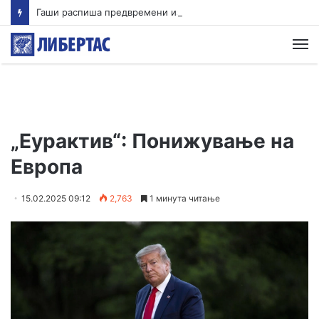
Гаши распиша предвремени избори во Брвеница
М
„Еурактив“: Понижување на
Европа
15.02.2025 09:12
2,763
1 минута читање