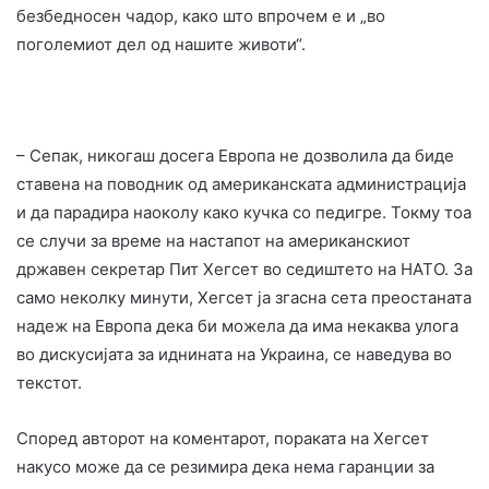
безбедносен чадор, како што впрочем е и „во
поголемиот дел од нашите животи“.
– Сепак, никогаш досега Европа не дозволила да биде
ставена на поводник од американската администрација
и да парадира наоколу како кучка со педигре. Токму тоа
се случи за време на настапот на американскиот
државен секретар Пит Хегсет во седиштето на НАТО. За
само неколку минути, Хегсет ја згасна сета преостаната
надеж на Европа дека би можела да има некаква улога
во дискусијата за иднината на Украина, се наведува во
текстот.
Според авторот на коментарот, пораката на Хегсет
накусо може да се резимира дека нема гаранции за