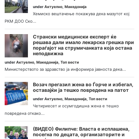
under
Актуелно
,
Македонија
Хемиско вештачење покажува дека мазутот кој
РКМ ДОО Ско...
Странски медицински експерт ќе
решава дали имало лекарска грешка при
пораѓајот на струмичанката која остана
неподвижна
under
Актуелно
,
Македонија
,
Топ вести
Министерството за здравство ја информира јавноста дека...
Возач прегазил жена во Ѓорче и избегал,
оставајќи ја тешко повредена на патот
under
Актуелно
,
Македонија
,
Топ вести
Четириесет и осумгодишна жена е тешко
повредена откако...
(ВИДЕО) Филипче: Власта е исплашена,
посегна по децата, организаторите и