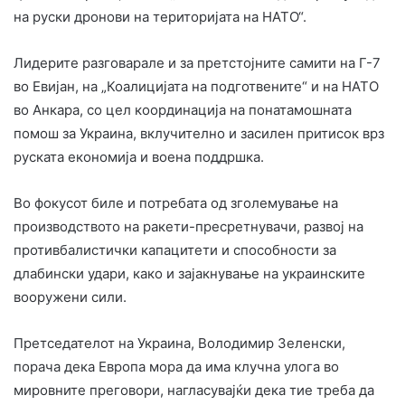
на руски дронови на територијата на НАТО“.
Лидерите разговарале и за претстојните самити на Г-7
во Евијан, на „Коалицијата на подготвените“ и на НАТО
во Анкара, со цел координација на понатамошната
помош за Украина, вклучително и засилен притисок врз
руската економија и воена поддршка.
Во фокусот биле и потребата од зголемување на
производството на ракети-пресретнувачи, развој на
противбалистички капацитети и способности за
длабински удари, како и зајакнување на украинските
вооружени сили.
Претседателот на Украина, Володимир Зеленски,
порача дека Европа мора да има клучна улога во
мировните преговори, нагласувајќи дека тие треба да