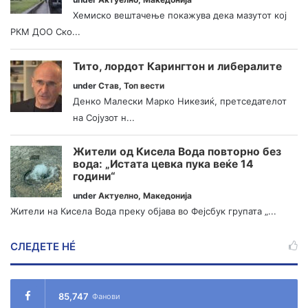
Хемиско вештачење покажува дека мазутот кој
РКМ ДОО Ско...
Тито, лордот Карингтон и либералите
under
Став
,
Топ вести
Денко Малески Марко Никезиќ, претседателот
на Сојузот н...
Жители од Кисела Вода повторно без
вода: „Истата цевка пука веќе 14
години“
under
Актуелно
,
Македонија
Жители на Кисела Вода преку објава во Фејсбук групата „...
СЛЕДЕТЕ НÉ
85,747
Фанови