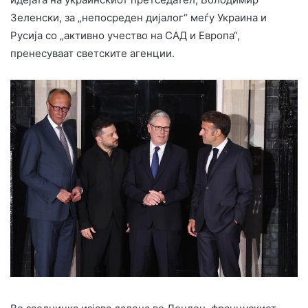
Зеленски, за „непосреден дијалог“ меѓу Украина и
Русија со „активно учество на САД и Европа“,
пренесуваат светските агенции.