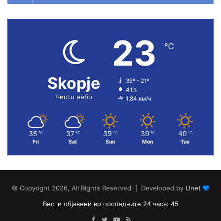
23
℃
Skopje
35º - 21º
41%
Чисто небо
1.84 км/ч
35
37
39
39
40
℃
℃
℃
℃
℃
Fri
Sat
Sun
Mon
Tue
© Copyright 2026, All Rights Reserved | Developed by
Unet
Вести објавени во последните 24 часа: 45
Facebook
Twitter
YouTube
RSS