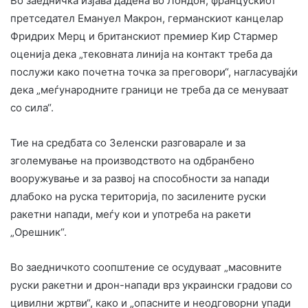
Во заедничка изјава дадена во Лондон, францускиот
претседател Емануел Макрон, германскиот канцелар
Фридрих Мерц и британскиот премиер Кир Стармер
оценија дека „тековната линија на контакт треба да
послужи како почетна точка за преговори“, нагласувајќи
дека „меѓународните граници не треба да се менуваат
со сила“.
Тие на средбата со Зеленски разговарале и за
зголемување на производството на одбранбено
вооружување и за развој на способности за напади
длабоко на руска територија, по засилените руски
ракетни напади, меѓу кои и употреба на ракети
„Орешник“.
Во заедничкото соопштение се осудуваат „масовните
руски ракетни и дрон-напади врз украински градови со
цивилни жртви“, како и „опасните и неодговорни упади