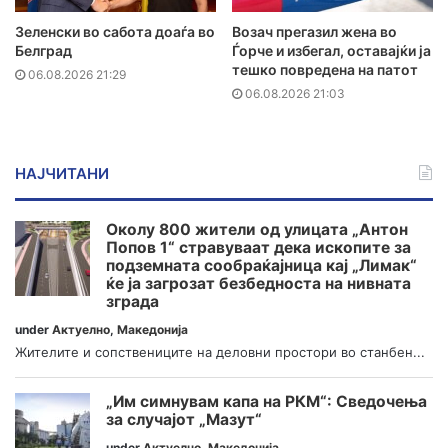
Зеленски во сабота доаѓа во
Возач прегазил жена во
Белград
Ѓорче и избегал, оставајќи ја
тешко повредена на патот
06.08.2026 21:29
06.08.2026 21:03
НАЈЧИТАНИ
Околу 800 жители од улицата „Антон
Попов 1“ стравуваат дека ископите за
подземната сообраќајница кај „Лимак“
ќе ја загрозат безбедноста на нивната
зграда
under
Актуелно
,
Македонија
Жителите и сопствениците на деловни простори во станбен...
„Им симнувам капа на РКМ“: Сведочења
за случајот „Мазут“
under
Актуелно
,
Македонија