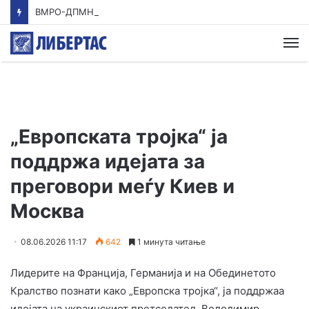
ВМРО-ДПМНЕ: Приказната на СДСМ за францускиот предлог ќе заврши како таа за мигранти за пари
М
„Европската тројка“ ја
поддржа идејата за
преговори меѓу Киев и
Москва
08.06.2026 11:17
642
1 минута читање
Лидерите на Франција, Германија и на Обединетото
Кралство познати како „Европска тројка“, ја поддржаа
идејата на украинскиот претседател, Володимир