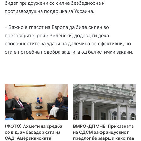
бидат придружени со силна безбедносна и
противвоздушна поддршка за Украина.
– Важно е гласот на Европа да биде силен во
преговорите, рече Зеленски, додавајќи дека
способностите за удари на далечина се ефективни, но
оти е потребна подобра заштита од балистички закани.
(ФОТО) Ахмети на средба
ВМРО-ДПМНЕ: Приказната
со в.д. амбасадорката на
на СДСМ за францускиот
САД: Американската
предлог ќе заврши како таа