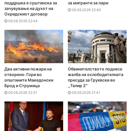
поддршка е суштинска за
за мигранти за пари
зачувување на духот на
06.08.2026 22:40
Охридскиот договор
06.08.2026 22:44
Два активни пожари на
Обвинителството поднесе
отворено: Гори во
жалба на ослободителната
општините Македонски
пресуда за Груевски во
Брод и Струмица
,,Талир 2″
06.08.2026 22:31
06.08.2026 21:41