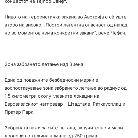
концертот на Тејлор Свифт.
Нивото на терористичка закана во Австрија е сè уште
второ највисоко. „Постои латентна опасност од напад,
но во моментов нема конкретни закани“, рече Чефан.
Зона забрането летање над Виена
Една од поважните безбедносни мерки е
воспоставување зона забрането летање во радиус од
1,5 километри околу главните локации на
Евровизискиот натпревар – Штадтале, Ратхаусплац и
Пратер Парк.
Забраната важи за сите летала, вклучително и мали
дронови со тежина помала од 250 грама.