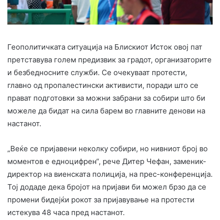
Геополитичката ситуација на Блискиот Исток овој пат
претставува голем предизвик за градот, организаторите
и безбедносните служби. Се очекуваат протести,
главно од пропалестински активисти, поради што се
прават подготовки за можни забрани за собири што би
можеле да бидат на сила барем во главните денови на
настанот.
„Веќе се пријавени неколку собири, но нивниот број во
моментов е едноцифрен“, рече Дитер Чефан, заменик-
директор на виенската полиција, на прес-конференција.
Тој додаде дека бројот на пријави би можел брзо да се
промени бидејќи рокот за пријавување на протести
истекува 48 часа пред настанот.