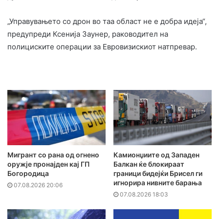
„Управувањето со дрон во таа област не е добра идеја“,
предупреди Ксенија Заунер, раководител на
полициските операции за Евровизискиот натпревар.
Мигрант со рана од огнено
Камионџиите од Западен
оружје пронајден кај ГП
Балкан ќе блокираат
Богородица
граници бидејќи Брисел ги
игнорира нивните барања
07.08.2026 20:06
07.08.2026 18:03