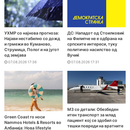
УХМР со најнова прогноза:
ДС: Нападот од Стоилковиќ
Најави нестабилно со дожд
на Филипче не е одбрана на
и грмежи во Куманово,
српските интереси, туку
Струмица, Полог и на југот
политичко насилство од
од земјава
Вучиќ
07.08.2026 17:36
07.08.2026 17:31
MЗ со детали: Обезбеден
итен транспорт за млад
Green Coast го носи
пациент кој се здобил со
Nammos Hotels & Resorts во
тешки повреди на вратните
Албанија: Нова lifestyle