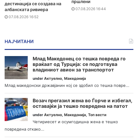
пршлени
дестинација се создава на
07.08.2026 16:44
албанската ривиера
07.08.2026 16:52
НАЈЧИТАНИ
Млад Македонец со тешка повреда го
враќаат од Турција: се подготвува
владиниот авион за транспортот
under
Актуелно
,
Македонија
Млад македонски државјанин кој се здобил со тешка повре...
Возач прегазил жена во Ѓорче и избегал,
оставајќи ја тешко повредена на патот
under
Актуелно
,
Македонија
,
Топ вести
Четириесет и осумгодишна жена е тешко
повредена откако...