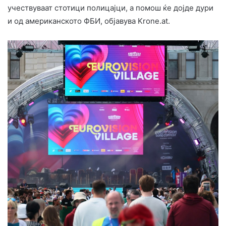
учествуваат стотици полицајци, а помош ќе дојде дури
и од американското ФБИ, објавува Krone.at.