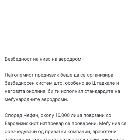
Безбедност на ниво на аеродром
Најголемиот предизвик беше да се организира
безбедносен систем што, особено во Штадхале и
неговата околина, би ги исполнил стандардите на
меѓународните аеродроми.
Според Чефан, околу 16.000 лица поврзани со
Евровизискиот натпревар се проверени. Меѓу нив се
обезбедувачи од приватни компании, вработени
задолжени за контрола на влезот и новинари кои го