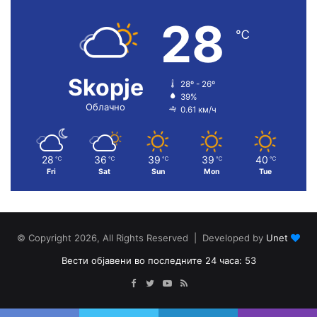
28
℃
Skopje
28º - 26º
39%
Облачно
0.61 км/ч
28
36
39
39
40
℃
℃
℃
℃
℃
Fri
Sat
Sun
Mon
Tue
© Copyright 2026, All Rights Reserved | Developed by
Unet
Вести објавени во последните 24 часа: 53
Facebook
Twitter
YouTube
RSS