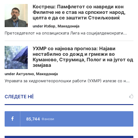
Костреш: Памфлетот со навреди кон
Филипче не е став на српскиот народ,
целта е да се заштити Стоиљковиќ
under
Избор
,
Македонија
Претседателот на опозициската Лига на социјалдемократи...
УХМР со најнова прогноза: Најави
нестабилно со дожд и грмежи во
Куманово, Струмица, Полог и на југот од
земјава
under
Актуелно
,
Македонија
Управата за хидрометеоролошки работи (УХМР) излезе со н...
СЛЕДЕТЕ НÉ
85,744
Фанови