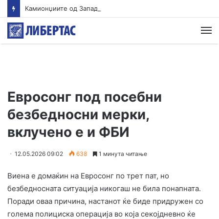
Камионџиите од Западен Балкан ќе блокираат граници бидејќи Брисел ги игнорира нивните барања
М
Евросонг под посебни
безбедносни мерки,
вклучено е и ФБИ
12.05.2026 09:02
638
1 минута читање
Виена е домаќин на Евросонг по трет пат, но
безбедносната ситуација никогаш не била понапната.
Поради оваа причина, настанот ќе биде придружен со
голема полициска операција во која секојдневно ќе