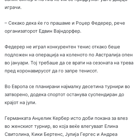
играчи.
– Секако дека ќе го прашаме и Роџер Федерер, рече
организаторот Едвин Вајндорфер.
Федерер не играл конкурентен тенис откако беше
подложен на операција на коленото по Австралија опен
во јануари. Тој требаше да се врати на сезоната на трева
пред коронавирусот да го запре тенисот.
Во Европа се планирани најмалку десетина турнири во
затворено, додека спортот останува суспендиран до
крајот на јули.
Германката Анџелик Кербер исто доби покана за влез
во женскиот турнир, во која веќе влегуваат Елина
Свитолина, Кики Бертенс, Јулија Гергес и Андреа