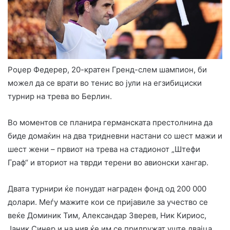
Роџер Федерер, 20-кратен Гренд-слем шампион, би
можел да се врати во тенис во јули на егзибициски
турнир на трева во Берлин.
Во моментов се планира германската престолнина да
биде домаќин на два тридневни настани со шест мажи и
шест жени – првиот на трева на стадионот „Штефи
Граф“ и вториот на тврди терени во авионски хангар.
Двата турнири ќе понудат награден фонд од 200 000
долари. Меѓу мажите кои се пријавиле за учество се
веќе Доминик Тим, Александар Зверев, Ник Кириос,
Јаник Синер и на нив ќе им се придружат уште двајца