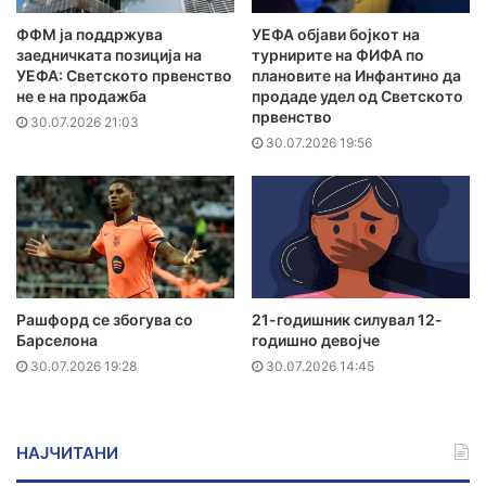
ФФМ ја поддржува
УЕФА објави бојкот на
заедничката позиција на
турнирите на ФИФА по
УЕФА: Светското првенство
плановите на Инфантино да
не е на продажба
продаде удел од Светското
првенство
30.07.2026 21:03
30.07.2026 19:56
Рашфорд се збогува со
21-годишник силувал 12-
Барселона
годишно девојче
30.07.2026 19:28
30.07.2026 14:45
НАЈЧИТАНИ