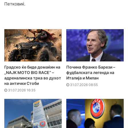
Петковиќ.
Градско ќе биде домаќин на
Почина Франко Барези –
„NAJK MOTO BIG RACE“ –
фудбалската легенда на
адреналинска трка во духот
Италија и Милан
на антички Стоби
31.07.2026 08:55
31.07.2026 16:35