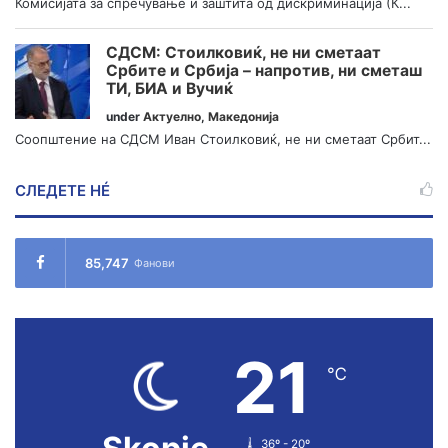
Комисијата за спречување и заштита од дискриминација (К...
СДСМ: Стоилковиќ, не ни сметаат
Србите и Србија – напротив, ни сметаш
ТИ, БИА и Вучиќ
under
Актуелно
,
Македонија
Соопштение на СДСМ Иван Стоилковиќ, не ни сметаат Србит...
СЛЕДЕТЕ НÉ
85,747
Фанови
21
℃
36º - 20º