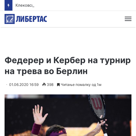
Клековски: Најголем дел од пациентите сo западнонилска треска се од Скопскиот регион и Велес
М
Федерер и Кербер на турнир
на трева во Берлин
01.06.2020 16:59
398
Читање помалку од 1м