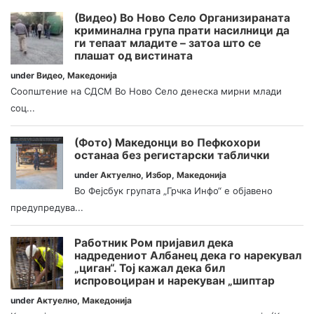
(Видео) Во Ново Село Организираната
криминална група прати насилници да
ги тепаат младите – затоа што се
плашат од вистината
under
Видео
,
Македонија
Соопштение на СДСМ Во Ново Село денеска мирни млади
соц...
(Фото) Македонци во Пефкохори
останаа без регистарски таблички
under
Актуелно
,
Избор
,
Македонија
Во Фејсбук групата „Грчка Инфо“ е објавено
предупредува...
Работник Ром пријавил дека
надредениот Албанец дека го нарекувал
„циган“. Тој кажал дека бил
испровоциран и нарекуван „шиптар
under
Актуелно
,
Македонија