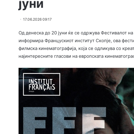
јуни
17.06.2026 09:17
Од денеска до 20 јуни ќе се одржува Фестивалот на
информира Францускиот институт Скопје, ова фест
филмска кинематографија, која се одликува со креа
најинтересните гласови на европската кинематограф