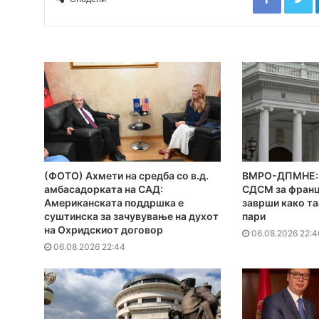
(ФОТО) Ахмети на средба со в.д.
ВМРО-ДПМНЕ: 
амбасадорката на САД:
СДСМ за франц
Американската поддршка е
заврши како та
суштинска за зачувување на духот
пари
на Охридскиот договор
06.08.2026 22:4
06.08.2026 22:44