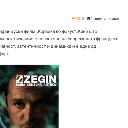
1,318
1 минута читање
 француски филм „Корзика во фокус“. Како што
ивалско издание е посветено на современата француска
тивност, автентичност и динамика и е една од
ија.