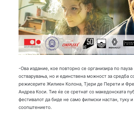
-Ова издание, кое повторно се организира по пауза
остварувања, но и единствена можност за средба с
режисерите Жилиен Колона, Тјери де Перети и Фре
Андреа Коси. Тие ќе се сретнат со македонската пу
фестивалот да биде не само филмски настан, туку и 
соопштението.