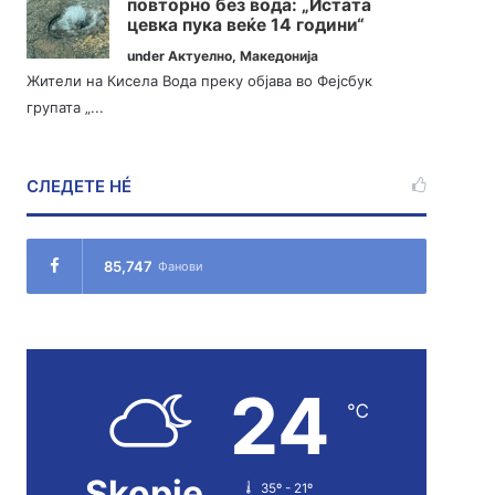
повторно без вода: „Истата
цевка пука веќе 14 години“
under
Актуелно
,
Македонија
Жители на Кисела Вода преку објава во Фејсбук
групата „...
СЛЕДЕТЕ НÉ
85,747
Фанови
24
℃
Skopje
35º - 21º