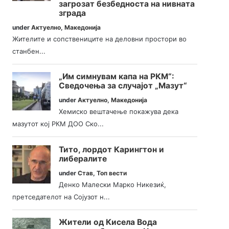
загрозат безбедноста на нивната
зграда
under
Актуелно
,
Македонија
Жителите и сопствениците на деловни простори во
станбен...
„Им симнувам капа на РКМ“:
Сведочења за случајот „Мазут“
under
Актуелно
,
Македонија
Хемиско вештачење покажува дека
мазутот кој РКМ ДОО Ско...
Тито, лордот Карингтон и
либералите
under
Став
,
Топ вести
Денко Малески Марко Никезиќ,
претседателот на Сојузот н...
Жители од Кисела Вода