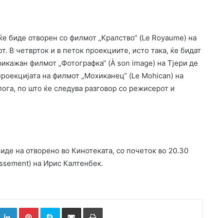
ќе биде отворен со филмот „Кралство“ (Le Royaume) на
. В четврток и в петок проекциите, исто така, ќе бидат
рикажан филмот „Фотографка“ (À son image) на Тјери де
проекцијата на филмот „Мохиканец“ (Le Mohican) на
ога, по што ќе следува разговор со режисерот и
биде на отворено во Кинотеката, со почеток во 20.30
issement) на Ирис Калтенбек.
k
witter
LinkedIn
Pinterest
Skype
Сподели преку Е-маил
Испринтај