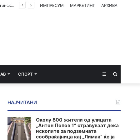
(ФОТО) Ахмети на средба со в.д. амбасадорката на САД: Американската поддршка е суштинска за зачувување на духот на Охридскиот договор
ИМПРЕСУМ
МАРКЕТИНГ
АРХИВА
Sidebar
Пребарај
ТАВ
СПОРТ
за
НАЈЧИТАНИ
Околу 800 жители од улицата
„Антон Попов 1“ стравуваат дека
ископите за подземната
сообраќајница кај „Лимак“ ќе ја