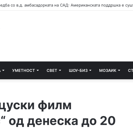
А
УМЕТНОСТ
СВЕТ
ШОУ-БИЗ
МОЗАИК
С
цуски филм
“ од денеска до 20