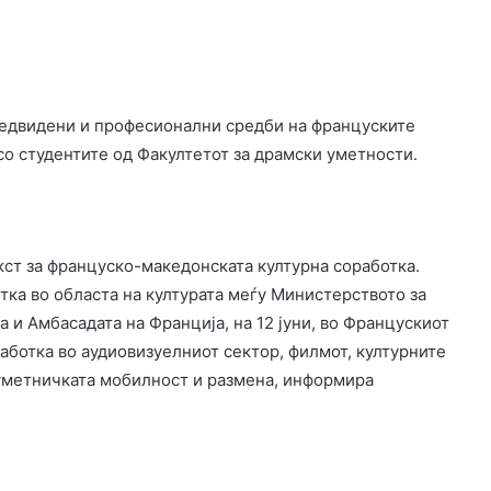
предвидени и професионални средби на француските
о студентите од Факултетот за драмски уметности.
кст за француско-македонската културна соработка.
ка во областа на културата меѓу Министерството за
 и Амбасадата на Франција, на 12 јуни, во Францускиот
работка во аудиовизуелниот сектор, филмот, културните
 уметничката мобилност и размена, информира