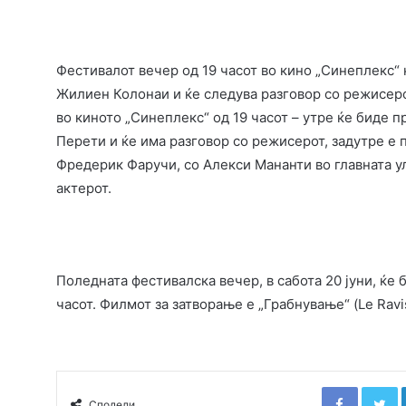
Фестивалот вечер од 19 часот во кино „Синеплекс“ 
Жилиен Колонаи и ќе следува разговор со режисерот
во киното „Синеплекс“ од 19 часот – утре ќе биде п
Перети и ќе има разговор со режисерот, задутре е 
Фредерик Фаручи, со Алекси Мананти во главната ул
актерот.
Поледната фестивалска вечер, в сабота 20 јуни, ќе 
часот. Филмот за затворање е „Грабнување“ (Le Rav
Faceboo
T
Сподели