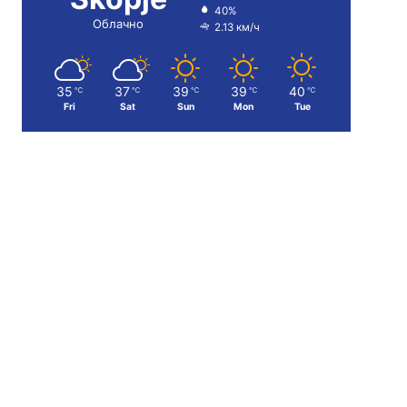
40%
Облачно
2.13 км/ч
35
37
39
39
40
℃
℃
℃
℃
℃
Fri
Sat
Sun
Mon
Tue