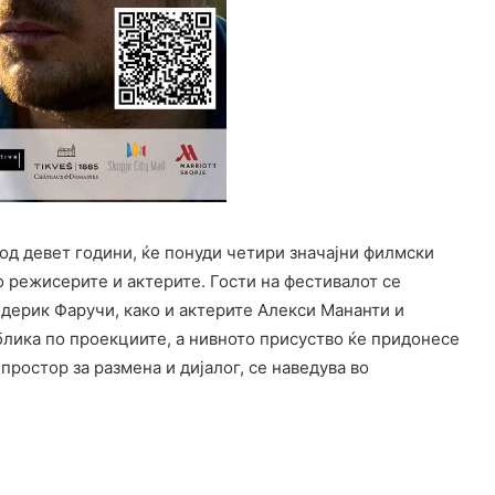
 од девет години, ќе понуди четири значајни филмски
о режисерите и актерите. Гости на фестивалот се
дерик Фаручи, како и актерите Алекси Мананти и
блика по проекциите, а нивното присуство ќе придонесе
простор за размена и дијалог, се наведува во