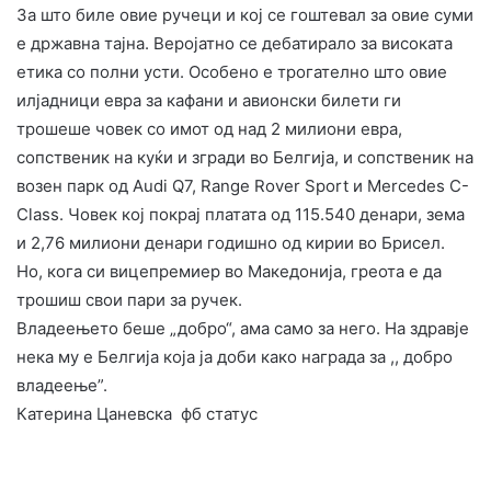
За што биле овие ручеци и кој се гоштевал за овие суми
е државна тајна. Веројатно се дебатирало за високата
етика со полни усти. Особено е трогателно што овие
илјадници евра за кафани и авионски билети ги
трошеше човек со имот од над 2 милиони евра,
сопственик на куќи и згради во Белгија, и сопственик на
возен парк од Audi Q7, Range Rover Sport и Mercedes C-
Class. Човек кој покрај платата од 115.540 денари, зема
и 2,76 милиони денари годишно од кирии во Брисел.
Но, кога си вицепремиер во Македонија, греота е да
трошиш свои пари за ручек.
Владеењето беше „добро“, ама само за него. На здравје
нека му е Белгија која ја доби како награда за ,, добро
владеење”.
Катерина Цанeвска фб статус