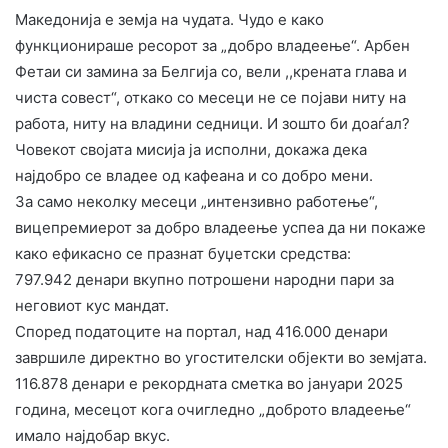
Македонија е земја на чудата. Чудо е како
функционираше ресорот за „добро владеење“. Арбен
Фетаи си замина за Белгија со, вели ,,крената глава и
чиста совест“, откако со месеци не се појави ниту на
работа, ниту на владини седници. И зошто би доаѓал?
Човекот својата мисија ја исполни, докажа дека
најдобро се владее од кафеана и со добро мени.
За само неколку месеци „интензивно работење“,
вицепремиерот за добро владеење успеа да ни покаже
како ефикасно се празнат буџетски средства:
797.942 денари вкупно потрошени народни пари за
неговиот кус мандат.
Според податоците на портал, над 416.000 денари
завршиле директно во угостителски објекти во земјата.
116.878 денари е рекордната сметка во јануари 2025
година, месецот кога очигледно „доброто владеење“
имало најдобар вкус.