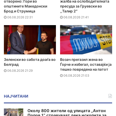
отворено: Гори во
жалба на ослободителната
општините Македонски
пресуда за Груевски во
Брод и Струмица
,,Талир 2″
06.08.2026 22:31
06.08.2026 21:41
Зеленски во сабота доаѓа во
Возач прегазил жена во
Белград
Ѓорче и избегал, оставајќи ја
тешко повредена на патот
06.08.2026 21:29
06.08.2026 21:03
НАЈЧИТАНИ
Околу 800 жители од улицата „Антон
Попов 1“ стравуваат дека ископите за