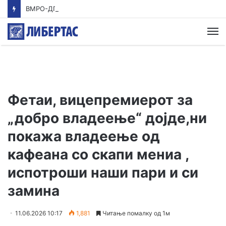
ВМРО-ДПМНЕ: Приказната на СДСМ за францускиот предлог ќе заврши како таа за мигранти за пари
М
Фетаи, вицепремиерот за
„добро владеење“ дојде,ни
покажа владеење од
кафеана со скапи мениа ,
испотроши наши пари и си
замина
11.06.2026 10:17
1,881
Читање помалку од 1м