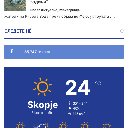
години“
under
Актуелно
,
Македонија
Жители на Кисела Вода преку објава во Фејсбук групата „...
СЛЕДЕТЕ НÉ
85,747
Фанови
24
℃
Skopje
35º - 24º
40%
Чисто небо
1.18 км/ч