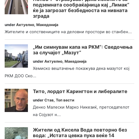
подземната сообраќајница кај „Лимак“
ќе ја загрозат безбедноста на нивната
зграда
under
Актуелно
,
Македонија
Жителите и сопствениците на деловни простори во станбен...
„Им симнувам капа на РКМ“: Сведочења
за случајот „Мазут“
under
Актуелно
,
Македонија
Хемиско вештачење покажува дека мазутот кој
РКМ ДОО Ско...
Тито, лордот Карингтон и либералите
under
Став
,
Топ вести
Денко Малески Марко Никезиќ, претседателот
на Сојузот н...
Жители од Кисела Вода повторно без
вода: „Истата цевка пука веќе 14