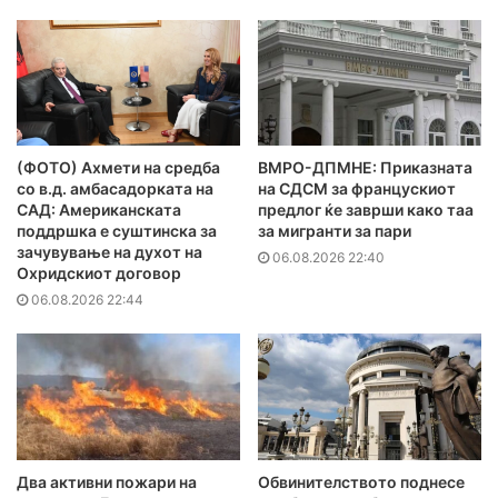
(ФОТО) Ахмети на средба
ВМРО-ДПМНЕ: Приказната
со в.д. амбасадорката на
на СДСМ за францускиот
САД: Американската
предлог ќе заврши како таа
поддршка е суштинска за
за мигранти за пари
зачувување на духот на
06.08.2026 22:40
Охридскиот договор
06.08.2026 22:44
Два активни пожари на
Обвинителството поднесе