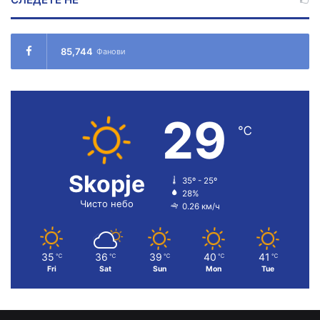
85,744
Фанови
29
℃
Skopje
35º - 25º
28%
Чисто небо
0.26 км/ч
35
36
39
40
41
℃
℃
℃
℃
℃
Fri
Sat
Sun
Mon
Tue