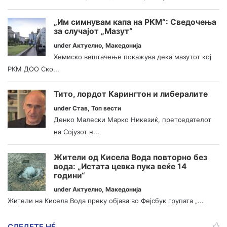
„Им симнувам капа на РКМ“: Сведочења
за случајот „Мазут“
under
Актуелно
,
Македонија
Хемиско вештачење покажува дека мазутот кој
РКМ ДОО Ско...
Тито, лордот Карингтон и либералите
under
Став
,
Топ вести
Денко Малески Марко Никезиќ, претседателот
на Сојузот н...
Жители од Кисела Вода повторно без
вода: „Истата цевка пука веќе 14
години“
under
Актуелно
,
Македонија
Жители на Кисела Вода преку објава во Фејсбук групата „...
СЛЕДЕТЕ НÉ