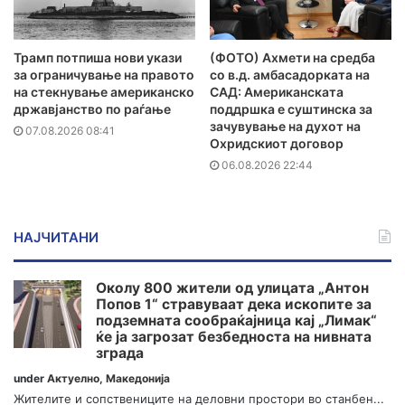
Трамп потпиша нови укази
(ФОТО) Ахмети на средба
за ограничување на правото
со в.д. амбасадорката на
на стекнување американско
САД: Американската
државјанство по раѓање
поддршка е суштинска за
зачувување на духот на
07.08.2026 08:41
Охридскиот договор
06.08.2026 22:44
НАЈЧИТАНИ
Околу 800 жители од улицата „Антон
Попов 1“ стравуваат дека ископите за
подземната сообраќајница кај „Лимак“
ќе ја загрозат безбедноста на нивната
зграда
under
Актуелно
,
Македонија
Жителите и сопствениците на деловни простори во станбен...