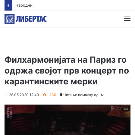
Народниот правобранител отвори предмет за загадувањето на водата во Гостивар
М
Филхармонијата на Париз го
одржа својот прв концерт по
карантинските мерки
28.05.2020 12:49
1,236
Читање помалку од 1м