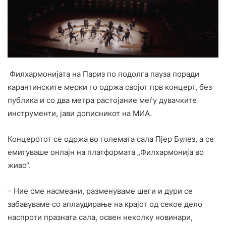
Филхармонијата на Париз по подолга пауза поради
карантинските мерки го одржа својот прв концерт, без
публика и со два метра растојание меѓу дувачките
инструменти, јави дописникот на МИА.
Концеротот се одржа во големата сала Пјер Булез, а се
емитуваше онлајн на платформата „Филхармонија во
живо“.
– Ние сме насмеани, разменуваме шеги и дури се
забавуваме со аплаудирање на крајот од секое дело
наспроти празната сала, освен неколку новинари,