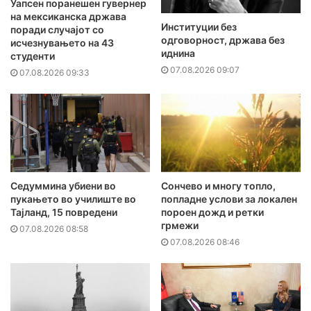
Уапсен поранешен гувернер
на мексиканска држава
Институции без
поради случајот со
одговорност, држава без
исчезнувањето на 43
иднина
студенти
07.08.2026 09:07
07.08.2026 09:33
Седуммина убиени во
Сончево и многу топло,
пукањето во училиште во
попладне услови за локален
Тајланд, 15 повредени
пороен дожд и ретки
грмежи
07.08.2026 08:58
07.08.2026 08:46