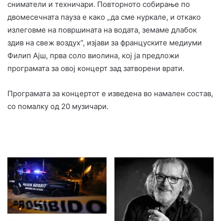
сниматели и техничари. Повторното собирање по
двомесечната пауза е како „да сме нуркале, и откако
излеговме на површината на водата, земаме длабок
здив на свеж воздух“, изјави за француските медиуми
Филип Ајш, прва соло виолина, кој ја предложи
програмата за овој концерт зад затворени врати.
Програмата за концертот е изведена во намален состав,
со помалку од 20 музичари.