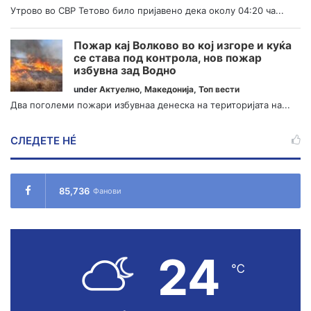
Утрово во СВР Тетово било пријавено дека околу 04:20 ча...
Пожар кај Волково во кој изгоре и куќа
се става под контрола, нов пожар
избувна зад Водно
under
Актуелно
,
Македонија
,
Топ вести
Два поголеми пожари избувнаа денеска на територијата на...
СЛЕДЕТЕ НÉ
85,736
Фанови
24
℃