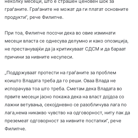
неколку месеци, што е страшен ценовен шок за
граѓаните. Граѓаните не можат да ги платат основните
продукти“, рече Филипче.
При тоа, Филипче посочи дека во овие изминати
месеци власта се однесува делумно и како опозиција,
не престанувајќи да ја критикуваат СДСМ и да бараат
причини за нивните несупеси.
„Поддржуваат протести на граѓаните за проблем
коишто Владата треба да го реши. Оваа Влада не
испорачува тоа што треба. Сметам дека Владата во
првите месеци јасно покажа дека на власт дојдоа со
лажни ветувања, секојдневно се разобличува лага по
лага,нема никакво чувство на одговорност, ниту пак да
преземеат одговорност за нивните постапки“, рече
Филипче.