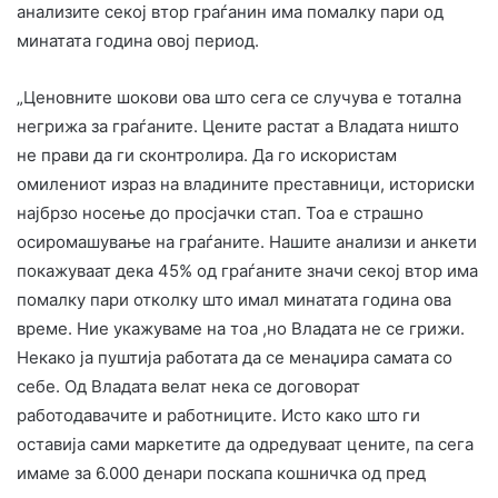
анализите секој втор граѓанин има помалку пари од
минатата година овој период.
„Ценовните шокови ова што сега се случува е тотална
негрижа за граѓаните. Цените растат а Владата ништо
не прави да ги сконтролира. Да го искористам
омилениот израз на владините преставници, историски
најбрзо носење до просјачки стап. Тоа е страшно
осиромашување на граѓаните. Нашите анализи и анкети
покажуваат дека 45% од граѓаните значи секој втор има
помалку пари отколку што имал минатата година ова
време. Ние укажуваме на тоа ,но Владата не се грижи.
Некако ја пуштија работата да се менаџира самата со
себе. Од Владата велат нека се договорат
работодавачите и работниците. Исто како што ги
оставија сами маркетите да одредуваат цените, па сега
имаме за 6.000 денари поскапа кошничка од пред