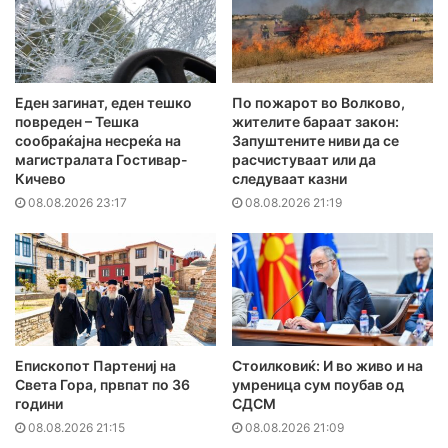
Еден загинат, еден тешко
По пожарот во Волково,
повреден – Тешка
жителите бараат закон:
сообраќајна несреќа на
Запуштените ниви да се
магистралата Гостивар-
расчистуваат или да
Кичево
следуваат казни
08.08.2026 23:17
08.08.2026 21:19
Епископот Партениј на
Стоилковиќ: И во живо и на
Света Гора, првпат по 36
умреница сум поубав од
години
СДСМ
08.08.2026 21:15
08.08.2026 21:09