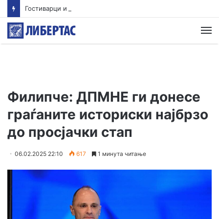
Гостиварци и натаму без пивка вода
М
Филипче: ДПМНЕ ги донесе
граѓаните историски најбрзо
до просјачки стап
06.02.2025 22:10
617
1 минута читање