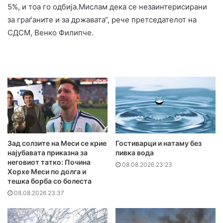
5%, и тоа го одбија.Мислам дека се незаинтерисирани
за граѓаните и за државата“, рече претседателот на
СДСМ, Венко Филипче.
Зад солзите на Меси се крие
Гостиварци и натаму без
најубавата приказна за
пивка вода
неговиот татко: Почина
08.08.2026 23:23
Хорхе Меси по долга и
тешка борба со болеста
08.08.2026 23:37