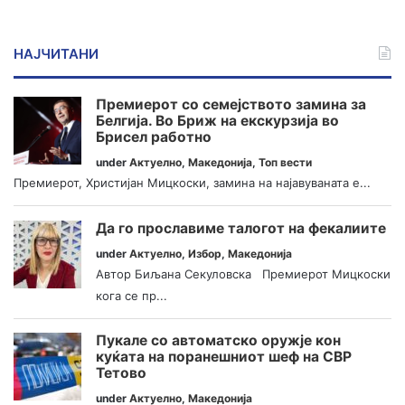
НАЈЧИТАНИ
Премиерот со семејството замина за
Белгија. Во Бриж на екскурзија во
Брисел работно
under
Актуелно
,
Македонија
,
Топ вести
Премиерот, Христијан Мицкоски, замина на најавуваната е...
Да го прославиме талогот на фекалиите
under
Актуелно
,
Избор
,
Македонија
Автор Биљана Секуловска Премиерот Мицкоски
кога се пр...
Пукале со автоматско оружје кон
куќата на поранешниот шеф на СВР
Тетово
under
Актуелно
,
Македонија