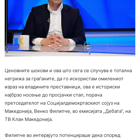
Ценовните шокови и ова што сега се случува е тотална
негрижа за граѓаните, да го искористам омилениот
израз на владините преставници, ова е историски
најбрзо носење до просјачки стап, порача
претседателот на Социјалдемокртаскиот сојуз на
Македонија, Венко Филипче, во емисијата „Дебата“, на
ТВ Клан Македонија.
Филипче во интервјуто потенцираше дека според