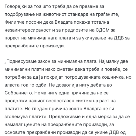
Говорејќи за тоа што треба да се преземе за
подобрување на животниот стандард на граѓаните,
Филипче посочи дека Владата покажа тотална
незаинтересираност и за предлозите на СДСМ за
пораст на минималната плата и за укинување на ДДВ за
прехранбените производи.
„Поднесуовме закон за минимална плата. Најмалку две
минимални плати иако сметам дека треба и повеќе, се
потребни за да ја покријат потрошувачката кошничка, но
власта тоа го одби. Не дозволија ниту дебата во
Собранието. Нема ниту една причина да не се
продолжи нашиот воспоставен систем на раст на
платите. Не гледам причина зошто Владата не ги
зголемува платите. Предложивме и една мерка за да се
намалат цените на прехранбените производи, за
основите прехранбени производи да се укине ДДВ од