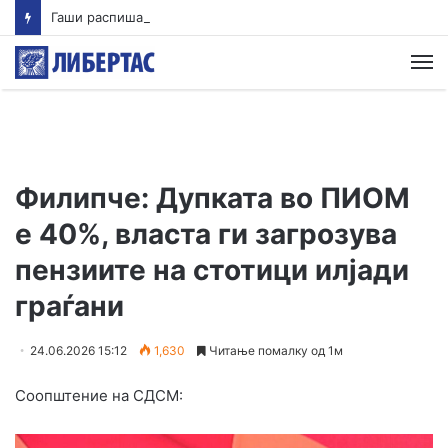
Гаши распиша предвремени избори во Брвеница
М
Филипче: Дупката во ПИОМ
е 40%, власта ги загрозува
пензиите на стотици илјади
граѓани
24.06.2026 15:12
1,630
Читање помалку од 1м
Соопштение на СДСМ: