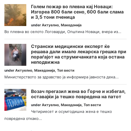
Голем пожар во плевна кај Новаци:
Изгореа 800 бали сено, 600 бали слама
и 3,5 тони пченица
under
Актуелно
,
Македонија
Во плевна во селото Логоварди, Општина Новаци, вчера из...
Странски медицински експерт ќе
решава дали имало лекарска грешка при
пораѓајот на струмичанката која остана
неподвижна
under
Актуелно
,
Македонија
,
Топ вести
Министерството за здравство ја информира јавноста дека...
Возач прегазил жена во Ѓорче и избегал,
оставајќи ја тешко повредена на патот
under
Актуелно
,
Македонија
,
Топ вести
Четириесет и осумгодишна жена е тешко
повредена откако...