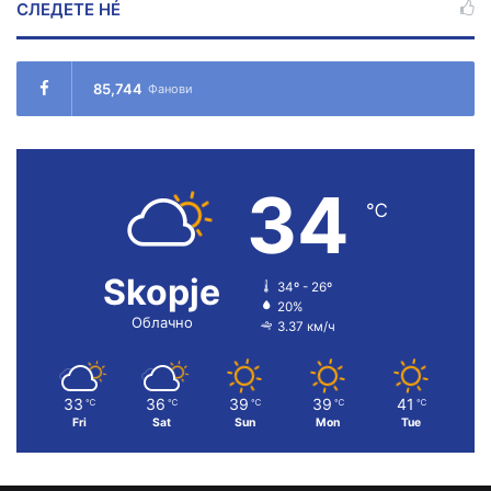
СЛЕДЕТЕ НÉ
85,744
Фанови
34
℃
Skopje
34º - 26º
20%
Облачно
3.37 км/ч
33
36
39
39
41
℃
℃
℃
℃
℃
Fri
Sat
Sun
Mon
Tue