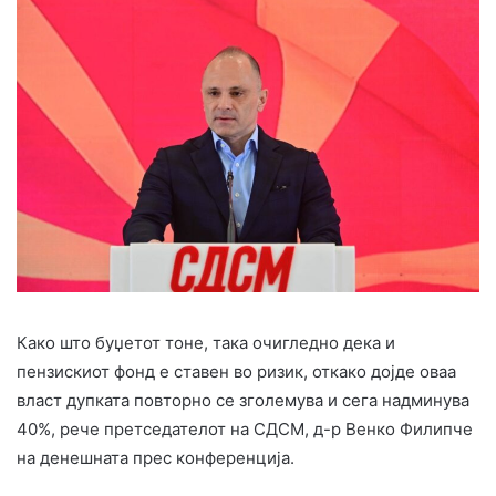
Како што буџетот тоне, така очигледно дека и
пензискиот фонд е ставен во ризик, откако дојде оваа
власт дупката повторно се зголемува и сега надминува
40%, рече претседателот на СДСМ, д-р Венко Филипче
на денешната прес конференција.