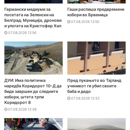
Германски медиуми за
Гаши распиша предвремени
посетата на Зеленски на
избори во Брвеница
Белград: Муниција, дронови
07.08.2026 12:50
и улогата на Кристофер Хил
07.08.2026 12:56
ДУИ: Има политичка
Пред пукањето во Тајланд
наредба Коридорот 10-Д да
ученикот ги убил своите
биде завршен до следните
баба и дедо
избори, штета трпи
07.08.2026 12:32
Коридорот 8
07.08.2026 12:36