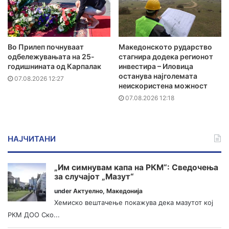
Во Прилеп почнуваат
Македонското рударство
одбележувањата на 25-
стагнира додека регионот
годишнината од Карпалак
инвестира – Иловица
останува најголемата
07.08.2026 12:27
неискористена можност
07.08.2026 12:18
НАЈЧИТАНИ
„Им симнувам капа на РКМ“: Сведочења
за случајот „Мазут“
under
Актуелно
,
Македонија
Хемиско вештачење покажува дека мазутот кој
РКМ ДОО Ско...