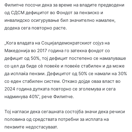
Филипче посочи дека за време на владите предводени
од СДСМ дефицитот во Фондот за пензиско и
инвалидско осигурување бил значително намален,
додека сега повторно расте.
„Кога владата на Социјалдемократскиот сојуз на
Македонија во 2017 година го затекна фондот со
дефицит од 50%, тој дефицит постепено се намалуваше
со цел да биде сѐ повеќе и повеќе стабилен и да може
да исплаќа пензии. Дефицитот од 50% се намали на 30%
со еден стабилен систем. Откако дојде оваа власт во
2024 година дупката повторно се зголемува и сега
надминува 40%”, рече Филипче.
Тој нагласи дека сегашната состојба значи дека речиси
половина од средствата потребни за исплата на
пензиите недостасуваат.