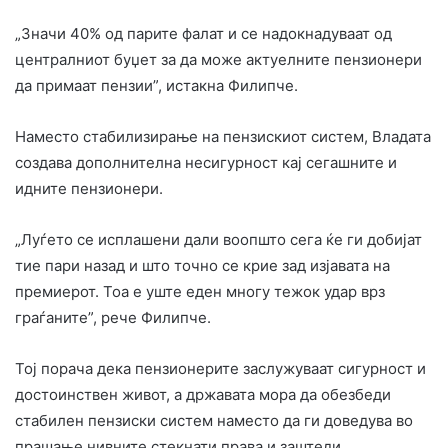
„Значи 40% од парите фалат и се надокнадуваат од
централниот буџет за да може актуелните пензионери
да примаат пензии”, истакна Филипче.
Наместо стабилизирање на пензискиот систем, Владата
создава дополнителна несигурност кај сегашните и
идните пензионери.
„Луѓето се исплашени дали воопшто сега ќе ги добијат
тие пари назад и што точно се крие зад изјавата на
премиерот. Тоа е уште еден многу тежок удар врз
граѓаните”, рече Филипче.
Тој порача дека пензионерите заслужуваат сигурност и
достоинствен живот, а државата мора да обезбеди
стабилен пензиски систем наместо да ги доведува во
прашање нивните стекнати права и заштеди.