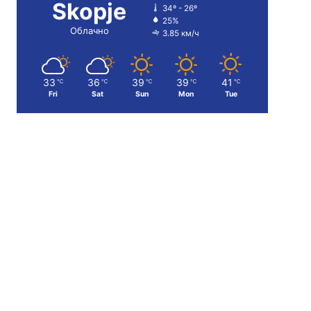
Skopje
34º - 26º
25%
Облачно
3.85 км/ч
33
36
39
39
41
℃
℃
℃
℃
℃
Fri
Sat
Sun
Mon
Tue