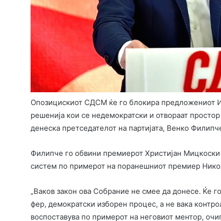
Опозицискиот СДСМ ќе го блокира предложениот И
решенија кои се недемократски и отвораат простор
денеска претседателот на партијата, Венко Филипч
Филипче го обвини премиерот Христијан Мицкоски 
систем по примерот на поранешниот премиер Нико
„Ваков закон ова Собрание не смее да донесе. Ќе г
фер, демократски изборен процес, а не вака контр
воспоставува по примерот на неговиот ментор, очиг