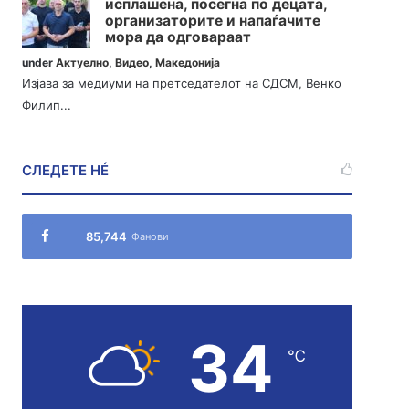
исплашена, посегна по децата,
организаторите и напаѓачите
мора да одговараат
under
Актуелно
,
Видео
,
Македонија
Изјава за медиуми на претседателот на СДСМ, Венко
Филип...
СЛЕДЕТЕ НÉ
85,744
Фанови
34
℃