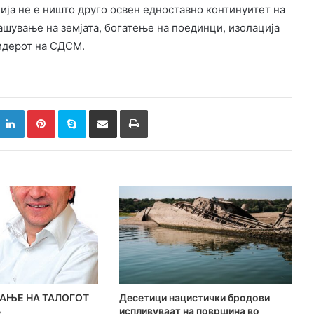
ија не е ништо друго освен едноставно континуитет на
ашување на земјата, богатење на поединци, изолација
лидерот на СДСМ.
k
witter
LinkedIn
Pinterest
Skype
Сподели преку Е-маил
Испринтај
АЊЕ НА ТАЛОГОТ
Десетици нацистички бродови
испливуваат на површина во