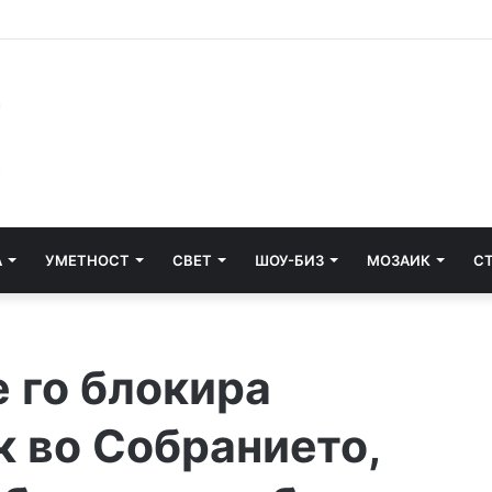
НА ТАЛОГОТ
А
УМЕТНОСТ
СВЕТ
ШОУ-БИЗ
МОЗАИК
С
 го блокира
к во Собранието,