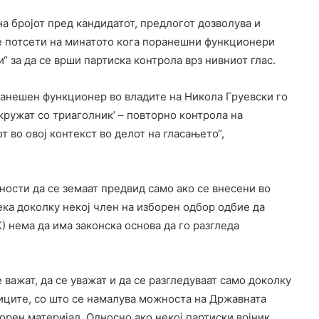
а бројот пред кандидатот, предлогот дозволува и
е потсети на минатото кога поранешни функционери
“ за да се врши партиска контрола врз нивниот глас.
ранешен функционер во владите на Никола Груевски го
кружат со триаголник’ – повторно контрола на
во овој контекст во делот на гласањето“,
ности да се земаат предвид само ако се внесени во
ека доколку некој член на изборен одбор одбие да
 нема да има законска основа да го разгледа
важат, да се уважат и да се разгледуваат само доколку
ниците, со што се намалува можноста на Државната
орен материјал. Односно ако некој партиски војник