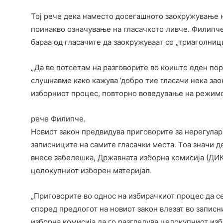
Тој рече дека наместо досегашното заокружување н
поинакво означување на гласачкото ливче. Филипч
бараа од гласачите да заокружуваат со „триаголници
„Да ве потсетам на разговорите во коишто еден по
слушнавме како кажува ’добро тие гласачи нека зао
изборниот процес, повторно воведување на режимот 
рече Филипче.
Новиот закон предвидува приговорите за нерегулар
записниците на самите гласачки места. Тоа значи д
внесе забелешка, Државната изборна комисија (ДИК)
целокупниот изборен материјал.
„Приговорите во однос на избирачкиот процес да се 
според предлогот на новиот закон влезат во запис
изборна комисија да го разгледува целокупниот изб