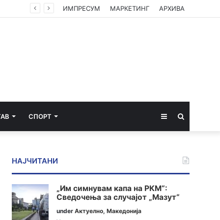
ИМПРЕСУМ
МАРКЕТИНГ
АРХИВА
Sidebar
Пребарај
ТАВ
СПОРТ
за
НАЈЧИТАНИ
„Им симнувам капа на РКМ“:
Сведочења за случајот „Мазут“
under
Актуелно
,
Македонија