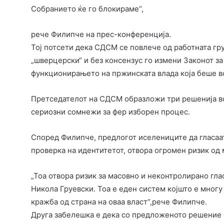
Собранието ќе го блокираме“,
рече Филипче на прес-конференција.
Тој потсети дека СДСМ се повлече од работната гр
„шверцерски“ и без консензус го измени Законот за
функционирањето на пржинската влада која беше в
Претседателот на СДСМ образложи три решенија во 
сериозни сомнежи за фер изборен процес.
Според Филипче, предлогот иселениците да гласаат
проверка на идентитетот, отвора огромен ризик од
„Тоа отвора ризик за масовно и неконтролирано гла
Никола Груевски. Тоа е еден систем којшто е многу 
кражба од страна на оваа власт“,рече Филипче.
Друга забелешка е дека со предложеното решение с