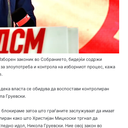
зборен законик во Собранието, бидејќи содржи
 за злоупотреба и контрола на изборниот процес, кажа
е.
дека власта се обидува да воспостави контролиран
ла Груевски.
о блокираме затоа што граѓаните заслужуваат да имаат
олиран како што Христијан Мицкоски тргнал да
ледно идол, Никола Груевски. Ние овој закон во