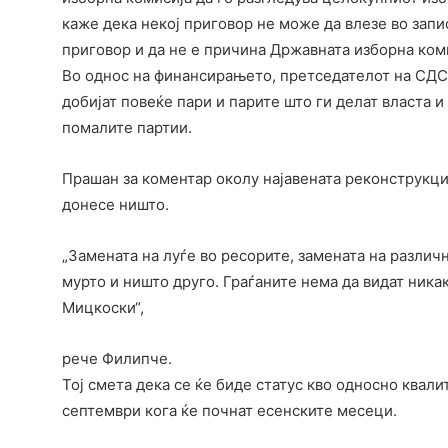
каже дека некој приговор не може да влезе во запи
приговор и да не е причина Државната изборна коми
Во однос на финансирањето, претседателот на СДС
добијат повеќе пари и парите што ги делат власта и
помалите партии.
Прашан за коментар околу најавената реконструкци
донесе ништо.
„Замената на луѓе во ресорите, замената на различ
мурто и ништо друго. Граѓаните нема да видат никак
Мицкоски“,
рече Филипче.
Тој смета дека се ќе биде статус кво односно квали
септември кога ќе почнат есенските месеци.