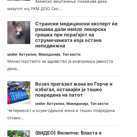
Хемиско вештачење покажува дека
мазутот кој РКМ ДОО Ско...
Странски медицински експерт ќе
решава дали имало лекарска
грешка при пораѓајот на
струмичанката која остана
неподвижна
under
Актуелно
,
Македонија
,
Топ вести
Министерството за здравство ја информира јавноста
дека...
Возач прегазил жена во Ѓорче и
избегал, оставајќи ја тешко
повредена на патот
under
Актуелно
,
Македонија
,
Топ вести
Четириесет и осумгодишна жена е тешко повредена
откако...
(ВИДЕО) Филипче: Власта е