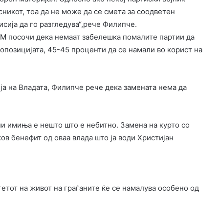
сникот, тоа да не може да се смета за соодветен
сија да го разгледува“,рече Филипче.
М посочи дека немаат забелешка помалите партии да
 опозицијата, 45-45 проценти да се намали во корист на
ја на Владата, Филипче рече дека замената нема да
ни имиња е нешто што е небитно. Замена на курто со
ов бенефит од оваа влада што ја води Христијан
тетот на живот на граѓаните ќе се намалува особено од