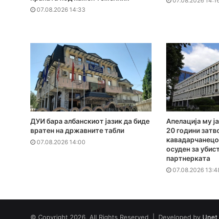
07.08.2026 14:1
07.08.2026 14:33
ДУИ бара албанскиот јазик да биде
Апелација му ја
вратен на државните табли
20 години затв
кавадарчанецот
07.08.2026 14:00
осуден за убис
партнерката
07.08.2026 13:4
© Copyright 2026, All Rights Reserved | Developed by
Unet