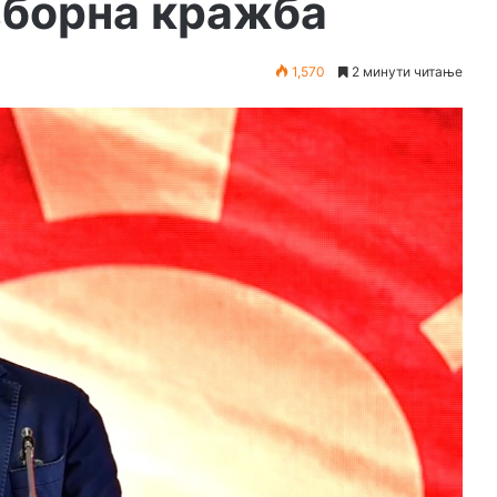
зборна кражба
1,570
2 минути читање