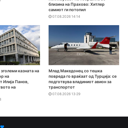
6
близина на Прахово: Хитлер
самиот ги потопил
07.08.2026 14:14
 зголеми казната на
Млад Македонец со тешка
ор на
повреда го враќаат од Турција: се
 Илија Панов,
подготвува владиниот авион за
твото на
транспортот
07.08.2026 13:29
8