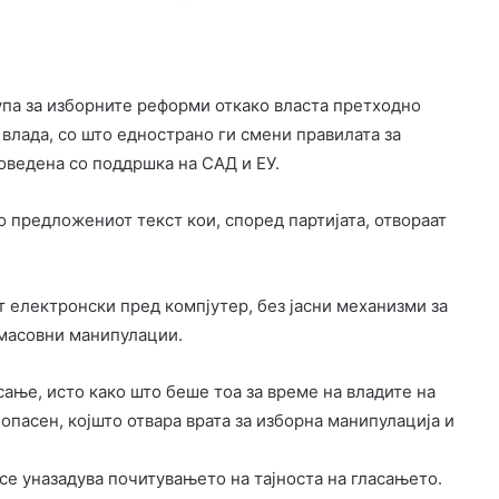
упа за изборните реформи откако власта претходно
 влада, со што еднострано ги смени правилата за
оведена со поддршка на САД и ЕУ.
предложениот текст кои, според партијата, отвораат
 електронски пред компјутер, без јасни механизми за
 масовни манипулации.
сање, исто како што беше тоа за време на владите на
опасен, којшто отвара врата за изборна манипулација и
е уназадува почитувањето на тајноста на гласањето.