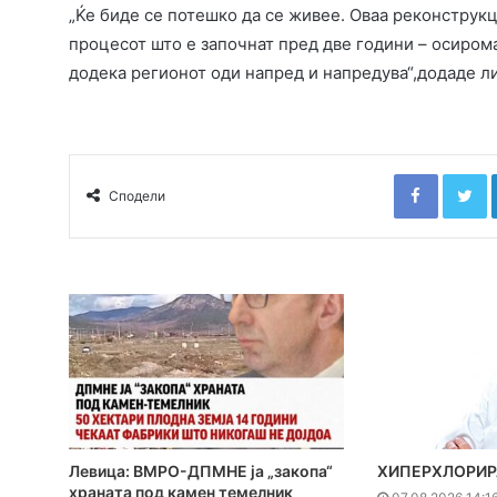
„Ќе биде се потешко да се живее. Оваа реконструкц
процесот што е започнат пред две години – осиром
додека регионот оди напред и напредува“,додаде 
Faceboo
T
Сподели
Левица: ВМРО-ДПМНЕ ја „закопа“
ХИПЕРХЛОРИР
храната под камен темелник