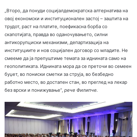
„Второ, да понуди социјалдемократска алтернатива на
овој економски и институционален застој – заштита на
трудот, раст на платите, поефикасна борба со
скапотијата, правда во оданочувањето, силни
антикорупциски механизми, департизација на
институциите и нов социјален договор со младите. Не
смееме да ја препуштиме темата за иднината само на
геополитиката. Иднината мора да се преточи во семеен
буџет, во пониски сметки за струја, во безбедно
работно место, во достапен стан, во преглед на лекар
без врски и понижување“,
рече Филипче.