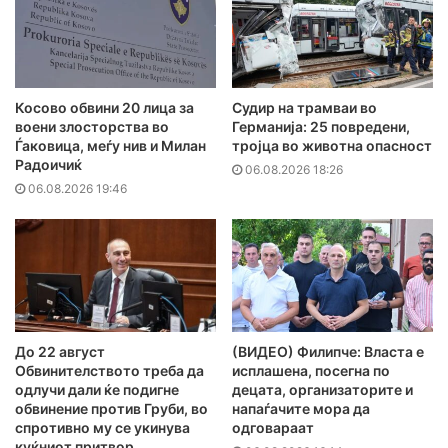
Косово обвини 20 лица за
Судир на трамваи во
воени злосторства во
Германија: 25 повредени,
Ѓаковица, меѓу нив и Милан
тројца во животна опасност
Радоичиќ
06.08.2026 18:26
06.08.2026 19:46
До 22 август
(ВИДЕО) Филипче: Власта е
Обвинителството треба да
исплашена, посегна по
одлучи дали ќе подигне
децата, организаторите и
обвинение против Груби, во
напаѓачите мора да
спротивно му се укинува
одговараат
куќниот притвор