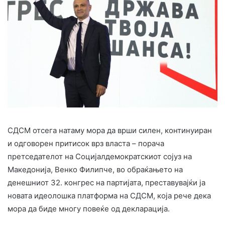
СДСМ отсега натаму мора да врши силен, континуиран
и одговорен притисок врз власта – порача
претседателот на Социјалдемократскиот сојуз на
Македонија, Венко Филипче, во обраќањето на
денешниот 32. конгрес на партијата, преставувајќи ја
новата идеолошка платформа на СДСМ, која рече дека
мора да биде многу повеќе од декларација.