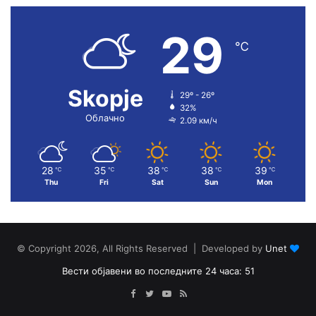
29
℃
Skopje
29º - 26º
32%
Облачно
2.09 км/ч
28
35
38
38
39
℃
℃
℃
℃
℃
Thu
Fri
Sat
Sun
Mon
© Copyright 2026, All Rights Reserved | Developed by
Unet
Вести објавени во последните 24 часа: 51
Facebook
Twitter
YouTube
RSS