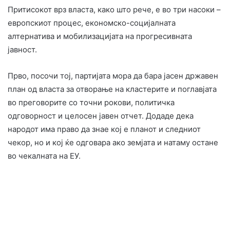
Притисокот врз власта, како што рече, е во три насоки –
европскиот процес, економско-социјалната
алтернатива и мобилизацијата на прогресивната
јавност.
Прво, посочи тој, партијата мора да бара јасен државен
план од власта за отворање на кластерите и поглавјата
во преговорите со точни рокови, политичка
одговорност и целосен јавен отчет. Додаде дека
народот има право да знае кој е планот и следниот
чекор, но и кој ќе одговара ако земјата и натаму остане
во чекалната на ЕУ.