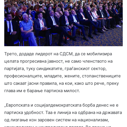
Трето, додаде лидерот на СДСМ, да се мобилизира
целата прогресивна јавност, не само членството на
партијата, туку синдикатите, граѓанскиот сектор,
професионалците, младите, жените, стопанствениците
што сакаат јасни правила, на кои, како што рече, преку
глава им е барање партиска милост.
„Европската и социјалдемократската борба денес не е
партиска удобност. Таа е линија на одбрана на државата
од лизгање кон заровен систем на национализам,