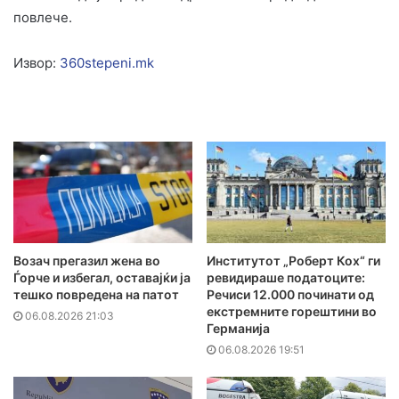
повлече.
Извор:
360stepeni.mk
Возач прегазил жена во
Институтот „Роберт Кох“ ги
Ѓорче и избегал, оставајќи ја
ревидираше податоците:
тешко повредена на патот
Речиси 12.000 починати од
екстремните горештини во
06.08.2026 21:03
Германија
06.08.2026 19:51