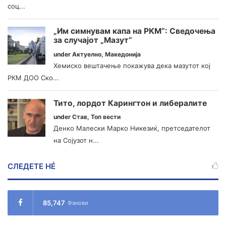
соц...
„Им симнувам капа на РКМ“: Сведочења
за случајот „Мазут“
under
Актуелно
,
Македонија
Хемиско вештачење покажува дека мазутот кој
РКМ ДОО Ско...
Тито, лордот Карингтон и либералите
under
Став
,
Топ вести
Денко Малески Марко Никезиќ, претседателот
на Сојузот н...
СЛЕДЕТЕ НÉ
85,747
Фанови