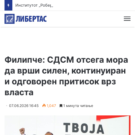
Институтот „Роберт Кох“ ги ревидираше податоците: Речиси 12.000 починати од екстремните горештини во Германија
М
Филипче: СДСМ отсега мора
да врши силен, континуиран
и одговорен притисок врз
власта
07.06.2026 16:45
1,047
1 минута читање