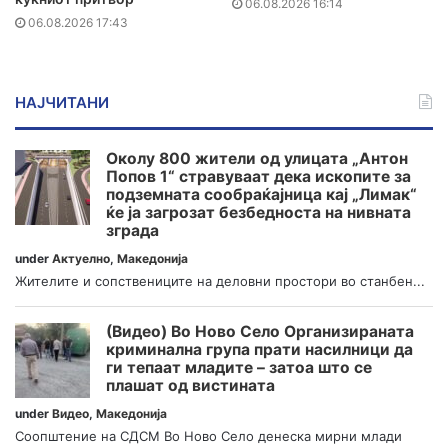
06.08.2026 16:14
06.08.2026 17:43
НАЈЧИТАНИ
Околу 800 жители од улицата „Антон
Попов 1“ стравуваат дека ископите за
подземната сообраќајница кај „Лимак“
ќе ја загрозат безбедноста на нивната
зграда
under
Актуелно
,
Македонија
Жителите и сопствениците на деловни простори во станбен...
(Видео) Во Ново Село Организираната
криминална група прати насилници да
ги тепаат младите – затоа што се
плашат од вистината
under
Видео
,
Македонија
Соопштение на СДСМ Во Ново Село денеска мирни млади