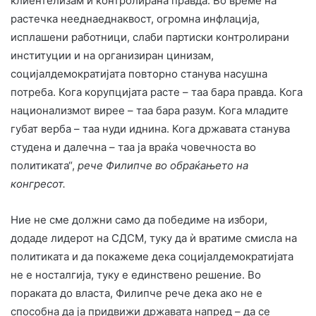
клиентелизам и контролирана правда. Во време на
растечка нееднаеднаквост, огромна инфлација,
исплашени работници, слаби партиски контролирани
институции и на организиран цинизам,
социјалдемократијата повторно станува насушна
потреба. Кога корупцијата расте – таа бара правда. Кога
национализмот вирее – таа бара разум. Кога младите
губат верба – таа нуди иднина. Кога државата станува
студена и далечна – таа ја враќа човечноста во
политиката“,
рече Филипче во обраќањето на
конгресот.
Ние не сме должни само да победиме на избори,
додаде лидерот на СДСМ, туку да ѝ вратиме смисла на
политиката и да покажеме дека социјалдемократијата
не е носталгија, туку е единствено решение. Во
пораката до власта, Филипче рече дека ако не е
способна да ја придвижи државата напред – да се