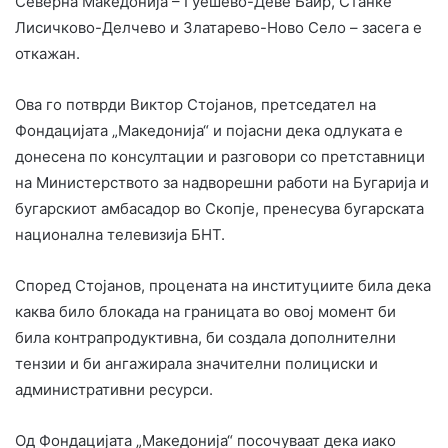
Северна Македонија – Ѓуешево-Деве Баир, Станке
Лисичково-Делчево и Златарево-Ново Село – засега е
откажан.
Ова го потврди Виктор Стојанов, претседател на
Фондацијата „Македонија“ и појасни дека одлуката е
донесена по консултации и разговори со претставници
на Министерството за надворешни работи на Бугарија и
бугарскиот амбасадор во Скопје, пренесува бугарската
национална телевизија БНТ.
Според Стојанов, процената на институциите била дека
каква било блокада на границата во овој момент би
била контрапродуктивна, би создала дополнителни
тензии и би ангажирала значителни полициски и
административни ресурси.
Од Фондацијата „Македонија“ посочуваат дека иако