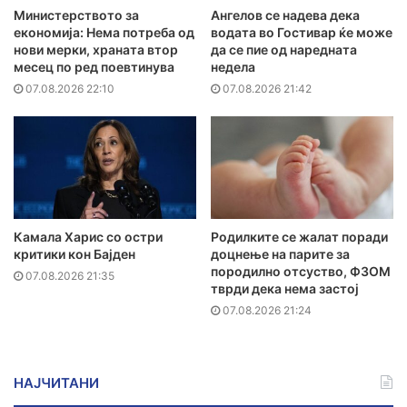
Министерството за
Ангелов се надева дека
економија: Нема потреба од
водата во Гостивар ќе може
нови мерки, храната втор
да се пие од наредната
месец по ред поевтинува
недела
07.08.2026 22:10
07.08.2026 21:42
Камала Харис со остри
Родилките се жалат поради
критики кон Бајден
доцнење на парите за
породилно отсуство, ФЗОМ
07.08.2026 21:35
тврди дека нема застој
07.08.2026 21:24
НАЈЧИТАНИ