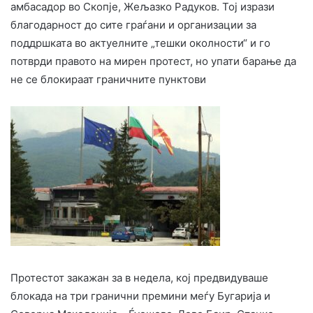
амбасадор во Скопје, Жељазко Радуков. Тој изрази
благодарност до сите граѓани и организации за
поддршката во актуелните „тешки околности“ и го
потврди правото на мирен протест, но упати барање да
не се блокираат граничните пунктови
Протестот закажан за в недела, кој предвидуваше
блокада на три гранични премини меѓу Бугарија и