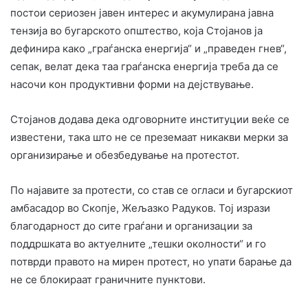
постои сериозен јавен интерес и акумулирана јавна
тензија во бугарското општество, која Стојанов ја
дефинира како „граѓанска енергија“ и „праведен гнев“,
сепак, велат дека таа граѓанска енергија треба да се
насочи кон продуктивни форми на дејствување.
Стојанов додава дека одговорните институции веќе се
известени, така што не се преземаат никакви мерки за
организирање и обезбедување на протестот.
По најавите за протести, со став се огласи и бугарскиот
амбасадор во Скопје, Жељазко Радуков. Тој изрази
благодарност до сите граѓани и организации за
поддршката во актуелните „тешки околности“ и го
потврди правото на мирен протест, но упати барање да
не се блокираат граничните пунктови.