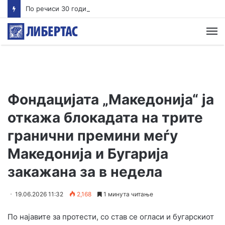
По речиси 30 години почнува судењето за убиството на Тупак Шакур
М
Фондацијата „Македонија“ ја
откажа блокадата на трите
гранични премини меѓу
Македонија и Бугарија
закажана за в недела
19.06.2026 11:32
2,168
1 минута читање
По најавите за протести, со став се огласи и бугарскиот