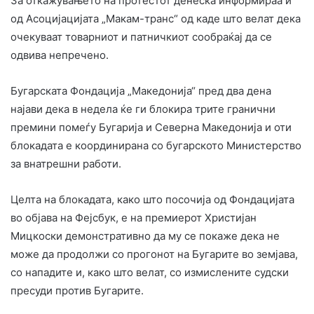
За откажувањето на протестот денеска информираа и
од Асоцијацијата „Макам-транс“ од каде што велат дека
очекуваат товарниот и патничкиот сообраќај да се
одвива непречено.
Бугарската Фондација „Македонија“ пред два дена
најави дека в недела ќе ги блокира трите гранични
премини помеѓу Бугарија и Северна Македонија и оти
блокадата е координирана со бугарското Министерство
за внатрешни работи.
Целта на блокадата, како што посочија од Фондацијата
во објава на Фејсбук, е на премиерот Христијан
Мицкоски демонстративно да му се покаже дека не
може да продолжи со прогонот на Бугарите во земјава,
со нападите и, како што велат, со измислените судски
пресуди против Бугарите.