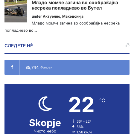
Младо момче загина во сообраќајна
несреќа попладнево во Бутел
under
Актуелно
,
Македонија
Младо момче загина во сообраќајна несреќа
попладнево во...
СЛЕДЕТЕ НÉ
85,744
Фанови
22
℃
Skopje
36º - 22º
56%
Чисто небо
1.58 км/ч