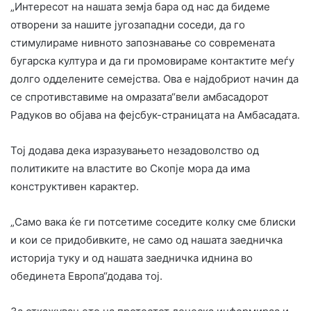
„Интересот на нашата земја бара од нас да бидеме
отворени за нашите југозападни соседи, да го
стимулираме нивното запознавање со современата
бугарска култура и да ги промовираме контактите меѓу
долго одделените семејства. Ова е најдобриот начин да
се спротивставиме на омразата“вели амбасадорот
Радуков во објава на фејсбук-страницата на Амбасадата.
Тој додава дека изразувањето незадоволство од
политиките на властите во Скопје мора да има
конструктивен карактер.
„Само вака ќе ги потсетиме соседите колку сме блиски
и кои се придобивките, не само од нашата заедничка
историја туку и од нашата заедничка иднина во
обединета Европа“додава тој.