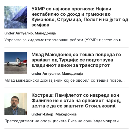
УХМР со најнова прогноза: Најави
нестабилно со дожд и грмежи во
Куманово, Струмица, Полог и на југот од
земјава
under
Актуелно
,
Македонија
Управата за хидрометеоролошки работи (УХМР) излезе со н...
Млад Македонец со тешка повреда го
враќаат од Турција: се подготвува
владиниот авион за транспортот
under
Актуелно
,
Македонија
Млад македонски државјанин кој се здобил со тешка повре...
Костреш: Памфлетот со навреди кон
Филипче не е став на српскиот народ,
целта е да се заштити Стоиљковиќ
under
Избор
,
Македонија
Претседателот на опозициската Лига на социјалдемократи...