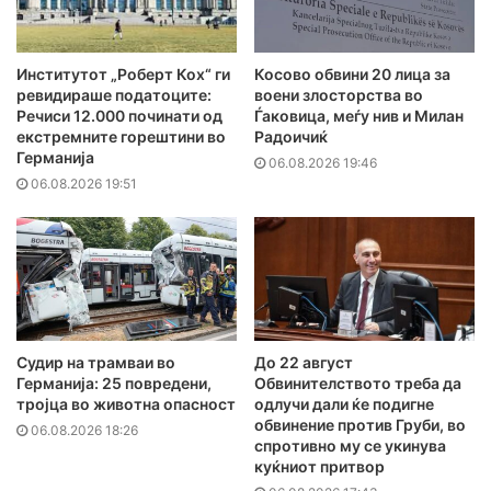
Институтот „Роберт Кох“ ги
Косово обвини 20 лица за
ревидираше податоците:
воени злосторства во
Речиси 12.000 починати од
Ѓаковица, меѓу нив и Милан
екстремните горештини во
Радоичиќ
Германија
06.08.2026 19:46
06.08.2026 19:51
Судир на трамваи во
До 22 август
Германија: 25 повредени,
Обвинителството треба да
тројца во животна опасност
одлучи дали ќе подигне
обвинение против Груби, во
06.08.2026 18:26
спротивно му се укинува
куќниот притвор