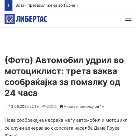
Возач прегазил жена во Ѓорче и избегал, оставајќи ја тешко повредена на патот
М
(Фото) Автомобил удрил во
мотоциклист: трета ваква
сообраќајка за помалку од
24 часа
13.06.2026 22:19
2,359
Читање помалку од 1м
Нова сообраќајна несреќа меѓу автомобил и мотоцикл
се случи вечерва во скопската населба Даме Груев
(Геге).