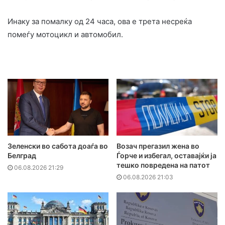
Инаку за помалку од 24 часа, ова е трета несреќа
помеѓу мотоцикл и автомобил.
Зеленски во сабота доаѓа во
Возач прегазил жена во
Белград
Ѓорче и избегал, оставајќи ја
тешко повредена на патот
06.08.2026 21:29
06.08.2026 21:03