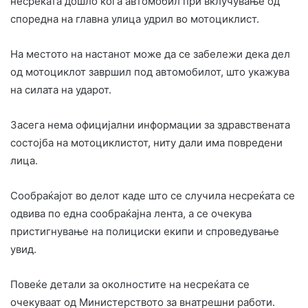
несреќата дошло кога автомобил при вклучување од
споредна на главна улица удрил во мотоциклист.
На местото на настанот може да се забележи дека дел
од мотоциклот завршил под автомобилот, што укажува
на силата на ударот.
Засега нема официјални информации за здравствената
состојба на мотоциклистот, ниту дали има повредени
лица.
Сообраќајот во делот каде што се случила несреќата се
одвива по една сообраќајна лента, а се очекува
пристигнување на полициски екипи и спроведување
увид.
Повеќе детали за околностите на несреќата се
очекуваат од Министерството за внатрешни работи.