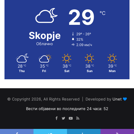
29
℃
Skopje
29º - 26º
32%
Облачно
2.09 км/ч
28
35
38
38
39
℃
℃
℃
℃
℃
Thu
Fri
Sat
Sun
Mon
© Copyright 2026, All Rights Reserved | Developed by
Unet
Вести објавени во последните 24 часа: 52
Facebook
Twitter
YouTube
RSS