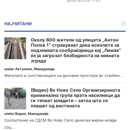
06.08.2026 17:43
НАЈЧИТАНИ
Околу 800 жители од улицата „Антон
Попов 1“ стравуваат дека ископите за
подземната сообраќајница кај „Лимак“
ќе ја загрозат безбедноста на нивната
зграда
under
Актуелно
,
Македонија
Жителите и сопствениците на деловни простори во станбен...
(Видео) Во Ново Село Организираната
криминална група прати насилници да
ги тепаат младите – затоа што се
плашат од вистината
under
Видео
,
Македонија
Соопштение на СДСМ Во Ново Село денеска мирни млади
соц...