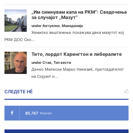
„Им симнувам капа на РКМ“: Сведочења
за случајот „Мазут“
under
Актуелно
,
Македонија
Хемиско вештачење покажува дека мазутот кој
РКМ ДОО Ско...
Тито, лордот Карингтон и либералите
under
Став
,
Топ вести
Денко Малески Марко Никезиќ, претседателот
на Сојузот н...
СЛЕДЕТЕ НÉ
85,747
Фанови