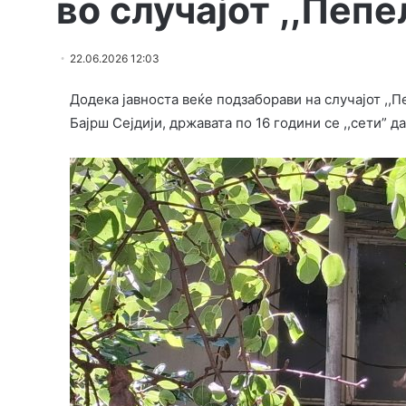
во случајот ,,Пепе
22.06.2026 12:03
Додека јавноста веќе подзаборави на случајот ,,П
Бајрш Сејдији, државата по 16 години се ,,сети” д