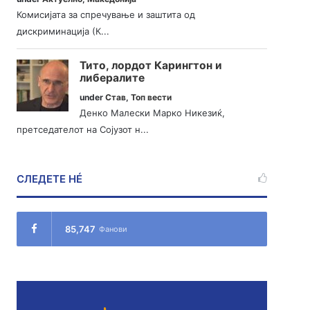
Комисијата за спречување и заштита од
дискриминација (К...
Тито, лордот Карингтон и
либералите
under
Став
,
Топ вести
Денко Малески Марко Никезиќ,
претседателот на Сојузот н...
СЛЕДЕТЕ НÉ
85,747
Фанови