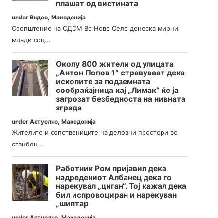
плашат од вистината
under
Видео
,
Македонија
Соопштение на СДСМ Во Ново Село денеска мирни
млади соц...
Околу 800 жители од улицата
„Антон Попов 1“ стравуваат дека
ископите за подземната
сообраќајница кај „Лимак“ ќе ја
загрозат безбедноста на нивната
зграда
under
Актуелно
,
Македонија
Жителите и сопствениците на деловни простори во
станбен...
Работник Ром пријавил дека
надредениот Албанец дека го
нарекувал „циган“. Тој кажал дека
бил испровоциран и нарекуван
„шиптар
under
Актуелно
,
Македонија