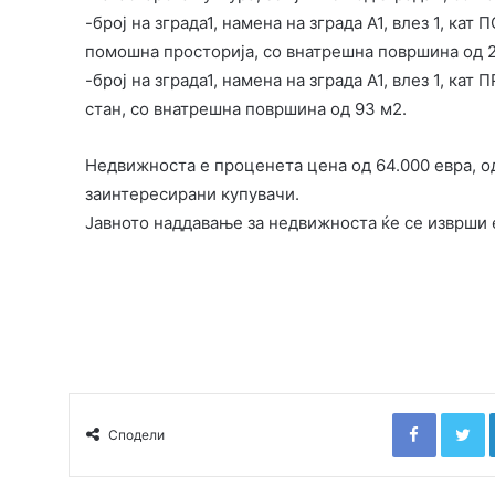
-број на зграда1, намена на зграда А1, влез 1, кат
помошна просторија, со внатрешна површина од 2
-број на зграда1, намена на зграда А1, влез 1, кат
стан, со внатрешна површина од 93 м2.
Недвижноста е проценета цена од 64.000 евра, о
заинтересирани купувачи.
Јавното наддавање за недвижноста ќе се изврши 
Faceboo
T
Сподели