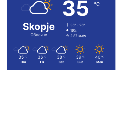
35
℃
Skopje
35º - 26º
19%
Облачно
2.87 км/ч
35
36
38
39
40
℃
℃
℃
℃
℃
Thu
Fri
Sat
Sun
Mon