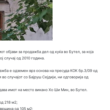
т објави за продажба дел од куќа во Бутел, за која
ј случај од 2010 година.
ажба е одземен врз основа на пресуда КОК бр.3/09 од
во случајот со Бајруш Сејдији, ни одговорија од
одава имот на место викано Хо Ши Мин, во Бутел.
од 218 м2;
овршина од 105 м2;