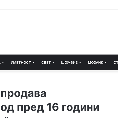
А
УМЕТНОСТ
СВЕТ
ШОУ-БИЗ
МОЗАИК
С
 продава
од пред 16 години