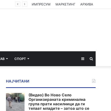
Странски медицински експерт ќе решава дали имало лекарска грешка при пораѓајот на струмичанката која остана неподвижна
ИМПРЕСУМ
МАРКЕТИНГ
АРХИВА
Sidebar
Пребарај
ТАВ
СПОРТ
за
НАЈЧИТАНИ
(Видео) Во Ново Село
Организираната криминална
група прати насилници да ги
тепаат младите – затоа што се