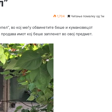
л”
1,704
Читање помалку од 1м
епел”, во кој меѓу обвинетите беше и кумановецот
а продава имот кој беше запленет во овој предмет.