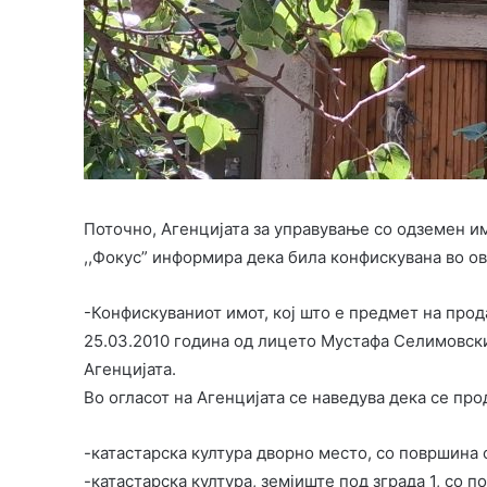
Поточно, Агенцијата за управување со одземен имо
,,Фокус” информира дека била конфискувана во ово
-Конфискуваниот имот, кој што е предмет на прод
25.03.2010 година од лицето Мустафа Селимовски 
Агенцијата.
Во огласот на Агенцијата се наведува дека се пр
-катастарска култура дворно место, со површина 
-катастарска култура, земјиште под зграда 1, со п