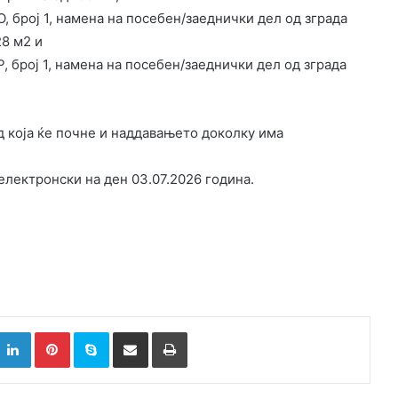
 ПО, број 1, намена на посебен/заеднички дел од зграда
8 м2 и
 ПР, број 1, намена на посебен/заеднички дел од зграда
д која ќе почне и наддавањето доколку има
електронски на ден 03.07.2026 година.
k
witter
LinkedIn
Pinterest
Skype
Сподели преку Е-маил
Испринтај