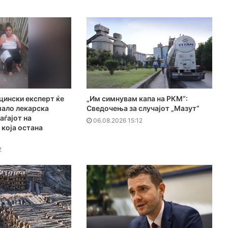
цински експерт ќе
„Им симнувам капа на РКМ“:
мало лекарска
Сведочења за случајот „Мазут“
аѓајот на
06.08.2026 15:12
која остана
2