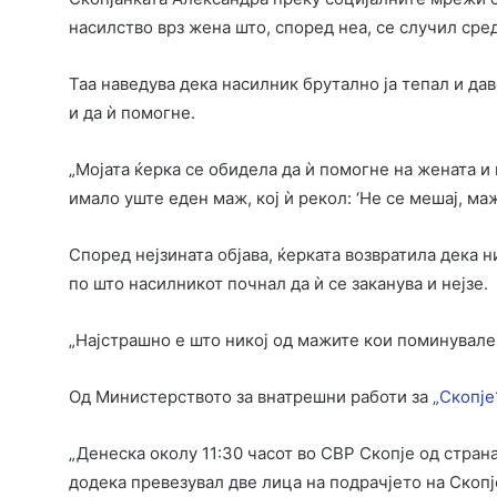
насилство врз жена што, според неа, се случил сред
Таа наведува дека насилник брутално ја тепал и да
и да ѝ помогне.
„Мојата ќерка се обидела да ѝ помогне на жената и 
имало уште еден маж, кој ѝ рекол: ‘Не се мешај, маж
Според нејзината објава, ќерката возвратила дека ни
по што насилникот почнал да ѝ се заканува и нејзе.
„Најстрашно е што никој од мажите кои поминувале 
Од Министерството за внатрешни работи за
„Скопје
„Денеска околу 11:30 часот во СВР Скопје од страна
додека превезувал две лица на подрачјето на Скопј