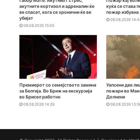
Габор Мате: Акутниот стрес,
Пожар кај Волк
акутните кортизол и адреналин ќе
куќа се става 
ве спасат, кога се хронични ќе ве
пожар избувна
убијат
08.08.2026 14:4
08.08.2026 15:05
Премиерот со семејството замина
Уапсени две ли
за Белгија. Во Бриж на екскурзија
пожари во Мак
во Брисел работно
Долнени
08.08.2026 14:29
08.08.2026 13:5