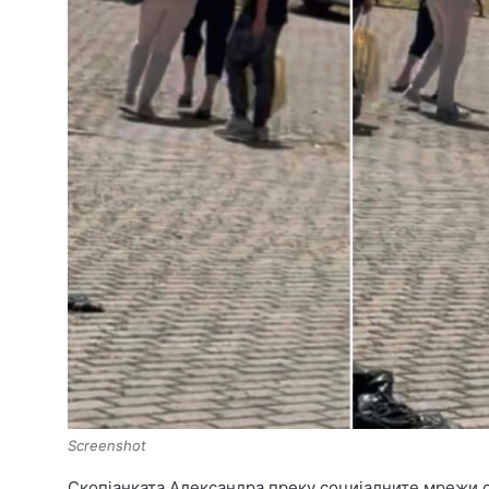
Screenshot
Скопјанката Александра преку социјалните мрежи 