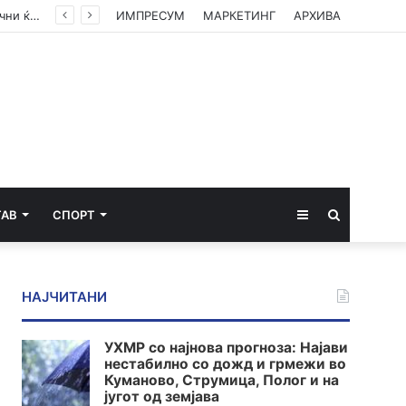
Габор Мате: Акутниот стрес, акутните кортизол и адреналин ќе ве спасат, кога се хронични ќе ве убијат
ИМПРЕСУМ
МАРКЕТИНГ
АРХИВА
Sidebar
Пребарај
ТАВ
СПОРТ
за
НАЈЧИТАНИ
УХМР со најнова прогноза: Најави
нестабилно со дожд и грмежи во
Куманово, Струмица, Полог и на
југот од земјава