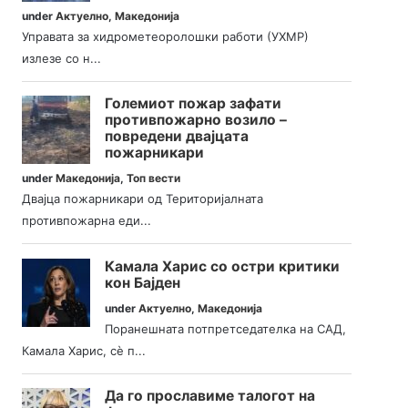
under
Актуелно
,
Македонија
Управата за хидрометеоролошки работи (УХМР)
излезе со н...
Големиот пожар зафати
противпожарно возило –
повредени двајцата
пожарникари
under
Македонија
,
Топ вести
Двајца пожарникари од Територијалната
противпожарна еди...
Камала Харис со остри критики
кон Бајден
under
Актуелно
,
Македонија
Поранешната потпретседателка на САД,
Камала Харис, сè п...
Да го прославиме талогот на