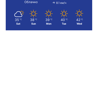
Облачно
8.1 км/ч
35
38
39
40
42
℃
℃
℃
℃
℃
Sat
Sun
Mon
Tue
Wed