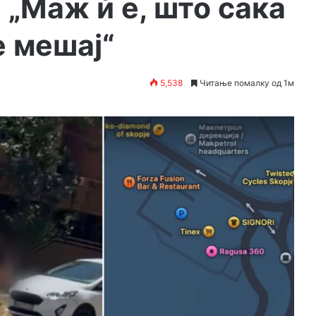
 „Маж ѝ е, што сака
е мешај“
5,538
Читање помалку од 1м