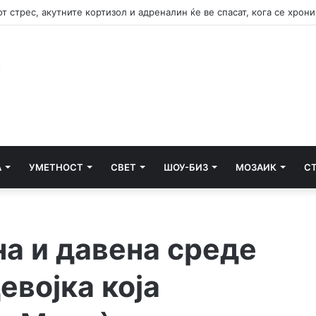
А
УМЕТНОСТ
СВЕТ
ШОУ-БИЗ
МОЗАИК
С
на и давена среде
евојка која