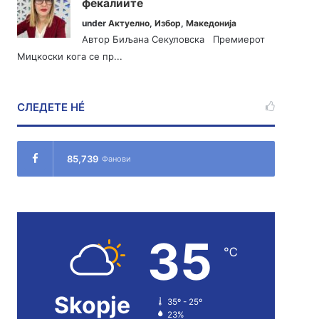
фекалиите
under
Актуелно
,
Избор
,
Македонија
Автор Биљана Секуловска Премиерот
Мицкоски кога се пр...
СЛЕДЕТЕ НÉ
85,739
Фанови
35
℃
Skopje
35º - 25º
23%