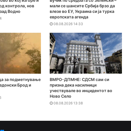
ово во кој изгоре и
Вучиќ по средбата со Зеленски –
под контрола, нов
мали се шансите Србија брзо да
 зад Водно
влезе во ЕУ, Украина си ја турка
европската агенда
4
08.08.2026 14:33
ца за подметнување
ВМРО-ДПМНЕ: СДСМ сам си
едонски Брод и
призна дека насилници
учествувале во инцидентот во
Ново Село
6
08.08.2026 13:38