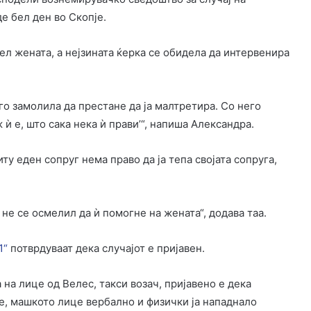
е бел ден во Скопје.
вел жената, а нејзината ќерка се обидела да интервенира
го замолила да престане да ја малтретира. Со него
 ѝ е, што сака нека ѝ прави’“, напиша Александра.
ту еден сопруг нема право да ја тепа својата сопруга,
не се осмелил да ѝ помогне на жената“, додава таа.
1“
потврдуваат дека случајот е пријавен.
 на лице од Велес, такси возач, пријавено е дека
е, машкото лице вербално и физички ја нападнало