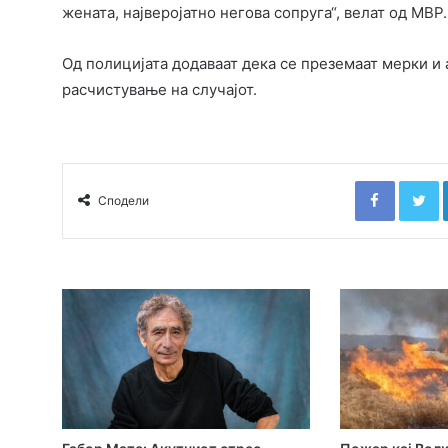
жената, најверојатно негова сопруга“, велат од МВР.
Од полицијата додаваат дека се преземаат мерки и
расчистување на случајот.
Faceboo
T
Сподели