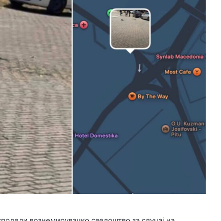
сподели вознемирувачко сведоштво за случај на