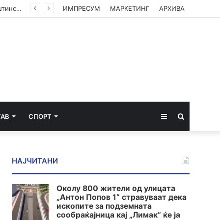
(ФОТО) Ахмети на средба со в.д. амбасадорката на САД: Американската поддршка е суштинска за зачувување на духот на Охридскиот договор
ИМПРЕСУМ
МАРКЕТИНГ
АРХИВА
Sidebar
Пребарај
ТАВ
СПОРТ
за
НАЈЧИТАНИ
Околу 800 жители од улицата
„Антон Попов 1“ стравуваат дека
ископите за подземната
сообраќајница кај „Лимак“ ќе ја