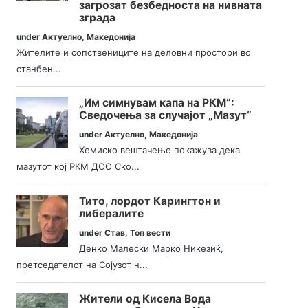
загрозат безбедноста на нивната
зграда
under
Актуелно
,
Македонија
Жителите и сопствениците на деловни простори во
станбен...
„Им симнувам капа на РКМ“:
Сведочења за случајот „Мазут“
under
Актуелно
,
Македонија
Хемиско вештачење покажува дека
мазутот кој РКМ ДОО Ско...
Тито, лордот Карингтон и
либералите
under
Став
,
Топ вести
Денко Малески Марко Никезиќ,
претседателот на Сојузот н...
Жители од Кисела Вода