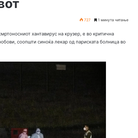
вот
727
1 минута читање
смртоносниот хантавирус на крузер, е во критична
дробови, соопшти синоќа лекар од париската болница во