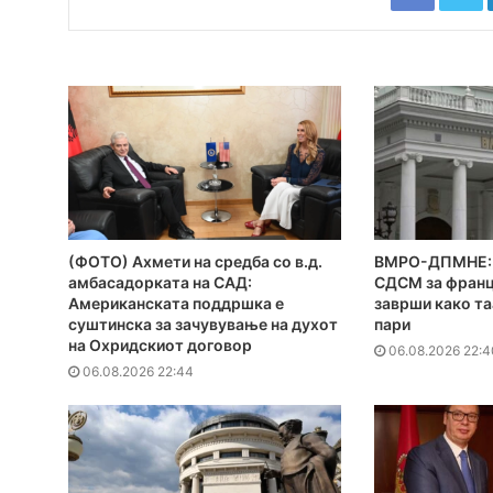
(ФОТО) Ахмети на средба со в.д.
ВМРО-ДПМНЕ: 
амбасадорката на САД:
СДСМ за франц
Американската поддршка е
заврши како та
суштинска за зачувување на духот
пари
на Охридскиот договор
06.08.2026 22:4
06.08.2026 22:44