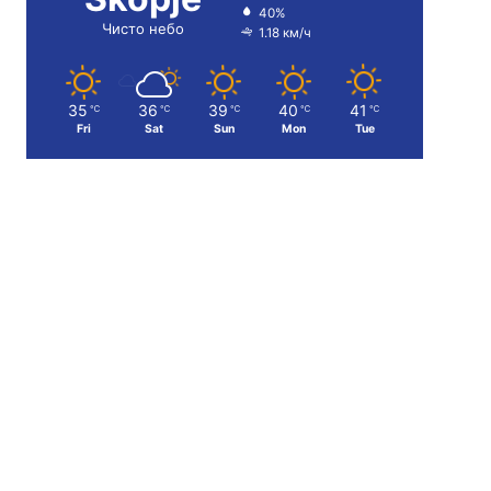
40%
Чисто небо
1.18 км/ч
35
36
39
40
41
℃
℃
℃
℃
℃
Fri
Sat
Sun
Mon
Tue