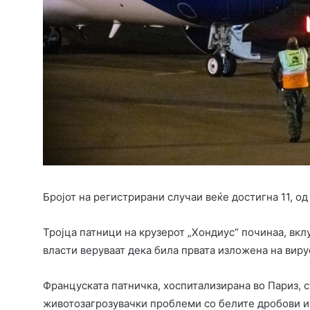
Бројот на регистрирани случаи веќе достигна 11, од
Тројца патници на крузерот „Хондиус“ починаа, вклу
власти веруваат дека била првата изложена на виру
Француската патничка, хоспитализирана во Париз, 
животозагрозувачки проблеми со белите дробови и 