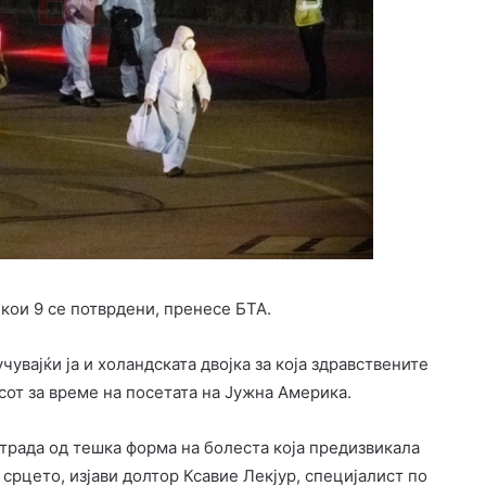
 кои 9 се потврдени, пренесе БТА.
чувајќи ја и холандската двојка за која здравствените
сот за време на посетата на Јужна Америка.
страда од тешка форма на болеста која предизвикала
срцето, изјави долтор Ксавие Лекјур, специјалист по