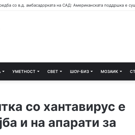
А
УМЕТНОСТ
СВЕТ
ШОУ-БИЗ
МОЗАИК
С
тка со хантавирус e
ба и на апарати за