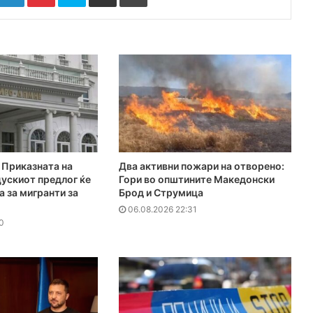
Приказната на
Два активни пожари на отворено:
ускиот предлог ќе
Гори во општините Македонски
а за мигранти за
Брод и Струмица
06.08.2026 22:31
0