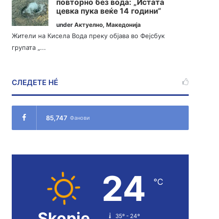
повторно без вода: „Истата
цевка пука веќе 14 години“
under
Актуелно
,
Македонија
Жители на Кисела Вода преку објава во Фејсбук
групата „...
СЛЕДЕТЕ НÉ
85,747
Фанови
24
℃
Skopje
35º - 24º