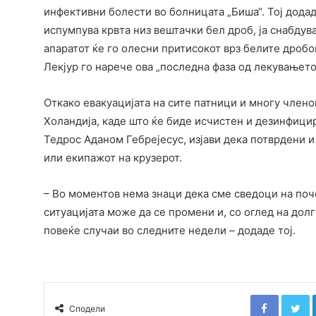
инфективни болести во болницата „Биша“. Тој додад
испумпува крвта низ вештачки бел дроб, ја снабдува
апаратот ќе го олесни притисокот врз белите дробо
Лекјур го нарече ова „последна фаза од лекувањет
Откако евакуацијата на сите патници и многу члено
Холандија, каде што ќе биде исчистен и дезинфици
Тедрос Аданом Гебрејесус, изјави дека потврдени и
или екипажот на крузерот.
– Во моментов нема знаци дека сме сведоци на поче
ситуацијата може да се промени и, со оглед на дол
повеќе случаи во следните недели – додаде тој.
Faceboo
T
Сподели