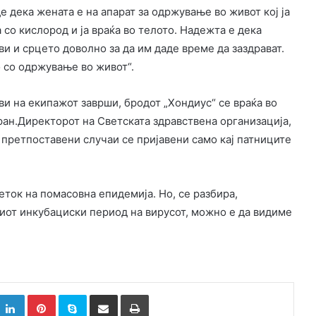
е дека жената е на апарат за одржување во живот кој ја
 со кислород и ја враќа во телото. Надежта е дека
ви и срцето доволно за да им даде време да заздрават.
о со одржување во живот“.
ви на екипажот заврши, бродот „Хондиус“ се враќа во
ран.Директорот на Светската здравствена организација,
 претпоставени случаи се пријавени само кај патниците
ток на помасовна епидемија. Но, се разбира,
гиот инкубациски период на вирусот, можно е да видиме
k
witter
LinkedIn
Pinterest
Skype
Сподели преку Е-маил
Испринтај