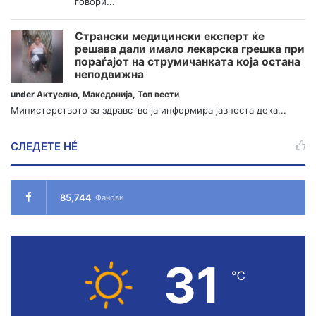
говори...
Странски медицински експерт ќе
решава дали имало лекарска грешка при
пораѓајот на струмичанката која остана
неподвижна
under
Актуелно
,
Македонија
,
Топ вести
Министерството за здравство ја информира јавноста дека...
СЛЕДЕТЕ НÉ
85,744
Фанови
31
℃