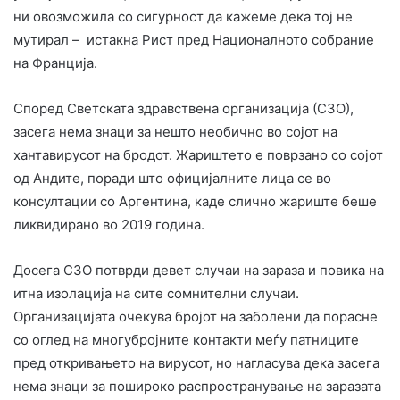
ни овозможила со сигурност да кажеме дека тој не
мутирал – истакна Рист пред Националното собрание
на Франција.
Според Светската здравствена организација (СЗО),
засега нема знаци за нешто необично во сојот на
хантавирусот на бродот. Жариштето е поврзано со сојот
од Андите, поради што официјалните лица се во
консултации со Аргентина, каде слично жариште беше
ликвидирано во 2019 година.
Досега СЗО потврди девет случаи на зараза и повика на
итна изолација на сите сомнителни случаи.
Организацијата очекува бројот на заболени да порасне
со оглед на многубројните контакти меѓу патниците
пред откривањето на вирусот, но нагласува дека засега
нема знаци за пошироко распространување на заразата