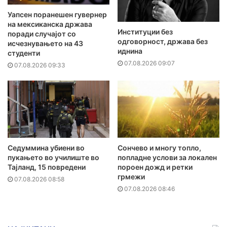
Уапсен поранешен гувернер
на мексиканска држава
Институции без
поради случајот со
одговорност, држава без
исчезнувањето на 43
иднина
студенти
07.08.2026 09:07
07.08.2026 09:33
Седуммина убиени во
Сончево и многу топло,
пукањето во училиште во
попладне услови за локален
Тајланд, 15 повредени
пороен дожд и ретки
грмежи
07.08.2026 08:58
07.08.2026 08:46