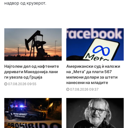
надвор од крузерот.
Најголем дел од нафтените
Американски суд ѝ наложи
деривати Македонија лани
на „Мета“ да плати 567
ги увезла од Грција
милиони долари за штети
нанесени на младите
07.08.2026 09:55
07.08.2026 09:37