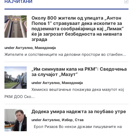
НАЈЧИТАНИ
Околу 800 жители од улицата „Антон
Попов 1“ стравуваат дека ископите за
подземната сообраќајница кај „Лимак“
ќе ја загрозат безбедноста на нивната
зграда
under
Актуелно
,
Македонија
Жителите и сопствениците на деловни простори во станбен...
„Им симнувам капа на РКМ“: Сведочења
за случајот „Мазут“
under
Актуелно
,
Македонија
Хемиско вештачење покажува дека мазутот кој
РКМ ДОО Ско...
Додека умира надежта за поубаво утре
under
Актуелно
,
Избор
,
Став
Ерол Ризаов Во некои држави пишувачите на