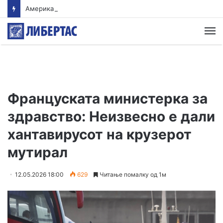
Американски суд ѝ наложи на „Мета“ да плати 567 милиони долари за штети нанесени на младите
М
Француската министерка за
здравство: Неизвесно е дали
хантавирусот на крузерот
мутирал
12.05.2026 18:00
629
Читање помалку од 1м