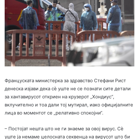
Француската министерка за здравство Стефани Рист
денеска изјави дека сè уште не се познати сите детали
за хантавирусот откриен на крузерот „Хондиус“,
вклучително и тоа дали тој мутирал, иако официјалните
лица во моментот се „релативно спокојни“.
– Постојат нешта што не ги знаеме за овој вирус. Сè
уште ја немаме целосната секвенца на вирусот што би