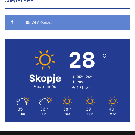
СЛЕДЕТЕ НÉ
85,747
Фанови
28
℃
Skopje
35º - 26º
28%
Чисто небо
1.31 км/ч
35
36
38
39
40
℃
℃
℃
℃
℃
Thu
Fri
Sat
Sun
Mon