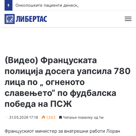
Онколошките пациенти денеска на протест пред Министерството за здравство
М
(Видео) Француската
полиција досега уапсила 780
лица по „ огненото
славењето“ по фудбалска
победа на ПСЖ
31.05.2026 17:18
1,543
Читање помалку од 1м
Францускиот министер за внатрешни работи Лоран