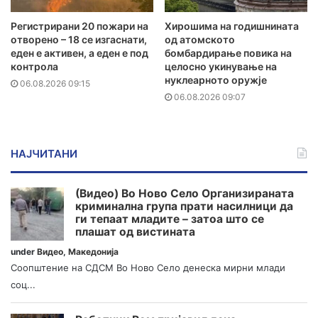
Регистрирани 20 пожари на
Хирошима на годишнината
отворено – 18 се изгаснати,
од атомското
еден е активен, а еден е под
бомбардирање повика на
контрола
целосно укинување на
нуклеарното оружје
06.08.2026 09:15
06.08.2026 09:07
НАЈЧИТАНИ
(Видео) Во Ново Село Организираната
криминална група прати насилници да
ги тепаат младите – затоа што се
плашат од вистината
under
Видео
,
Македонија
Соопштение на СДСМ Во Ново Село денеска мирни млади
соц...