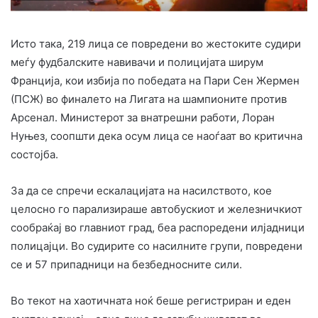
Исто така, 219 лица се повредени во жестоките судири
меѓу фудбалските навивачи и полицијата ширум
Франција, кои избија по победата на Пари Сен Жермен
(ПСЖ) во финалето на Лигата на шампионите против
Арсенал. Министерот за внатрешни работи, Лоран
Нуњез, соопшти дека осум лица се наоѓаат во критична
состојба.
За да се спречи ескалацијата на насилството, кое
целосно го парализираше автобускиот и железничкиот
сообраќај во главниот град, беа распоредени илјадници
полицајци. Во судирите со насилните групи, повредени
се и 57 припадници на безбедносните сили.
Во текот на хаотичната ноќ беше регистриран и еден