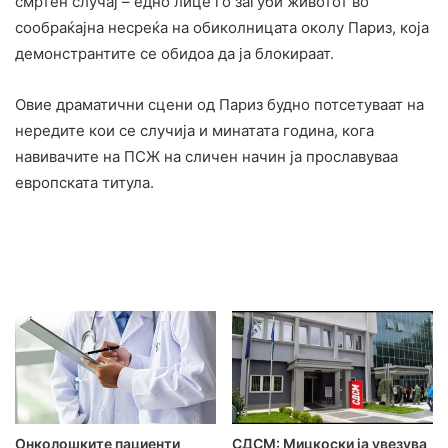
смртен случај – едно лице го загуби животот во
сообраќајна несреќа на обиколницата околу Париз, која
демонстрантите се обидоа да ја блокираат.
Овие драматични сцени од Париз будно потсетуваат на
нередите кои се случија и минатата година, кога
навивачите на ПСЖ на сличен начин ја прославуваа
европската титула.
Онколошките пациенти
СДСМ: Мицкоски ја увезува