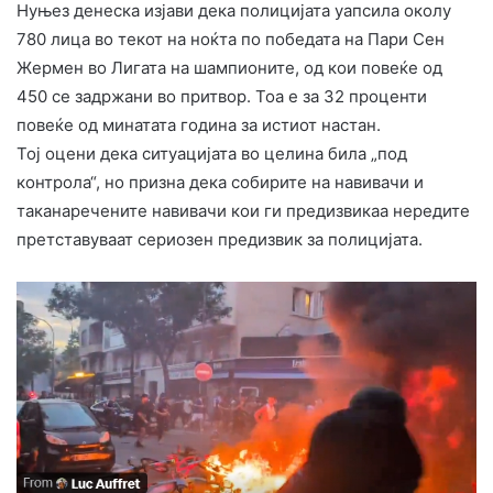
Нуњез денеска изјави дека полицијата уапсила околу
780 лица во текот на ноќта по победата на Пари Сен
Жермен во Лигата на шампионите, од кои повеќе од
450 се задржани во притвор. Тоа е за 32 проценти
повеќе од минатата година за истиот настан.
Тој оцени дека ситуацијата во целина била „под
контрола“, но призна дека собирите на навивачи и
таканаречените навивачи кои ги предизвикаа нередите
претставуваат сериозен предизвик за полицијата.