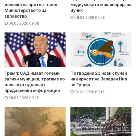
денеска на протест пред
медиумската машинерија на
Министерството за
Вучиќ
здравство
06.08.2026 09:28
06.08.2026 09:38
Трамп: САД имаат големи
Потврдени 23 нови случаи
залихи муниција, трагаме по
на вирусот на Западен Нил
оние што оддаваат
во Грција
предавнички информации
06.08.2026 09:16
06.08.2026 09:22