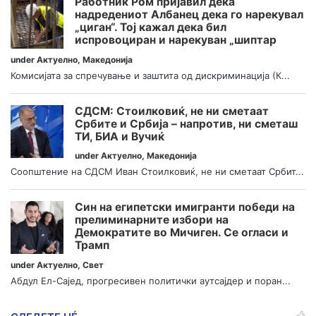
Работник Ром пријавил дека
надредениот Албанец дека го нарекувал
„циган“. Тој кажал дека бил
испровоциран и нарекуван „шиптар
under
Актуелно
,
Македонија
Комисијата за спречување и заштита од дискриминација (К...
СДСМ: Стоилковиќ, не ни сметаат
Србите и Србија – напротив, ни сметаш
ТИ, БИА и Вучиќ
under
Актуелно
,
Македонија
Соопштение на СДСМ Иван Стоилковиќ, не ни сметаат Србит...
Син на египетски имигранти победи на
прелиминарните избори на
Демократите во Мичиген. Се огласи и
Трамп
under
Актуелно
,
Свет
Абдул Ел-Сајед, прогресивен политички аутсајдер и поран...