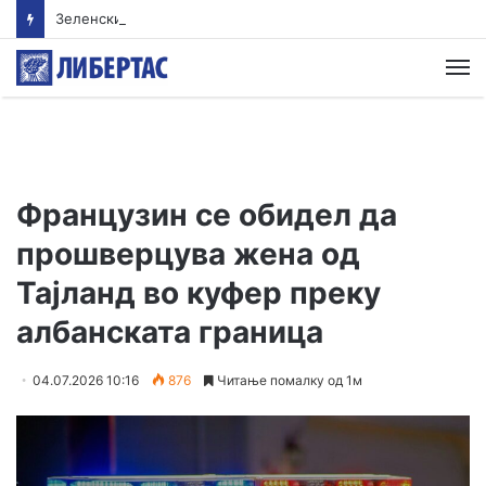
Зеленски во сабота доаѓа во Белград
М
Французин се обидел да
прошверцува жена од
Тајланд во куфер преку
албанската граница
04.07.2026 10:16
876
Читање помалку од 1м