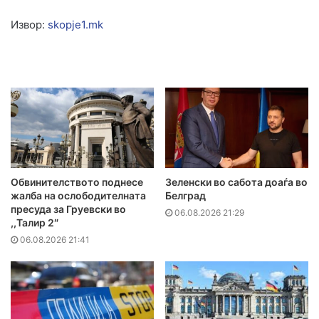
Извор:
skopje1.mk
Обвинителството поднесе
Зеленски во сабота доаѓа во
жалба на ослободителната
Белград
пресуда за Груевски во
06.08.2026 21:29
,,Талир 2″
06.08.2026 21:41