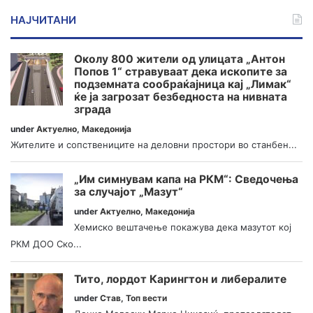
НАЈЧИТАНИ
Околу 800 жители од улицата „Антон
Попов 1“ стравуваат дека ископите за
подземната сообраќајница кај „Лимак“
ќе ја загрозат безбедноста на нивната
зграда
under
Актуелно
,
Македонија
Жителите и сопствениците на деловни простори во станбен...
„Им симнувам капа на РКМ“: Сведочења
за случајот „Мазут“
under
Актуелно
,
Македонија
Хемиско вештачење покажува дека мазутот кој
РКМ ДОО Ско...
Тито, лордот Карингтон и либералите
under
Став
,
Топ вести