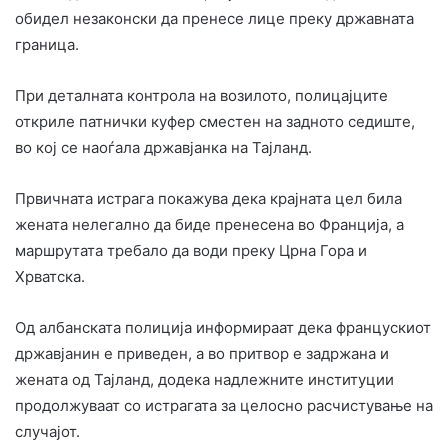
обидел незаконски да пренесе лице преку државната
граница.
При деталната контрола на возилото, полицајците
откриле патнички куфер сместен на задното седиште,
во кој се наоѓала државјанка на Тајланд.
Првичната истрага покажува дека крајната цел била
жената нелегално да биде пренесена во Франција, а
маршрутата требало да води преку Црна Гора и
Хрватска.
Од албанската полиција информираат дека францускиот
државјанин е приведен, а во притвор е задржана и
жената од Тајланд, додека надлежните институции
продолжуваат со истрагата за целосно расчистување на
случајот.