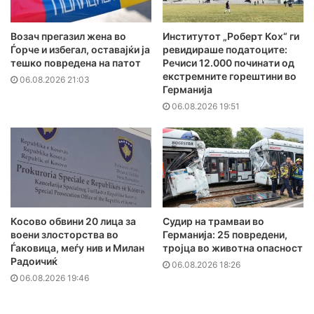
Возач прегазил жена во
Институтот „Роберт Кох“ ги
Ѓорче и избегал, оставајќи ја
ревидираше податоците:
тешко повредена на патот
Речиси 12.000 починати од
екстремните горештини во
06.08.2026 21:03
Германија
06.08.2026 19:51
Косово обвини 20 лица за
Судир на трамваи во
воени злосторства во
Германија: 25 повредени,
Ѓаковица, меѓу нив и Милан
тројца во животна опасност
Радоичиќ
06.08.2026 18:26
06.08.2026 19:46