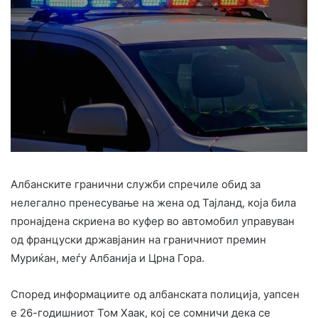
Албанските гранични служби спречиле обид за
нелегално пренесување на жена од Тајланд, која била
пронајдена скриена во куфер во автомобил управуван
од француски државјанин на граничниот премин
Муриќан, меѓу Албанија и Црна Гора.
Според информациите од албанската полиција, уапсен
е 26-годишниот Том Хаак, кој се сомничи дека се