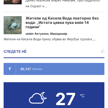
Денко Малески Марко Никезиќ, претседателот
на Сојузот н...
Жители од Кисела Вода повторно без
вода: „Истата цевка пука веќе 14
години“
under
Актуелно
,
Македонија
Жители на Кисела Вода преку објава во Фејсбук групата „...
СЛЕДЕТЕ НÉ
85,747
Фанови
27
℃