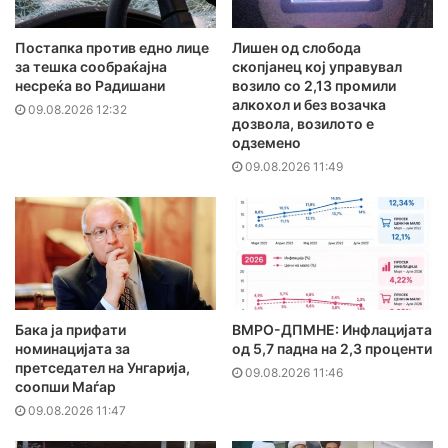
Постапка против едно лице
Лишен од слобода
за тешка сообраќајна
скопјанец кој управувал
несреќа во Радишани
возило со 2,13 промили
алкохол и без возачка
09.08.2026 12:32
дозвола, возилото е
одземено
09.08.2026 11:49
Бака ја прифати
ВМРО-ДПМНЕ: Инфлацијата
номинацијата за
од 5,7 падна на 2,3 проценти
претседател на Унгарија,
09.08.2026 11:46
соопши Маѓар
09.08.2026 11:47