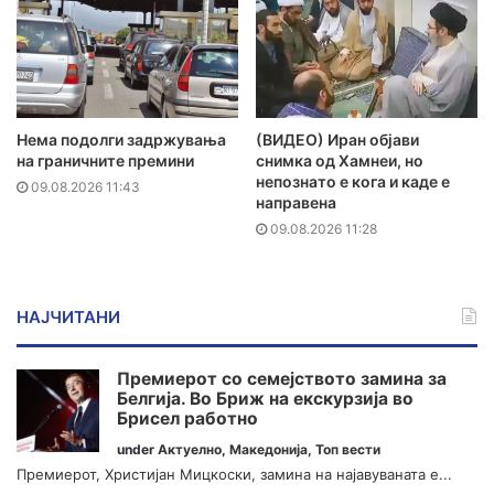
Нема подолги задржувања
(ВИДЕО) Иран објави
на граничните премини
снимка од Хамнеи, но
непознато е кога и каде е
09.08.2026 11:43
направена
09.08.2026 11:28
НАЈЧИТАНИ
Премиерот со семејството замина за
Белгија. Во Бриж на екскурзија во
Брисел работно
under
Актуелно
,
Македонија
,
Топ вести
Премиерот, Христијан Мицкоски, замина на најавуваната е...