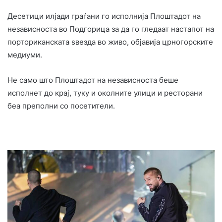
Десетици илјади граѓани го исполнија Плоштадот на
независноста во Подгорица за да го гледаат настапот на
порториканската ѕвезда во живо, објавија црногорските
медиуми.
Не само што Плоштадот на независноста беше
исполнет до крај, туку и околните улици и ресторани
беа преполни со посетители.