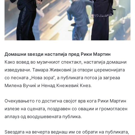
Домашни ѕвезди настапија пред Рики Мартин
Како вовед во музичкиот спектакл, настапија домашни
изведувачи. Тамара Живковиќ ја отвори церемонијата
со песната „Нова зора“, а публиката потоа ја загреаа
Милена Вучиќ и Ненад Кнежевиќ Кнез.
Очекувањето го достигна својот врв кога Рики Мартин
излезе на сцената, поздравен со овации и громогласен
аплауз од воодушевената публика.
Ѕвездата на вечерта веднаш им се обрати на публиката,