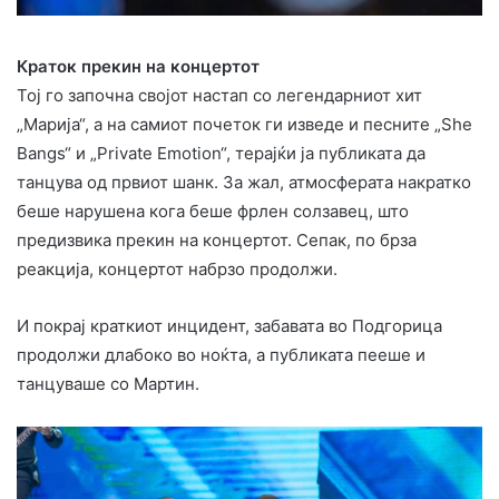
Краток прекин на концертот
Тој го започна својот настап со легендарниот хит
„Марија“, а на самиот почеток ги изведе и песните „She
Bangs“ и „Private Emotion“, терајќи ја публиката да
танцува од првиот шанк. За жал, атмосферата накратко
беше нарушена кога беше фрлен солзавец, што
предизвика прекин на концертот. Сепак, по брза
реакција, концертот набрзо продолжи.
И покрај краткиот инцидент, забавата во Подгорица
продолжи длабоко во ноќта, а публиката пееше и
танцуваше со Мартин.