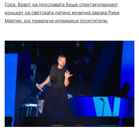
Гора. Врвот на прославата беше спектакуларниот
концерт на светската латино музичка ѕвезда Рики
Мартин, кој привлече илјадници посетители.