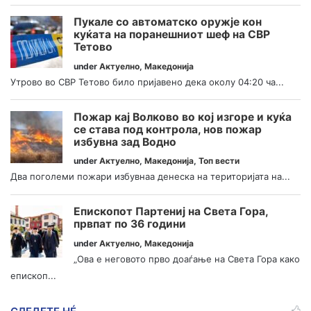
Пукале со автоматско оружје кон
куќата на поранешниот шеф на СВР
Тетово
under
Актуелно
,
Македонија
Утрово во СВР Тетово било пријавено дека околу 04:20 ча...
Пожар кај Волково во кој изгоре и куќа
се става под контрола, нов пожар
избувна зад Водно
under
Актуелно
,
Македонија
,
Топ вести
Два поголеми пожари избувнаа денеска на територијата на...
Епископот Партениј на Света Гора,
првпат по 36 години
under
Актуелно
,
Македонија
„Ова е неговото прво доаѓање на Света Гора како
епископ...