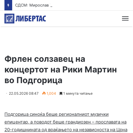
СДСМ: Мирослав Тричковиќ – човекот на БИА, на Стоилковиќ и на Вучиќ, ја злоупотребува српската заедница
М
Фрлен солзавец на
концертот на Рики Мартин
во Подгорица
22.05.2026 08:47
1,004
1 минута читање
Подгорица синоќа беше регионалниот музички
епицентар, а поводот беше грандиозен – прославата на
20-годишнината од враќањето на независноста на Црна