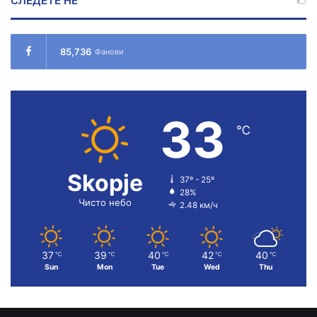
СЛЕДЕТЕ НÉ
85,736
Фанови
33
℃
Skopje
37º - 25º
28%
Чисто небо
2.48 км/ч
37
39
40
42
40
℃
℃
℃
℃
℃
Sun
Mon
Tue
Wed
Thu