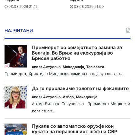
08.08.2026 21:15
08.08.2026 21:09
НАЈЧИТАНИ
Премиерот со семејството замина за
Белгија. Во Бриж на екскурзија во
Брисел работно
under
Актуелно
,
Македонија
,
Топ вести
Премиерот, Христијан Мицкоски, замина на најавуваната е...
Да го прославиме талогот на фекалиите
under
Актуелно
,
Избор
,
Македонија
Автор Биљана Секуловска Премиерот Мицкоски
кога се пр...
Пукале со автоматско оружје кон
куќата на поранешниот шеф на СВР