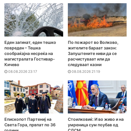
Еден загинат, еден тешко
По пожарот во Волково,
повреден – Тешка
жителите бараат закон:
сообраќајна несреќа на
Запуштените ниви да се
магистралата Гостивар-
расчистуваат или да
Кичево
следуваат казни
08.08.2026 23:17
08.08.2026 21:19
Епископот Партениј на
Стоилковиќ: И во живо и на
Света Гора, првпат по 36
умреница сум поубав од
години
СДСМ