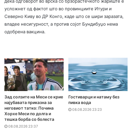
дека одговорот во врска со брзорастечкото жариште е
усложнет од фактот што во провинциите Итури и
Северно Киву во ДР Конго, каде што се шири заразата,
владее несигурност, а против сојот Бундибуџо нема
одобрена вакцина.
Зад солзите на Меси се крие
Гостиварци и натаму без
најубавата приказна за
пивка вода
неговиот татко: Почина
08.08.2026 23:23
Хорхе Меси по долга и
тешка борба со болеста
08.08.2026 23:37