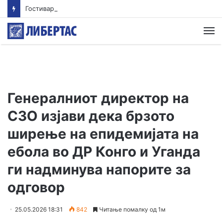
Гостиварци и натаму без пивка вода
М
Генералниот директор на
СЗО изјави дека брзото
ширење на епидемијата на
ебола во ДР Конго и Уганда
ги надминува напорите за
одговор
25.05.2026 18:31
842
Читање помалку од 1м