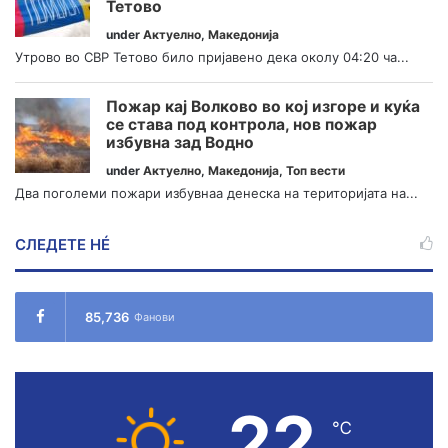
Тетово
under
Актуелно
,
Македонија
Утрово во СВР Тетово било пријавено дека околу 04:20 ча...
Пожар кај Волково во кој изгоре и куќа
се става под контрола, нов пожар
избувна зад Водно
under
Актуелно
,
Македонија
,
Топ вести
Два поголеми пожари избувнаа денеска на територијата на...
СЛЕДЕТЕ НÉ
85,736
Фанови
22
℃