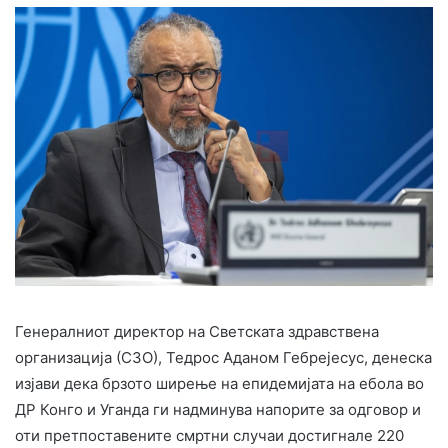
Генералниот директор на Светската здравствена
организација (СЗО), Тедрос Аданом Гебрејесус, денеска
изјави дека брзото ширење на епидемијата на ебола во
ДР Конго и Уганда ги надминува напорите за одговор и
оти претпоставените смртни случаи достигнале 220