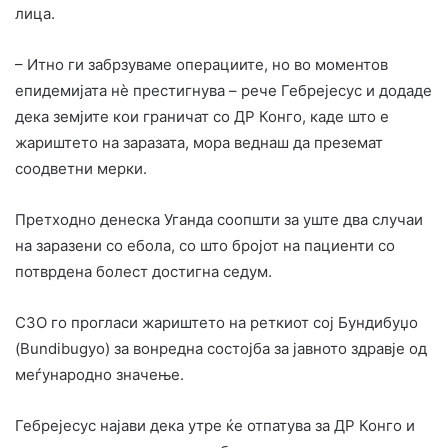
лица.
– Итно ги забрзуваме операциите, но во моментов
епидемијата нè престигнува – рече Гебрејесус и додаде
дека земјите кои граничат со ДР Конго, каде што е
жариштето на заразата, мора веднаш да преземат
соодветни мерки.
Претходно денеска Уганда соопшти за уште два случаи
на заразени со ебола, со што бројот на пациенти со
потврдена болест достигна седум.
СЗО го прогласи жариштето на реткиот сој Бундибуџо
(Bundibugyo) за вонредна состојба за јавното здравје од
меѓународно значење.
Гебрејесус најави дека утре ќе отпатува за ДР Конго и