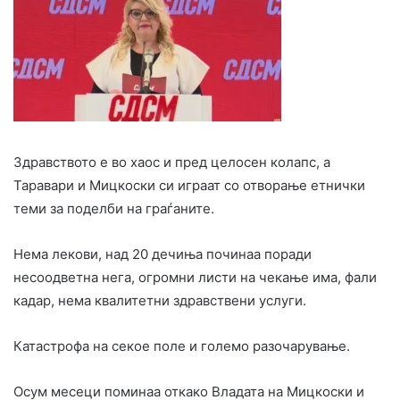
Здравството е во хаос и пред целосен колапс, а
Таравари и Мицкоски си играат со отворање етнички
теми за поделби на граѓаните.
Нема лекови, над 20 дечиња починаа поради
несоодветна нега, огромни листи на чекање има, фали
кадар, нема квалитетни здравствени услуги.
Катастрофа на секое поле и големо разочарување.
Осум месеци поминаа откако Владата на Мицкоски и