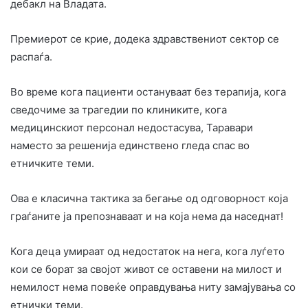
дебакл на Владата.
Премиерот се крие, додека здравствениот сектор се
распаѓа.
Во време кога пациенти остануваат без терапија, кога
сведочиме за трагедии по клиниките, кога
медицинскиот персонал недостасува, Таравари
наместо за решенија единствено гледа спас во
етничките теми.
Ова е класична тактика за бегање од одговорност која
граѓаните ја препознаваат и на која нема да наседнат!
Кога деца умираат од недостаток на нега, кога луѓето
кои се борат за својот живот се оставени на милост и
немилост нема повеќе оправдувања ниту замајувања со
етнички теми.