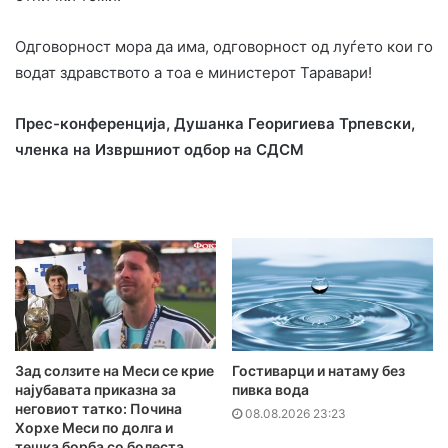
Одговорност мора да има, одговорност од луѓето кои го
водат здравството а тоа е министерот Таравари!
Прес-конференција, Душанка Георигиева Трпевски,
членка на Извршниот одбор на СДСМ
Зад солзите на Меси се крие
Гостиварци и натаму без
најубавата приказна за
пивка вода
неговиот татко: Почина
08.08.2026 23:23
Хорхе Меси по долга и
тешка борба со болеста