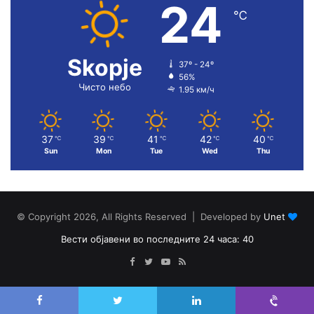
24
℃
Skopje
37º - 24º
56%
Чисто небо
1.95 км/ч
37
39
41
42
40
℃
℃
℃
℃
℃
Sun
Mon
Tue
Wed
Thu
© Copyright 2026, All Rights Reserved | Developed by
Unet
Вести објавени во последните 24 часа: 40
Facebook
Twitter
YouTube
RSS