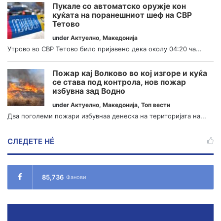
Пукале со автоматско оружје кон
куќата на поранешниот шеф на СВР
Тетово
under
Актуелно
,
Македонија
Утрово во СВР Тетово било пријавено дека околу 04:20 ча...
Пожар кај Волково во кој изгоре и куќа
се става под контрола, нов пожар
избувна зад Водно
under
Актуелно
,
Македонија
,
Топ вести
Два поголеми пожари избувнаа денеска на територијата на...
СЛЕДЕТЕ НÉ
85,736
Фанови