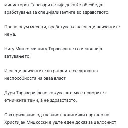
министерот Таравари ветија дека ќе обезбедат
вработувања за специјализантите во здравството.
После осум месеци, вработувања на специјализантите
нема.
Ниту Мицкоски ниту Таравари не го исполнија
ветувањето!
И специјализантите и граѓаните се жртви на
неспособноста на оваа власт.
Дури Таравари јасно кажува што му е приоритет:
етничките теми, а не здравството.
Ова признание од главниот политички партнер на
Христијан Мицкоски е уште еден доказ за целосниот