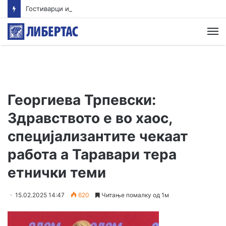
Гостиварци и натаму без пивка вода
М
Георгиева Трпевски:
Здравството е во хаос,
специјализантите чекаат
работа а Таравари тера
етнички теми
15.02.2025 14:47
620
Читање помалку од 1м