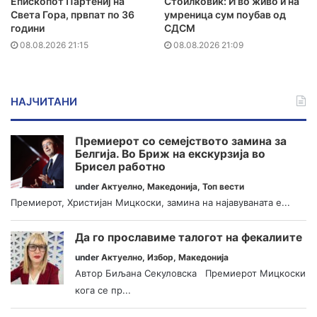
Епископот Партениј на
Стоилковиќ: И во живо и на
Света Гора, првпат по 36
умреница сум поубав од
години
СДСМ
08.08.2026 21:15
08.08.2026 21:09
НАЈЧИТАНИ
Премиерот со семејството замина за
Белгија. Во Бриж на екскурзија во
Брисел работно
under
Актуелно
,
Македонија
,
Топ вести
Премиерот, Христијан Мицкоски, замина на најавуваната е...
Да го прославиме талогот на фекалиите
under
Актуелно
,
Избор
,
Македонија
Автор Биљана Секуловска Премиерот Мицкоски
кога се пр...